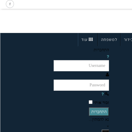
ידור
למשפחה
עוד
התחברות
זכור אותי
התחברות
נא להמתין...
×