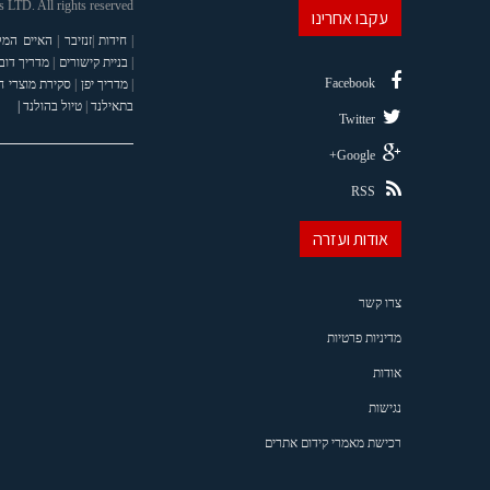
LTD. All rights reserved
עקבו אחרינו
|
חידות
|
זנזיבר
|
האיים המל
|
בניית קישורים
|
מדריך דוב
Facebook
|
מדריך יפן
|
סקירת מוצרי 
בתאילנד
|
טיול בהולנד |
Twitter
Google+
RSS
אודות ועזרה
צרו קשר
מדיניות פרטיות
אודות
נגישות
רכישת מאמרי קידום אתרים