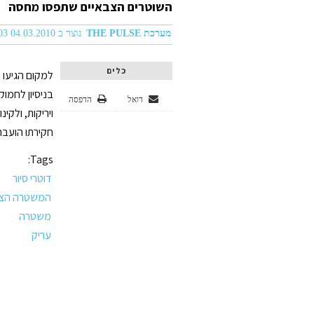
השוטרים הצבאיים שתפסו מחסה
מערכת THE PULSE
נוצר ב 04.03.2010 11:03
כלים
למקום הגיעו 
בניסיון לחמוק
דואל
הדפסה
ויריקות, ולקי
חקירתו הועב
Tags:
דוטרי סיור
המשטרה הצב
משטרה
עריק