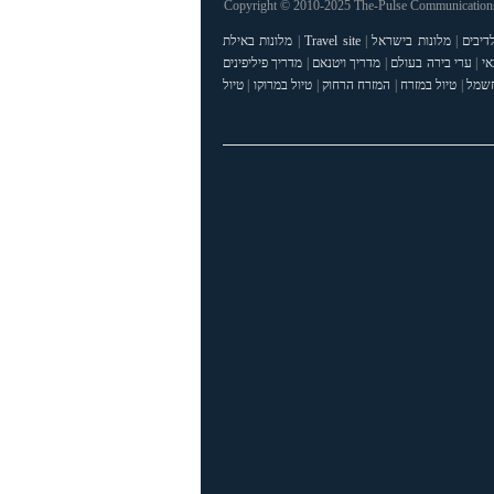
Copyright © 2010-2025 The-Pulse Communications 
דיבים
|
מלונות בישראל
|
Travel site
|
מלונות באילת
אי
|
ערי בירה בעולם
|
מדריך ויטנאם
|
מדריך פיליפינים
חשמל
|
טיול במזרח
|
המזרח הרחוק
|
טיול במרוקו
|
טיול