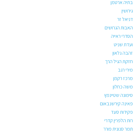
בתיה ארטמן
גירושין
דניאל זר
האבות הגרושים
הסדרי ראייה
ועדת שניט
זהבה גלאון
חזקת הגיל הרך
מירי רגב
מרכז רקמן
משה כחלון
סימונה שטיינמץ
פאינה קירשנבאום
פקידות סעד
רות הלפרין קדרי
תמר סנונית פורר