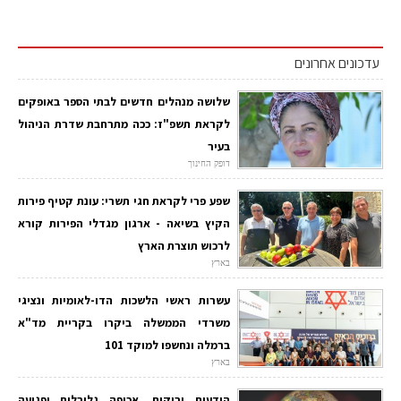
עדכונים אחרונים
שלושה מנהלים חדשים לבתי הספר באופקים
לקראת תשפ"ז: ככה מתרחבת שדרת הניהול
בעיר
דופק החינוך
שפע פרי לקראת חגי תשרי: עונת קטיף פירות
הקיץ בשיאה - ארגון מגדלי הפירות קורא
לרכוש תוצרת הארץ
בארץ
עשרות ראשי הלשכות הדו-לאומיות ונציגי
משרדי הממשלה ביקרו בקריית מד"א
ברמלה ונחשפו למוקד 101
בארץ
הודעות ירוקות, אכיפה גלובלית ופגיעה