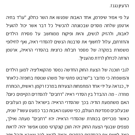
הרעיון נגנז.
על פי אמיר שיפרמן, אחד האבות שפגשו את השר כחלון, "עו"ד בתיה
ארטמן שלחה מסרים שבכוונתה להכשיל כל דבר אשר יכול להועיל
לאבות, ולהזיק לנשים, והיות ופיקוח ממוחשב על מסירת הילדים
והחזרתם, עלול לחשוף את סרבנות הנשים להסדרי ראיה, ואף לחילופי
משמורת במקרה של מספר חבלות כרוניות בהסדרי הראייה, ארטמן
הורתה לכחלון לרדת מהעניין".
לגבי תוכנה של הצעת החוק החדשה נמסר מהקואליציה למען הילדים
והמשפחה כי מדובר ב"שרבוט פתטי של משהו שנוסח בחופזה כלאחר
יד, כנראה על ידי אחד המתמחות הצעירות במרכז רקמן. ראשית, הכותרת
מוזרה - מה ההבדל בין הסדרי ראייה "רחבים" להסדרים הקיימים כיום?
האם משתמעת הודיה בכך שהסדרי הראייה בישראל הם מן העלובים
שבעלובים ממדינות העולם, כפי שטענו האבות כבר כמעט עשור? שנית,
כאשר מכריזים בכותרת שהסדרי הראייה יהיו "רחבים" מעתה ואילך,
מצפים שבגוף הצעת החוק יהיה תוכן קונקרטי ממנו אפשר יהיה לראות
כיצד ליישם את ההסדרים הרחבים, וכיצד לדאוג לכך שאבא יקבל יותר