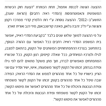
ההצעה הוגשה לכנסת אתמול, תחת הכותרת "הצעת חוק הכשרות
המשפטית והאפוטרופסות (הסדרי ראיה רחבים) (הוראת שעה),
התשע"ב–2012". ההצעה נוסחה ע"י רות הלפרין קדרי ממרכז רקמן
והוגשה ע"י ח"כ זהבה גלאון, פאינה קירשנבאום, מירי רגב ואורית זוארץ.
על פי ההצעה למשך שלוש שנים בלבד "בקביעת הסדרי ראייה, יאפשר
בית המשפט הסדרי ראייה רחבים ככל האפשר עם ההורה הנוסף,
בהתחשב בצרכיו ההתפתחותיים המשתנים של הקטין, בהתאם למצבו,
לגילו ולצרכיו המיוחדים, ככל שאלה קיימים; רצון הקטין, ככל שכשריו
המתפתחים מאפשרים לבררו, תוך מתן משקל מתאים להם לפי גילו
ומידת בגרותו; זכותו של הקטין לקשר משמעותי, אישי, ישיר וסדיר עם שני
הוריו; כישוריו של כל אחד מההורים לממש את הסדרי הראיה; המידה
שבה טיפל כל אחד מההורים בקטין; זכותו של הקטין לקשר משפחתי
ומידת הנכונות והיכולת של כל אחד מההורים לאפשר את מימוש הקשר;
זכותו של הקטין לקשר משפחתי ומידת הנכונות והיכולת של כל אחד
מההורים לאפשר את מימוש הקשר".