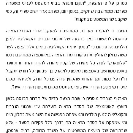
כמו כן על פי ההצעה, "תוקם ותנוהל בבתי המשפט לענייני משפחה
מערכת ממוחשבת שתקיים, באופן יזום, מעקב אחר יישום סעיף זה, כפי
שיקבע שר המשפטים בתקנות".
הצעה זו להקמת מערכת ממוחשבת למעקב אחרי הסדרי הראייה
פורסמה לראשונה כאן, כהצעה של ארגוני הגברים והקואליציה למען
הילדים. אז פורסם כי "בנוסף יוזמת הקואליציה בימים אלה הצעה לשר
משה כחלון להחליף את פיקוח הסדרי הראייה באוטומציה ממוחשבת כמו
"סלופארק" לפיה כל מסירה של קטין מהורה להורה והחזרתו תתועד
באופן ממוחשב באמצעות טלפון סלולארי, כך שבסוף כל חודש יתקבל
דו"ח על כמות זמן ההורות שהקטין שהה עם כל הורה, ולא יהיה מקום
לויכוח מי מונע הסדרי ראייה, ומי משתמט מקיום ואכיפת הסדרי ראייה".
מארגוני הגברים מוסרים כי אותה הצעה בדיוק של חברות הכנסת גלאון
וזוארץ לאוטומציה של הסדרי הראייה הועלתה ע"י ארגוני הגברים
והקואליציה למען הילדים והמשפחה בפגישה עם השר משה כחלון, היות
ומי שמפקח על הסדרי הראייה הם בדרך כלל פקידות הסעד - אלא
שבהוראה של היועצת המשפטית של משרד הרווחה, בתיה ארטמן,