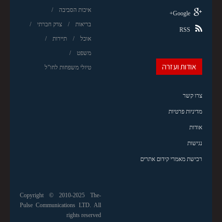
איכות הסביבה
Google+
בריאות
צדק חברתי
RSS
אוכל
תיירות
משפט
אודות ועזרה
טיולי משפחות לחו"ל
צרו קשר
מדיניות פרטיות
אודות
נגישות
רכישת מאמרי קידום אתרים
Copyright © 2010-2025 The-
Pulse Communications LTD. All
rights reserved