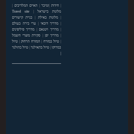
|
חידות
|
זנזיבר
|
האיים המלדיבים
|
מלונות בישראל
|
Travel site
|
מלונות באילת
|
בניית קישורים
|
מדריך דובאי
|
ערי בירה בעולם
|
מדריך ויטנאם
|
מדריך פיליפינים
|
מדריך יפן
|
סקירת מוצרי חשמל
|
טיול במזרח
|
המזרח הרחוק
|
טיול
במרוקו
|
טיול בתאילנד
|
טיול בהולנד
|