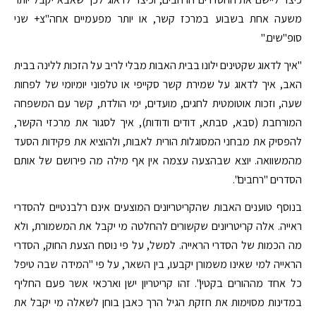
משעה אחת בשבוע במרכז קשר, או יותר מפעמיים אחה"צ+ שני
סופ"שים."
"איך לדאוג שקטינים ילונו בבית האבות מבלי לריב על הזכות ללינה בבית
האב, איך לדאוג על שמירת קשר סקייפי או טלפוני יומיומי של לפחות
שעה, וזכות אוטומטית לחגים, מועדים, ימי הולדת, קשר עם המשפחה
המורחבת (סבא, סבתא, דודים ודודות), איך לסגור את מרכזי הקשר,
להפסיק את מבחני המסוגלות הורית לאבות, ולהוציא את פקידות הסעד
מהמשוואה. יוצא שבהצעה עצמה אין אף מילה מה פירושם של אותם
הסדרים "רחבים".
בנוסף טוענים האבות שהקריטריונים המוצעים אינם רלבנטיים להסדרי
ראייה. אלה קריטריונים שקשורים להחלטה מי יקבל את המשמורת, ולא
מה הכמות של הסדרי הראייה. למשל, על פי נוסח הצעת החוק, הסדרי
הראייה למי שאינו משמורן יקבעו, בין השאר, על פי "המידה שבה טיפל
כל אחד מההורים בקטין". זהו קריטריון ישן וארכאי אשר פעם החליף
במדינות מסוימות את חזקת הגיל הרך כאבן בוחן לשאלה מי יקבל את