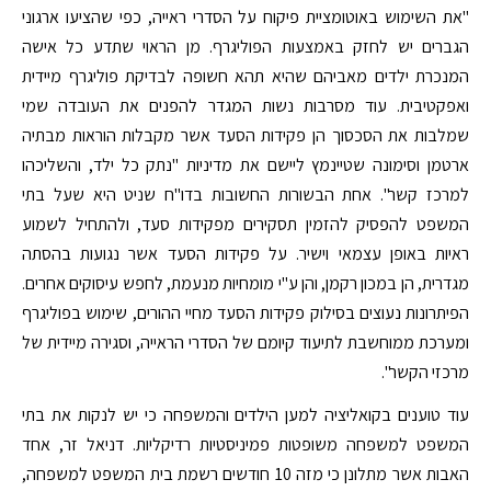
"את השימוש באוטומציית פיקוח על הסדרי ראייה, כפי שהציעו ארגוני
הגברים יש לחזק באמצעות הפוליגרף. מן הראוי שתדע כל אישה
המנכרת ילדים מאביהם שהיא תהא חשופה לבדיקת פוליגרף מיידית
ואפקטיבית. עוד מסרבות נשות המגדר להפנים את העובדה שמי
שמלבות את הסכסוך הן פקידות הסעד אשר מקבלות הוראות מבתיה
ארטמן וסימונה שטיינמץ ליישם את מדיניות "נתק כל ילד, והשליכהו
למרכז קשר". אחת הבשורות החשובות בדו"ח שניט היא שעל בתי
המשפט להפסיק להזמין תסקירים מפקידות סעד, ולהתחיל לשמוע
ראיות באופן עצמאי וישיר. על פקידות הסעד אשר נגועות בהסתה
מגדרית, הן במכון רקמן, והן ע"י מומחיות מנעמת, לחפש עיסוקים אחרים.
הפיתרונות נעוצים בסילוק פקידות הסעד מחיי ההורים, שימוש בפוליגרף
ומערכת ממוחשבת לתיעוד קיומם של הסדרי הראייה, וסגירה מיידית של
מרכזי הקשר".
עוד טוענים בקואליציה למען הילדים והמשפחה כי יש לנקות את בתי
המשפט למשפחה משופטות פמיניסטיות רדיקליות. דניאל זר, אחד
האבות אשר מתלונן כי מזה 10 חודשים רשמת בית המשפט למשפחה,