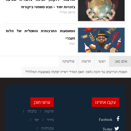
בזכויות יסוד – מבט משפטי ביקורתי
הדופק הפלילי
המשמעות התרבותית והסמלית של הלוח
העברי
דעות
אתם כאן:
ראשי
חדשות
פוליטיקה
האבות הגרושים נגד זהבה גלאון: האם הסדרי ראייה יפוקחו באמצעות הסלולר?
עקבו אחרינו
ערוצי תוכן
חדשות
כלכלה
Facebook
בידור
יופי
טכנולוגיה
Twitter