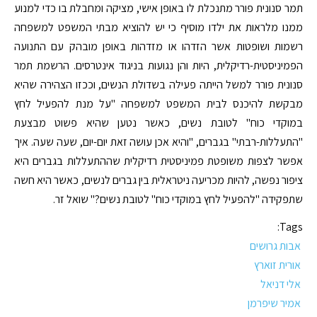
תמר סנונית פורר מתנכלת לו באופן אישי, מציקה ומחבלת בו כדי למנוע
ממנו מלראות את ילדו מוסיף כי יש להוציא מבתי המשפט למשפחה
רשמות ושופטות אשר הזדהו או מזדהות באופן מובהק עם התנועה
הפמיניסטית-רדיקלית, היות והן נגועות בניגוד אינטרסים. הרשמת תמר
סנונית פורר למשל הייתה פעילה בשדולת הנשים, וככזו הצהירה שהיא
מבקשת להיכנס לבית המשפט למשפחה "על מנת להפעיל לחץ
במוקדי כוח" לטובת נשים, כאשר נטען שהיא פשוט מבצעת
"התעללות-רבתי" בגברים, "והיא אכן עושה זאת יום-יום, שעה שעה. איך
אפשר לצפות משופטת פמיניסטית רדיקלית שההתעללות בגברים היא
ציפור נפשה, להיות מכריעה ניטראלית בין גברים לנשים, כאשר היא חשה
שתפקידה "להפעיל לחץ במוקדי כוח" לטובת נשים?" שואל זר.
Tags:
אבות גרושים
אורית זוארץ
אלי דניאל
אמיר שיפרמן