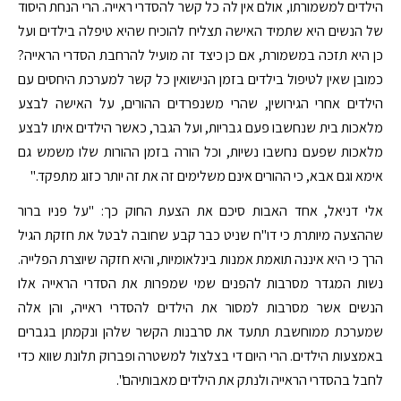
הילדים למשמורתו, אולם אין לה כל קשר להסדרי ראייה. הרי הנחת היסוד
של הנשים היא שתמיד האישה תצליח להוכיח שהיא טיפלה בילדים ועל
כן היא תזכה במשמורת, אם כן כיצד זה מועיל להרחבת הסדרי הראייה?
כמובן שאין לטיפול בילדים בזמן הנישואין כל קשר למערכת היחסים עם
הילדים אחרי הגירושין, שהרי משנפרדים ההורים, על האישה לבצע
מלאכות בית שנחשבו פעם גבריות, ועל הגבר, כאשר הילדים איתו לבצע
מלאכות שפעם נחשבו נשיות, וכל הורה בזמן ההורות שלו משמש גם
אימא וגם אבא, כי ההורים אינם משלימים זה את זה יותר כזוג מתפקד."
אלי דניאל, אחד האבות סיכם את הצעת החוק כך: "על פניו ברור
שההצעה מיותרת כי דו"ח שניט כבר קבע שחובה לבטל את חזקת הגיל
הרך כי היא איננה תואמת אמנות בינלאומיות, והיא חזקה שיוצרת הפלייה.
נשות המגדר מסרבות להפנים שמי שמפרות את הסדרי הראייה אלו
הנשים אשר מסרבות למסור את הילדים להסדרי ראייה, והן אלה
שמערכת ממוחשבת תתעד את סרבנות הקשר שלהן ונקמתן בגברים
באמצעות הילדים. הרי היום די בצלצול למשטרה ופברוק תלונת שווא כדי
לחבל בהסדרי הראייה ולנתק את הילדים מאבותיהם".