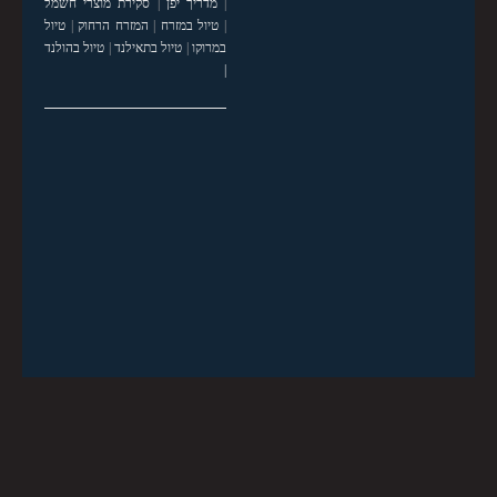
|
מדריך יפן
|
סקירת מוצרי חשמל
|
טיול במזרח
|
המזרח הרחוק
|
טיול
במרוקו
|
טיול בתאילנד
|
טיול בהולנד
|