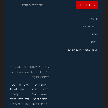
אודות ועזרה
טיולי משפחות לחו"ל
צרו קשר
מדיניות פרטיות
אודות
נגישות
רכישת מאמרי קידום אתרים
Copyright © 2010-2025 The-
Pulse Communications LTD. All
rights reserved
|
חידות
|
זנזיבר
|
האיים המלדיבים
|
מלונות בישראל
|
Travel site
|
מלונות באילת
|
בניית קישורים
|
מדריך דובאי
|
ערי בירה בעולם
|
מדריך ויטנאם
|
מדריך פיליפינים