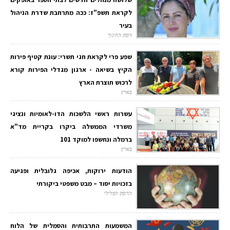
לקראת תשפ"ז: ככה מתרחבת שדרת הניהול
בעיר
דופק החינוך
שפע פרי לקראת חגי תשרי: עונת קטיף פירות
הקיץ בשיאה - ארגון מגדלי הפירות קורא
לרכוש תוצרת הארץ
בארץ
עשרות ראשי הלשכות הדו-לאומיות ונציגי
משרדי הממשלה ביקרו בקריית מד"א
ברמלה ונחשפו למוקד 101
בארץ
הודעות ירוקות, אכיפה גלובלית ופגיעה
בזכויות יסוד – מבט משפטי ביקורתי
הדופק הפלילי
המשמעות התרבותית והסמלית של הלוח