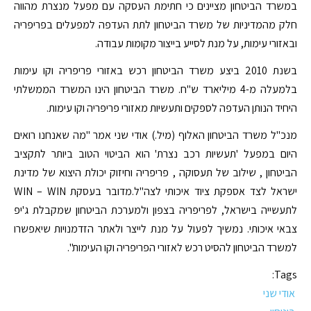
במשרד הביטחון מציינים כי חתימת העסקה עם מפעל מנצרת מהווה
חלק מהמדיניות של משרד הביטחון לתת העדפה למפעלים בפריפריה
ובאזורי עימות, על מנת לסייע בייצור מקומות עבודה.
בשנת 2010 ביצע משרד הביטחון רכש באזורי פריפריה וקו עימות
בלמעלה מ-4 מיליארד ש"ח. משרד הביטחון הינו המשרד הממשלתי
היחיד הנותן העדפה לספקים ותעשיות מאזורי פריפריה וקו עימות.
מנכ"ל משרד הביטחון האלוף (מיל.) אודי שני אמר "מה שאנחנו רואים
היום במפעל 'תעשיות רכב נצרת' הוא הביטוי הטוב ביותר לתקציב
הביטחון , שילוב של תעסוקה , פריפריה וחיזוק יכולת היצוא של מדינת
ישראל לצד אספקת ציוד איכותי לצה"ל.מדובר בעסקת WIN – WIN
לתעשייה בישראל, לפריפריה בצפון ולמערכת הביטחון שמקבלת ג'יפ
צבאי איכותי. נמשיך לפעול על מנת לייצר ולאתר הזדמנויות שיאפשרו
למשרד הביטחון להסיט רכש לאזורי הפריפריה וקו העימות".
Tags:
אודי שני