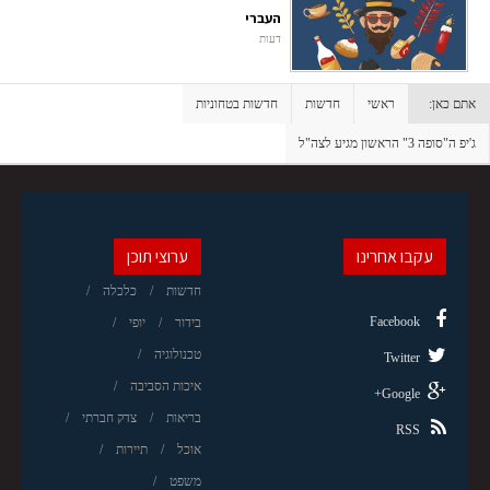
העברי
דעות
אתם כאן:
ראשי
חדשות
חדשות בטחוניות
ג'יפ ה"סופה 3" הראשון מגיע לצה"ל
עקבו אחרינו
ערוצי תוכן
חדשות
כלכלה
Facebook
בידור
יופי
טכנולוגיה
Twitter
איכות הסביבה
Google+
בריאות
צדק חברתי
RSS
אוכל
תיירות
משפט