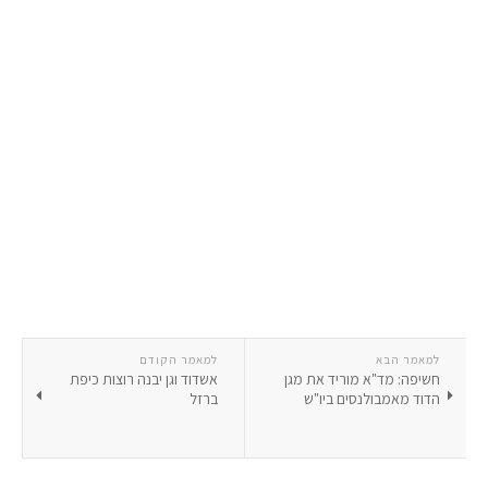
למאמר הבא
למאמר הקודם
חשיפה: מד"א מוריד את מגן
אשדוד וגן יבנה רוצות כיפת
הדוד מאמבולנסים ביו"ש
ברזל