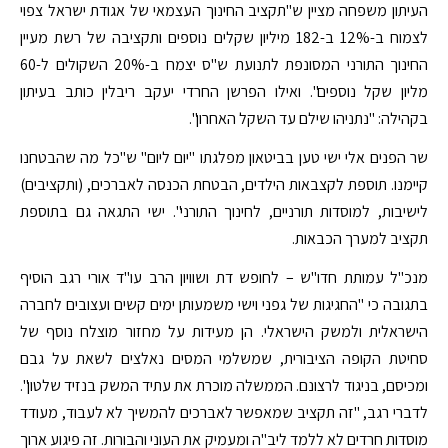
העיתון משפחה מציין ש"תקציב החינוך העצמאי של אגודת ישראל צפוי
לצמוח ב-12% ב-182 מיליון שקלים נוספים ותקציבה של רשת מעיין
החינוך התורני המסונפת לתנועת ש"ס יצמח ב-20% השקולים ל-60
מליון שקל נוספים". ואילו הפרשן החרדי יעקב ריבלין כותב בעיתון
בקהילה: "נתניהו שילם עד השקל האחרון".
שר הפנים אלי ישי טען בביטאון מפלגתו "יום ליום" ש"כל מה שהבטחנו
קיימנו. תוספת לקצבאות הילדים, הבטחת הכנסה לאברכים, (ותקציבים)
לישיבות, למוסדות תורניים, לחינוך התורני". ישי התגאה גם בתוספת
תקציב למערך הכבאות.
מנכ"ל עמותת חדו"ש – לחופש דת ושוויון הרב עו"ד אורי רגב הוסיף
בתגובה כי "החגיגות של גפני וישי משמעותן ימים קשים ועצובים לחברה
הישראלית ולמשק הישראלי. הן מעידות על מחזור מוצלח נוסף של
סחיטת הקופה הציבורית, שמשלמי המסים נאלצים לשאת על גבם
ומכיסם, בניגוד לרצונם. הממשלה מוכרת את עתיד המשק בנזיד שלטון".
לדברי רגב, "זה תקציב שמאפשר לאברכים להמשיך לא לעבוד, מעודד
מוסדות חרדים לא ללמד ליב"ה ומעמיק את העוני והבורות. זה פיגוע ארוך