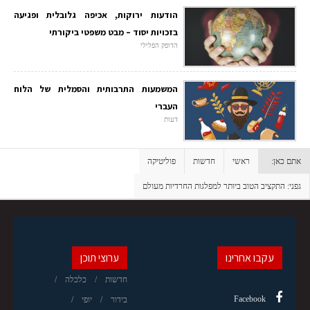
הודעות ירוקות, אכיפה גלובלית ופגיעה
בזכויות יסוד – מבט משפטי ביקורתי
הדופק הפלילי
המשמעות התרבותית והסמלית של הלוח
העברי
דעות
אתם כאן:
ראשי
חדשות
פוליטיקה
גפני: התקציב הטוב ביותר למפלגות החרדיות מעולם
עקבו אחרינו
ערוצי תוכן
חדשות
כלכלה
Facebook
בידור
יופי