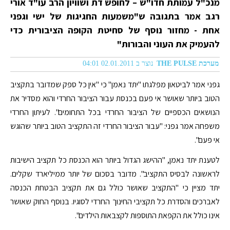
מנכ"ל עמותת חדו"ש – לחופש דת ושוויון הרב עו"ד אורי
רגב אמר בתגובה ש"משמעות החגיגות של ישי וגפני
אחת - מחזור נוסף של סחיטת הקופה הציבורית כדי
להעמיק את העוני והבורות"
מערכת THE PULSE
נוצר ב 02.01.2011 04:01
גפני אמר לביטאון מפלגתו "יתד נאמן" כי "אין כל ספק שמדובר בתקציב
הטוב ביותר שאושר אי פעם בכנסת עבור הציבור החרדי והוא מסדיר את
הנושאים הכספיים של הציבור החרדי בכל התחומים". לעיתון החרדי
משפחה אמר גפני: "עבור הציבור החרדי זה התקציב הטוב ביותר שהוגש
אי פעם".
לטענת יתד נאמן, "ההישג הגדול ביותר הוא הכנסת כל תקציב הישיבות
לראשונה לבסיס התקציב". מדובר בסכום של יותר ממיליארד שקלים.
יתד מציין כי "התקציב שאושר כולל גם את תקציב הבטחת הכנסה
לאברכים והסדרת כל תקציבי החינוך החרדי לסוגיו. בנוסף החוק שאושר
אינו כולל את הקפאת התוספות לקצבאות הילדים".