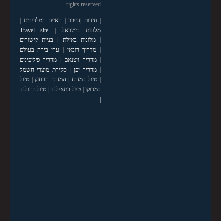
rights reserved
|
חידות
|
זנזיבר
|
האיים המלדיבים
|
מלונות בישראל
|
Travel site
|
מלונות באילת
|
בניית קישורים
|
מדריך דובאי
|
ערי בירה בעולם
|
מדריך ויטנאם
|
מדריך פיליפינים
|
מדריך יפן
|
סקירת מוצרי חשמל
|
טיול במזרח
|
המזרח הרחוק
|
טיול
במרוקו
|
טיול בתאילנד
|
טיול בהולנד
|