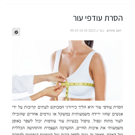
הסרת עודפי עור
תוכן מקודם
נוצר ב 18.10.2023 09:10
הסרת עודפי עור היא הליך כירורגי המבוקש לעתים קרובות על ידי
קרדיט - freepik
אנשים שחוו ירידה משמעותית במשקל או גורמים אחרים שהובילו
לעור מתוח ונפול. טיפול בבעיות עור עודפות יכול לשפר באופן
משמעותי את איכות החיים, ההערכה העצמית והתחושה הכללית
של האדם. מאמר זה נועד לספק הבנה של השיטות הנפוצות להסרת