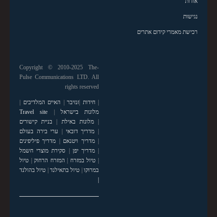
אודות
נגישות
רכישת מאמרי קידום אתרים
Copyright © 2010-2025 The-
Pulse Communications LTD. All
rights reserved
|
חידות
|
זנזיבר
|
האיים המלדיבים
|
מלונות בישראל
|
Travel site
|
מלונות באילת
|
בניית קישורים
|
מדריך דובאי
|
ערי בירה בעולם
|
מדריך ויטנאם
|
מדריך פיליפינים
|
מדריך יפן
|
סקירת מוצרי חשמל
|
טיול במזרח
|
המזרח הרחוק
|
טיול
במרוקו
|
טיול בתאילנד
|
טיול בהולנד
|