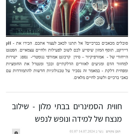
קרדיט ל תמונה זו נוצרה על ידי CHATGPT בינה מלאכותית
סובלים מכאבים בברכיים? אל תתנו לכאב לעצור אתכם. הכירו את - pH
דיירקט, תוסף המזון שיסייע לכם לשוב לפעילות ולחיים עצמאיים. הפטנט
הייחודי של - אמורפיקיור – סידן קרבונט אמורפי ננומטרי- נספג ישירות
למחזור הדם ומגיעים לאזורים הדלקתיים ובכך ומנטרל את החומציות
ומפחית דלקת - במאמר זה נסביר על טכנולוגיות חדשות להתמודדות עם
כאבי ברכיים ולשוב לחיים מלאים.
חווית הסמינרים בבתי מלון - שילוב
מנצח של למידה ונופש לנפש
תוכן מקודם
נוצר ב 14.07.2024 01:07