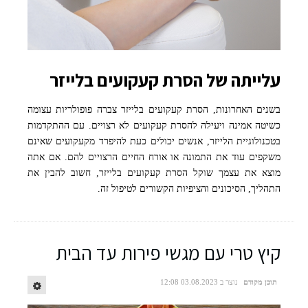
freepik
עלייתה של הסרת קעקועים בלייזר
בשנים האחרונות, הסרת קעקועים בלייזר צברה פופולריות עצומה
כשיטה אמינה ויעילה להסרת קעקועים לא רצויים. עם ההתקדמות
בטכנולוגיית הלייזר, אנשים יכולים כעת להיפרד מקעקועים שאינם
משקפים עוד את התמונה או אורח החיים הרצויים להם. אם אתה
מוצא את עצמך שוקל הסרת קעקועים בלייזר, חשוב להבין את
התהליך, הסיכונים והציפיות הקשורים לטיפול זה.
קיץ טרי עם מגשי פירות עד הבית
תוכן מקודם
נוצר ב 03.08.2023 12:08