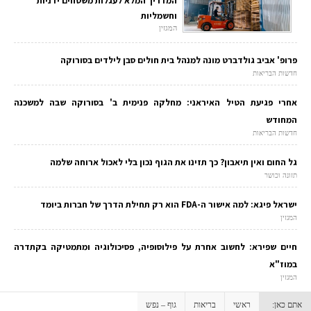
המדריך המלא לעגלות משטחים ידניות
וחשמליות
המגזין
פרופ' אביב גולדברט מונה למנהל בית חולים סבן לילדים בסורוקה
חדשות הבריאות
אחרי פגיעת הטיל האיראני: מחלקה פנימית ב' בסורוקה שבה למשכנה
המחודש
חדשות הבריאות
גל החום ואין תיאבון? כך תזינו את הגוף נכון בלי לאכול ארוחה שלמה
תזונה וכושר
ישראל פיגא: למה אישור ה-FDA הוא רק תחילת הדרך של חברות ביומד
המגזין
חיים שפירא: לחשוב אחרת על פילוסופיה, פסיכולוגיה ומתמטיקה בקתדרה
במוז"א
המגזין
אתם כאן:
ראשי
בריאות
גוף – נפש