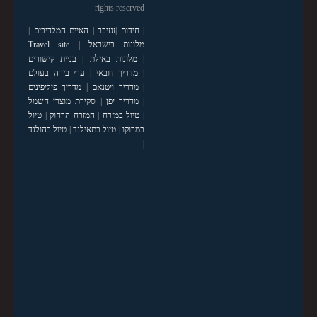
rights reserved
|
חידות
|
זנזיבר
|
האיים המלדיבים
|
מלונות בישראל
|
Travel site
|
מלונות באילת
|
בניית קישורים
|
מדריך דובאי
|
ערי בירה בעולם
|
מדריך ויטנאם
|
מדריך פיליפינים
|
מדריך יפן
|
סקירת מוצרי חשמל
|
טיול במזרח
|
המזרח הרחוק
|
טיול
במרוקו
|
טיול בתאילנד
|
טיול בהולנד
|