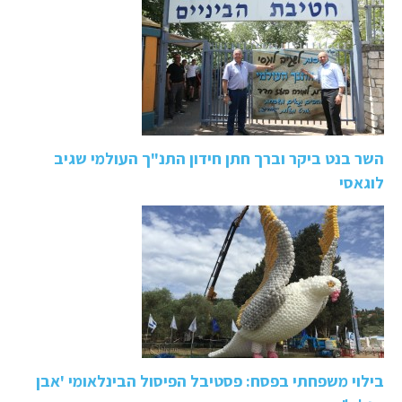
השר בנט ביקר וברך חתן חידון התנ"ך העולמי שגיב
לוגאסי
בילוי משפחתי בפסח: פסטיבל הפיסול הבינלאומי 'אבן