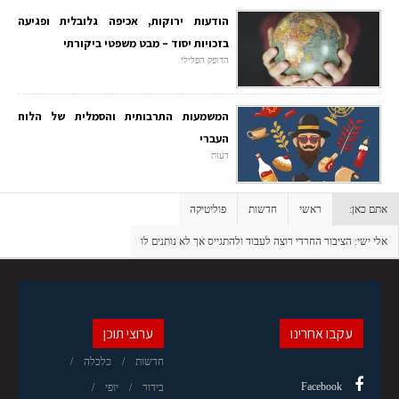
הודעות ירוקות, אכיפה גלובלית ופגיעה
בזכויות יסוד – מבט משפטי ביקורתי
הדופק הפלילי
המשמעות התרבותית והסמלית של הלוח
העברי
דעות
אתם כאן:
ראשי
חדשות
פוליטיקה
אלי ישי: הציבור החרדי רוצה לעבוד ולהתגייס אך לא נותנים לו
עקבו אחרינו
ערוצי תוכן
חדשות
כלכלה
Facebook
בידור
יופי