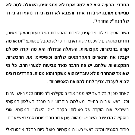
החרדי. הבעיה היא לא למה אתם לא מתגייסים, השאלה למה לא
מגייסים אותם. יש גדוד אחד והצבא לא רוצה גדוד נוסף וזה גדוד
של הנח"ל החרדי".
השר הוסיף כי לפי מחקרים, למרות ההכשרות המקצועיות והאקדמאיות,
חרדים מתקשים להיכנס לשוק העבודה כי לא מקבלים אותם
: "תראו מה
קורה בהכשרות מקצועיות. השאלה הגדולה היא מה יקרה שכולם
יקבלו את התארים האקדמאים שלהם וכשיסיימו את ההכשרות
המקצועיות שלהם. יש פה הרבה מאד צביעות לצערי הרב. כל מי
שאומר שהחרדים לא עובדים הוא משקר והוא מסית. החרדים רוצים
לבוא לעבוד. צריך לתת להם את האפשרות".
לאחר מכן קיבל השר ישי ממר אורי בוסקילה-יו"ר פורום סגני ראשי ערים
וסגן ראש עיריית בת-ים ומשלמה בוחבוט יו"ר מרכז השלטון המקומי
בישראל אות הוקרה על פעילותו בקרב נציגי השלטון המקומי. אורי
בוסקילה הדגיש כי השר ישי מהווה עוגן עבור חברי פורום סגני ראשי ערים.
פורום הסגנים ומ"מ ראשי רשויות מקומיות פועל כיום כחלק אינטגראלי