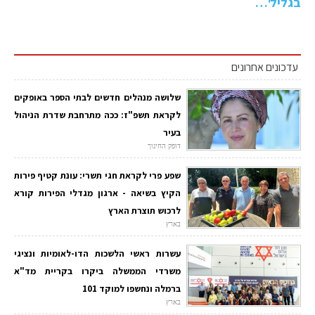
בגליל'…
עדכונים אחרונים
שלושה מנהלים חדשים לבתי הספר באופקים
לקראת תשפ"ז: ככה מתרחבת שדרת הניהול
בעיר
דופק החינוך
שפע פרי לקראת חגי תשרי: עונת קטיף פירות
הקיץ בשיאה - ארגון מגדלי הפירות קורא
לרכוש תוצרת הארץ
בארץ
עשרות ראשי הלשכות הדו-לאומיות ונציגי
משרדי הממשלה ביקרו בקריית מד"א
ברמלה ונחשפו למוקד 101
בארץ