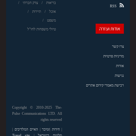
בריאות
צדק חברתי
RSS
אוכל
תיירות
משפט
אודות ועזרה
טיולי משפחות לחו"ל
צרו קשר
מדיניות פרטיות
אודות
נגישות
רכישת מאמרי קידום אתרים
Copyright © 2010-2025 The-
Pulse Communications LTD. All
rights reserved
|
חידות
|
זנזיבר
|
האיים המלדיבים
|
מלונות בישראל
|
Travel site