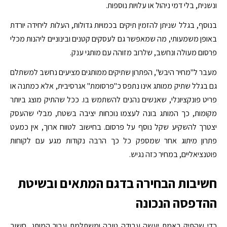
ונשנית, בלי דמי ניהול או עלויות נוספות.
בנוסף, בגלל שניתן להזמין תיקים בכמויות גדולות, העלות ליחידה יורדת
באופן משמעותי, מה שמאפשר גם לעסקים קטנים ובינוניים ליהנות מכלי
פרסום מעולה ונחשב, שלרוב מזוהה עם מותגי ענק.
מעבר ל"מחיר היבש", הפתרון שתיקים ממותגים מציעים נחשב למשתלם
גם בגלל שתיק ממותג אינו נתפס כ"פרסומת" אגרסיבית, אלא כמתנה או
פריט פונקציונלי, שאנשים נהנים להשתמש בו. ככל שהתיק מוצג ביותר
מקומות, כך המותג בונה לעצמו נוכחות יציבה בשטח, מבלי שהעסק
יצטרך להשקיע שקל נוסף על פרסום. בחישוב לטווח ארוך, אין כמעט
פתרון מיתוג אחר שמספק כל כך הרבה נקודות מגע עם לקוחות
פוטנציאליים, במחיר כזה נגיש.
חשיבות הבחירה בדגם המתאים ובשיטת
ההדפסה הנכונה
כדי שהתיק באמת יעשה עבודה טובה ומשתלמת עבור המותג, חשוב