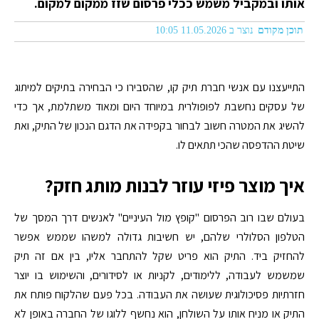
אותו ובמקביל משמש ככלי פרסום שזז ממקום למקום.
תוכן מקודם
נוצר ב 11.05.2026 10:05
התייעצנו עם אנשי חברת תיק קו, שהסבירו כי הבחירה בתיקים למיתוג
של עסקים נחשבת לפופולרית במיוחד היום ומאוד משתלמת, אך כדי
להשיג את המטרה חשוב לבחור בקפידה את הדגם הנכון של התיק, ואת
שיטת ההדפסה שהכי תתאים לו.
איך מוצר פיזי עוזר לבנות מותג חזק?
בעולם שבו רוב הפרסום "קופץ מול העיניים" לאנשים דרך המסך של
הטלפון הסלולרי שלהם, יש חשיבות גדולה למשהו שממש אפשר
להחזיק ביד. התיק הוא פריט שקל להתחבר אליו, בין אם זה תיק
שמשמש לעבודה, ללימודים, לקניות או לסידורים, והשימוש בו יוצר
חזרתיות פסיכולוגית שעושה את העבודה. בכל פעם שהלקוח פותח את
התיק או מניח אותו על השולחן, הוא נחשף ללוגו של החברה באופן לא