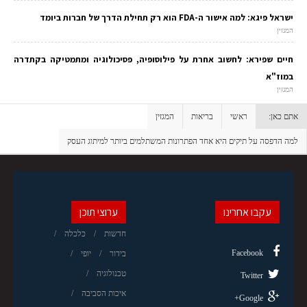
ישראל פיגא: למה אישור ה-FDA הוא רק תחילת הדרך של חברות ביומד
המגזין
חיים שפירא: לחשוב אחרת על פילוסופיה, פסיכולוגיה ומתמטיקה בקתדרה
במוז"א
המגזין
אתם כאן:
ראשי
בריאות
המגזין
למה הדפסה על תיקים היא אחד הפתרונות המשתלמים ביותר למיתוג העסק
עקבו אחרינו
ערוצי תוכן
חדשות
כלכלה
Facebook
בידור
יופי
טכנולוגיה
Twitter
איכות הסביבה
Google+