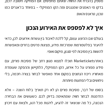
מספק בהכרח את החוויה שאתם מחפשים. אם המוזיקה חשובה לכם,
בדקו מי האמנים שמנגנים ומה הקו המוזיקלי – במיוחד בז’אנרים כמו
טכנו, טראנס והאוס.
איך לא לפספס את האירוע הנכון
בעולם שבו ההיצע עצום, קל ללכת לאיבוד בין עשרות אירועים. לכן, כדאי
להיעזר בפלטפורמות שמרכזות מידע, מציגות פרטים ברורים ומאפשרות
להשוות בין מסיבות לפי סגנון, מיקום ואופי.
באתרMarketickets תוכלו למצוא מגוון רחב של מסיבות פורים, עם
מידע מפורט על כל אירוע, הקו המוזיקלי, הלוקיישן וההפקה שעומדת
מאחוריו. ריכוז הנתונים במקום אחד מאפשר לבחור בצורה חכמה, בלי
ניחושים ובלי הפתעות מיותרות.
בסופו של דבר, מסיבות פורים הן לא רק תאריך בלוח השנה – אלא
הזדמנות לבחור חוויה שמתאימה בדיוק לכם. כשעושים את הבחירה
הנכונה, כל מה שנשאר זה להגיע, ליהנות מכל רגע, ולצאת עם זיכרון