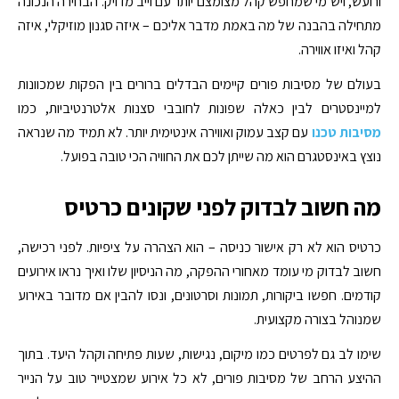
ורועש, ויש מי שמחפש קהל מצומצם יותר עם וייב מדויק. הבחירה הנכונה
מתחילה בהבנה של מה באמת מדבר אליכם – איזה סגנון מוזיקלי, איזה
קהל ואיזו אווירה.
בעולם של מסיבות פורים קיימים הבדלים ברורים בין הפקות שמכוונות
למיינסטרים לבין כאלה שפונות לחובבי סצנות אלטרנטיביות, כמו
מסיבות טכנו
עם קצב עמוק ואווירה אינטימית יותר. לא תמיד מה שנראה
נוצץ באינסטגרם הוא מה שייתן לכם את החוויה הכי טובה בפועל.
מה חשוב לבדוק לפני שקונים כרטיס
כרטיס הוא לא רק אישור כניסה – הוא הצהרה על ציפיות. לפני רכישה,
חשוב לבדוק מי עומד מאחורי ההפקה, מה הניסיון שלו ואיך נראו אירועים
קודמים. חפשו ביקורות, תמונות וסרטונים, ונסו להבין אם מדובר באירוע
שמנוהל בצורה מקצועית.
שימו לב גם לפרטים כמו מיקום, נגישות, שעות פתיחה וקהל היעד. בתוך
ההיצע הרחב של מסיבות פורים, לא כל אירוע שמצטייר טוב על הנייר