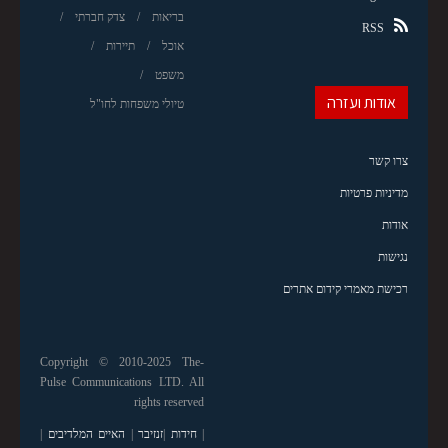
בריאות
צדק חברתי
RSS
אוכל
תיירות
משפט
אודות ועזרה
טיולי משפחות לחו"ל
צרו קשר
מדיניות פרטיות
אודות
נגישות
רכישת מאמרי קידום אתרים
Copyright © 2010-2025 The-
Pulse Communications LTD. All
rights reserved
|
חידות
|
זנזיבר
|
האיים המלדיבים
|