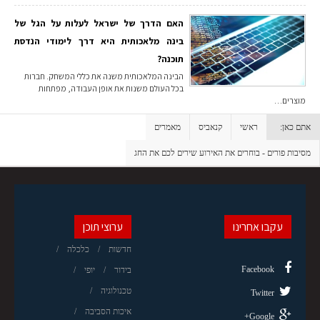
האם הדרך של ישראל לעלות על הגל של
בינה מלאכותית היא דרך לימודי הנדסת
תוכנה?
הבינה המלאכותית משנה את כללי המשחק. חברות
בכל העולם משנות את אופן העבודה, מפתחות
מוצרים…
אתם כאן:
ראשי
קנאביס
מאמרים
מסיבות פורים - בוחרים את האירוע שירים לכם את החג
עקבו אחרינו
ערוצי תוכן
חדשות
כלכלה
Facebook
בידור
יופי
טכנולוגיה
Twitter
איכות הסביבה
Google+