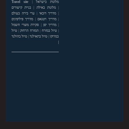
מלונות בישראל
|
Travel site
|
מלונות באילת
|
בניית קישורים
|
מדריך דובאי
|
ערי בירה בעולם
|
מדריך ויטנאם
|
מדריך פיליפינים
|
מדריך יפן
|
סקירת מוצרי חשמל
|
טיול במזרח
|
המזרח הרחוק
|
טיול
במרוקו
|
טיול בתאילנד
|
טיול בהולנד
|