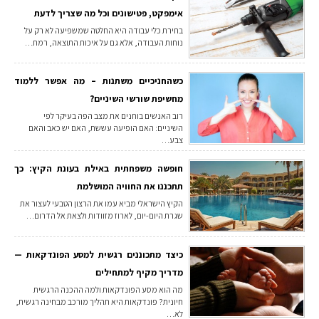
אימפקט, פטישונים וכל מה שצריך לדעת
בחירת כלי עבודה היא החלטה שמשפיעה לא רק על
נוחות העבודה, אלא גם על איכות התוצאה, רמת…
כשהחניכיים משתנות – מה אפשר ללמוד
מחשיפת שורשי השיניים?
רוב האנשים בוחנים את מצב הפה בעיקר לפי
השיניים: האם הופיעה עששת, האם יש כאב והאם
צבע…
חופשה משפחתית באילת בעונת הקיץ: כך
תתכננו את החוויה המושלמת
הקיץ הישראלי מביא עמו את הרצון הטבעי לעצור את
שגרת היום-יום, לארוז מזוודות ולצאת אל הדרום…
כיצד מתכוננים רגשית למסע הפונדקאות —
מדריך מקיף למתחילים
מה הוא מסע הפונדקאות ולמה ההכנה הרגשית
חיונית? פונדקאות היא תהליך מורכב מבחינה רגשית,
לא…