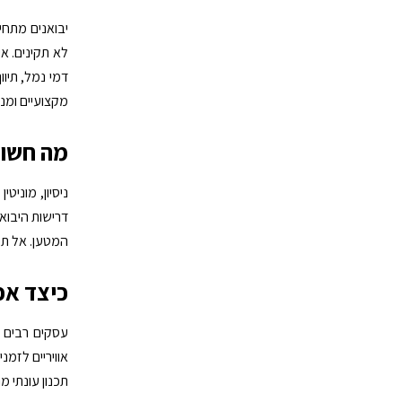
יבואנים מתחי
לא תקינים. אי
דמי נמל, תיוו
מקצועיים ומנ
מה חשוב
ניסיון, מוניט
דרישות היבוא
המטען. אל תת
כיצד אפ
עסקים רבים מ
אוויריים לזמנ
תכנון עונתי מ