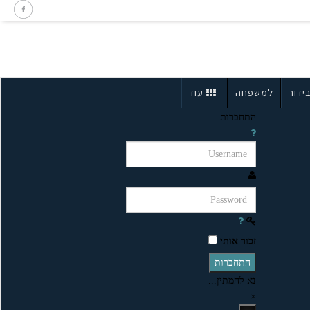
ידור
למשפחה
עוד
התחברות
זכור אותי
התחברות
נא להמתין...
×