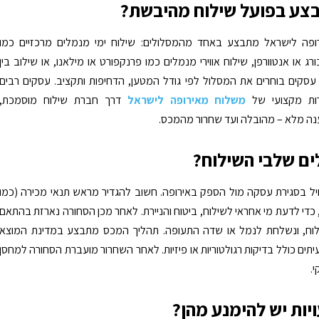
צע בפועל שילוח מהיבשת?
ופה לישראל מתבצע באחד מהמסלולים: שילוח ימי מנמלים מרכזיים כמו
ג או אנטוורפן, שילוח אווירי מנמלים כמו פרנקפורט או מילאנו, או שילוב בין
 עסקים בוחרים את המסלול לפי גודל המטען, הדחיפות ותקציב. עסקים רבים
רות מקצועי של
משלוח מאירופה לישראל
דרך חברת שילוח מוסמכת,
 מלא – מהובלה ועד שחרור מהמכס.
ים שלבי השילוח?
ל בסגירת עסקה מול הספק באירופה. חשוב להגדיר מראש תנאי מכירה (כמו
F או CIF), כדי לדעת מי אחראי לשילוח, ביטוח והניירת. לאחר מכן הסחורה נארזת בהתאם
לוח, ונשלחת לנמל או שדה התעופה. תהליך המכס מתבצע במדינת המוצא
יתים כולל בדיקות רגולטוריות או פיזיות. לאחר השחרור מועברת הסחורה למחסן
.
יות יש להימנע מהן?