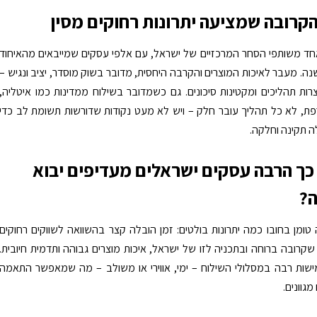
קרובה שמציעה יתרונות רחוקים מסין
חד משותפי הסחר המרכזיים של ישראל, עם אלפי עסקים שמייבאים מהאיחוד
שנה. מעבר לאיכות המוצרים והקרבה היחסית, מדובר בשוק מוסדר, יציב ונגיש –
ות תהליכים ומקטינות סיכונים. גם כשמדובר בשילוח ממדינות כמו איטליה,
פת, לא כל תהליך עובר חלק – ויש לא מעט נקודות שדורשות תשומת לב כדי
 תקינה וחלקה.
כך הרבה עסקים ישראלים מעדיפים יבוא
?
 טומן בחובו כמה יתרונות בולטים: זמן הובלה קצר בהשוואה לשווקים רחוקים
ה שקרובה ברוחה ובתכניה לזו של ישראל, איכות מוצרים גבוהה ותדמית חיובית.
ישות רבה במסלולי השילוח – ימי, אווירי או משולב – מה שמאפשר התאמה
מגוונים.