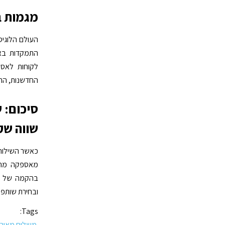
מגמות בו
העולם הלוגיס
התמקדות באק
לקוחות לאס
החדשנות, הת
סיכום: ש
שווה שק
כאשר השילוח
מאספקה מהיר
בהקמה של תהל
ובחירת שותפי
Tags:
משלוח מאירו