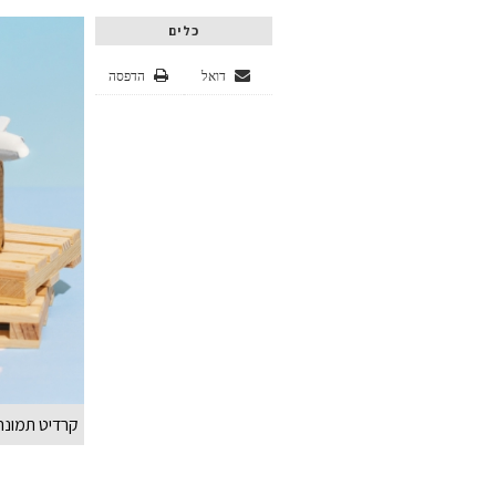
כלים
דואל
הדפסה
קרדיט תמונה REEPIK