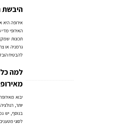
היבשת ה
אירופה היא א
האירופי מדי 
תכונות שמקצר
גרמניה או צר
להבטיח הובלה
למה כל 
מאירופה
יבוא מאירופה
יותר, רגולצי
בנוסף, יש גמ
לסוגי מטענים 