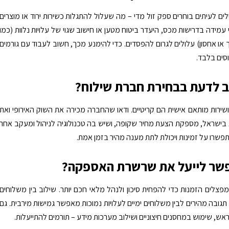
לים לעיתים בוחרים ספק זול מדי – מה שעלול להתגלות כשירות ירוד או מוצרים
 עמידה בדרישות מכס, היעדר ביטוח מטען או חישוב שגוי של עלויות נלוות (כמו
ך או אחסון) עלולים לגרום להפסדים. כדי להימנע מכך, חשוב לעבוד עם גורמים
וסים בלבד.
 לדעת בבחירת חברת שילוח?
ין ושירות מותאם אישית הם קריטיים. ודאו שהחברה מכירה את השוק האירופי ואת
 בישראל, מספקת הצעת מחיר שקופה, ושיש בה טכנולוגיה לניהול ומעקב אחר
פשרו על זמינות ויכולת לתת מענה מהיר בזמן אמת.
שר לייעל את שרשרת האספקה?
פצלים הזמנות כדי להפחית סיכון ולנהל מלאי חכם יותר. שילוב בין משלוחים
י תגובה מהירים לבין משלוחים ימיים לעלויות נמוכות מאפשר גמישות מירבית. גם
ראש, שימוש במחסנים חיצוניים ושילוב מערכות מידע – תורמים להתייעלות.