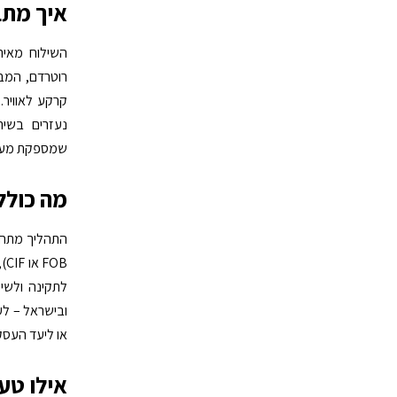
איך מתב
השילוח מאיר
רוטרדם, המבור
קרקע לאוויר.
נעזרים בשי
שמספקת מענה
מה כולל
התהליך מתחי
OB
לתקינה ולשי
ובישראל – לע
או ליעד העסקי
אילו טעו