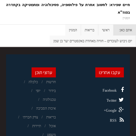
חיים שפירא: לחשוב אחרת על פילוסופיה, פסיכולוגיה ומתמטיקה בקתדרה
במוז"א
המגזין
אתם כאן:
ראשי
בריאות
המגזין
יום גיבוש לעובדים – חוויה מאחדת באקסטרים יער בן שמן
עקבו אחרינו
ערוצי תוכן
חדשות
כלכלה
Facebook
בידור
יופי
טכנולוגיה
Twitter
איכות הסביבה
Google+
בריאות
צדק חברתי
RSS
אוכל
תיירות
משפט