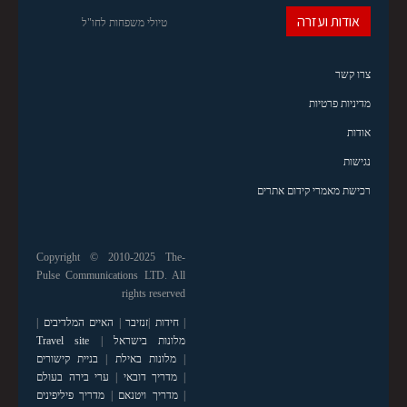
אודות ועזרה
טיולי משפחות לחו"ל
צרו קשר
מדיניות פרטיות
אודות
נגישות
רכישת מאמרי קידום אתרים
Copyright © 2010-2025 The-
Pulse Communications LTD. All
rights reserved
|
חידות
|
זנזיבר
|
האיים המלדיבים
|
מלונות בישראל
|
Travel site
|
מלונות באילת
|
בניית קישורים
|
מדריך דובאי
|
ערי בירה בעולם
|
מדריך ויטנאם
|
מדריך פיליפינים