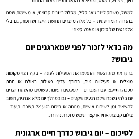
חיוך, מפתיע במעט, ומוציא את המשתתפים מאזור הנוחות.
למשל, משחק לייזר טאג קליל, מסלול רייזרים קבוצתי, או משימות שטח
בהנחיה הומוריסטית – כל אלה מייצרים תחושת הישג ושותפות, גם בלי
אלמנטים של סיכון או מאמץ קיצוני.
מה כדאי לזכור לפני שמארגנים יום
גיבוש?
בדקו את מזג האוויר והתאימו את הפעילות לעונה – בקיץ רצוי מקומות
מוצלים או פעילויות מים, בחורף עדיף פעילות באולם או תחת
סככה.התייעצו עם העובדים – לפעמים רעיונות פשוטים מהשטח יוצרים
יום בלתי נשכח.שלבו רגעים שקטים – גם במהלך יום מלא אנרגיה, חשוב
להשאיר זמן לשיחות אישיות, מנוחה או סיכום רגוע.אל תשכחו תיעוד –
צילום קבוצתי או וידאו קצר ישמש מזכרת נהדרת.
לסיכום – יום גיבוש כדרך חיים ארגונית