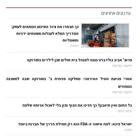
עדכונים אחרונים
כך תבחרו את ציוד השינוע המתאים לעסק:
המדריך המלא לעגלות משטחים ידניות
וחשמליות
המגזין
פרופ' אביב גולדברט מונה למנהל בית חולים סבן לילדים בסורוקה
חדשות הבריאות
אחרי פגיעת הטיל האיראני: מחלקה פנימית ב' בסורוקה שבה למשכנה
המחודש
חדשות הבריאות
גל החום ואין תיאבון? כך תזינו את הגוף נכון בלי לאכול ארוחה שלמה
תזונה וכושר
ישראל פיגא: למה אישור ה-FDA הוא רק תחילת הדרך של חברות ביומד
המגזין