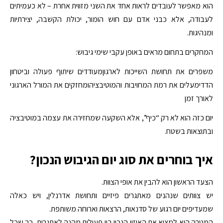
הוא מאפשר לעובדים לראות אחד את השני מזווית אחרת – לא כעמיתים
לעבודה, אלא כבני אדם עם חוש הומור, יכולת הקשבה, יצירתיות
ומנהיגות.
המחקרים בתחום מראים באופן עקבי שימי גיבוש:
משפרים את תחושת השייכות לארגוןמעודדים שיתוף פעולה וביטחון
הדדימעלים את רמת המחויבות והמוטיבציהומחזקים את המורל הארגוני
לאורך זמן
יום כזה הוא לא רק “כיף”, אלא השקעה שמחזירה את עצמה במוטיבציה
ובתוצאות בשטח.
איך בוחרים את סוג יום הגיבוש הנכון?
הצעד הראשון הוא להבין את אופי הצוות.
יש צוותים שנהנים מאתגרים פיזיים ותחושת אדרנלין, ויש כאלה
שמעדיפים יום רגוע של סדנאות, הרצאות וארוחה משותפת.
המטרה היא למצוא את האיזון הנכון בין פעילות מהנה לאתגרית, כך שכל