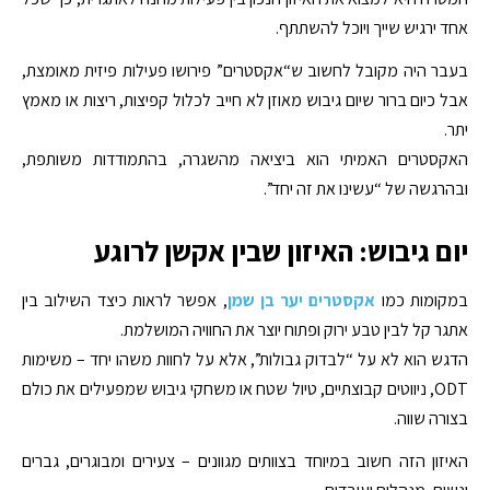
אחד ירגיש שייך ויוכל להשתתף.
בעבר היה מקובל לחשוב ש“אקסטרים” פירושו פעילות פיזית מאומצת,
אבל כיום ברור שיום גיבוש מאוזן לא חייב לכלול קפיצות, ריצות או מאמץ
יתר.
האקסטרים האמיתי הוא ביציאה מהשגרה, בהתמודדות משותפת,
ובהרגשה של “עשינו את זה יחד”.
יום גיבוש: האיזון שבין אקשן לרוגע
במקומות כמו
אקסטרים יער בן שמן
, אפשר לראות כיצד השילוב בין
אתגר קל לבין טבע ירוק ופתוח יוצר את החוויה המושלמת.
הדגש הוא לא על “לבדוק גבולות”, אלא על לחוות משהו יחד – משימות
ODT, ניווטים קבוצתיים, טיול שטח או משחקי גיבוש שמפעילים את כולם
בצורה שווה.
האיזון הזה חשוב במיוחד בצוותים מגוונים – צעירים ומבוגרים, גברים