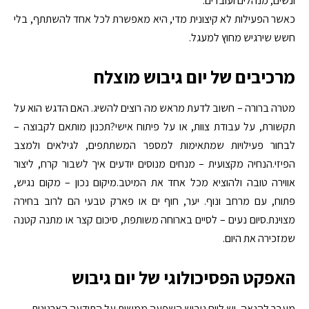
ונשים, מנהלים ועובדים.
כאשר הפעילות לא קיצונית מדי, היא מאפשרת לכל אחד להשתתף, בלי
חשש שירגיש מחוץ למעגל.
מרכיבים של יום גיבוש מוצלח
מטרה ברורה – חשוב לדעת מראש מה רוצים להשיג. האם הדגש הוא על
תקשורת, על עבודת צוות, או על פיתוח אישי?תכנון מותאם לקבוצה –
לבחור פעילויות שמתאימות למספר המשתתפים, לגילאים ולמצב
הפיזי.הנחיה מקצועית – מנחים מנוסים יודעים איך לשבור קרח, ליצור
אווירה טובה ולהוציא מכל אחד את המיטב.מיקום נכון – מקום נגיש,
פתוח, עם מרחב ונוף. יער, חוף ים או פארק טבעי הם לרוב בחירה
מצוינת.סיום נעים – לסיים בארוחה משותפת, סיכום קצר או מתנה קטנה
שמזכירה את היום.
האפקט הפסיכולוגי של יום גיבוש
מעבר להנאה, יש ליום גיבוש השפעה ממשית על התודעה הארגונית.