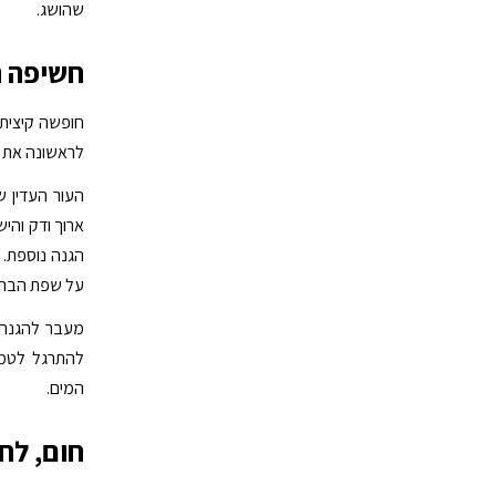
שהושג.
חשיפה ר
חופשה קיצית 
לראשונה את ה
העור העדין ש
ארוך ודק והי
הגנה נוספת. 
על שפת הברי
מעבר להגנה ע
להתרגל לטמפר
המים.
חום, לח