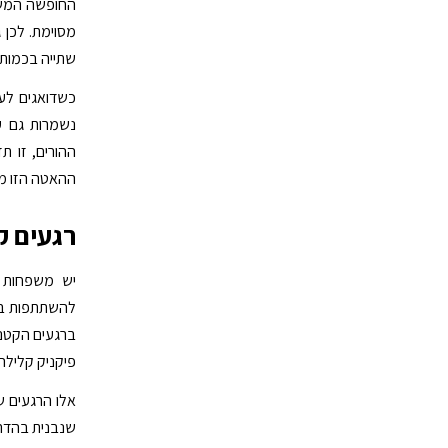
החופשה המשפח
מסוימת. לכן 
שתייה בכמות 
כשדואגים לעש
נשמרות גם ע
ההורים, זו ת
ההאטה הזו מא
רגעים ק
יש משפחות 
להשתתפות בכ
ברגעים הקטני
פיקניק קלילה
אלו הרגעים ש
שנבנית בהדר