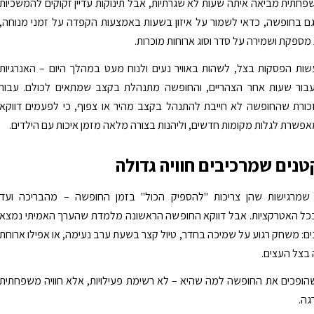
תית מביאה איתה שעות לא שגרתיות, אבל תינוקות עדיין זקוקים להמשכיות
גם בחופשה, כדאי לשמור על איזון בשעות באמצעות הקפדה על זמני מנוחה,
מספקת ושמירה על סדר וסוג ארוחות מוכרות.
ות הפסקות בצל, לשהות באוויר נעים ולנוח מעט במהלך היום – האנרגיות
בור שעות אחר הצהריים, והחופשה מתנהלת בקצב שמתאים לכולם. עבור
זכורת שהחופשה לא חייבת להתנהל בקצב מהיר או צפוף, כי לפעמים דווקא
פשרת לגלות מקומות חדשים, וליהנות בצורה מלאה מזמן איכות עם הילדים.
טנים שמרכיבים חוויה גדולה
שמרגישות שהן צריכות "להספיק הכול" בזמן החופשה – מהבריכה ועד
ל האטרקציות. אבל דווקא החופשה הראשונה מלמדת שהערך האמיתי נמצא
ם: משחק רגוע על שמיכה בחדר, טיול קצר בשעת ערב נעימה, או אפילו ארוחת
 בצל העצים.
הופכים את החופשה למה שהיא – לא רשימת פעילויות, אלא חוויה משפחתית
גה.