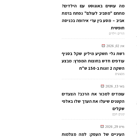
מה עושים באוגוסט עם הילדים?
מתחם "מסביב לעולם" נפתח ברמת
אביב – מסע בין ערי אירופה בכניסה
חופשית
הורים וילדים
אוג 02, 2026
רשת גלי תשקיע מיליון שקל בסניף
עודפים חדש בחוצות המפרץ: מבצע
השקה 2 זוגות ב-150 ש"ח
מבצעים
מאי 13, 2026
עומדים למכור את הרכב? הצעדים
הקטנים שיעלו את הערך שלו באלפי
שקלים
קונים חכם
מרס 29, 2026
העיניים של העסק: למה מצלמות