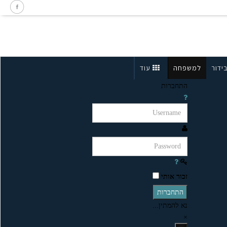
ידור
למשפחה
עוד
התחברות
זכור אותי
התחברות
נא להמתין...
×