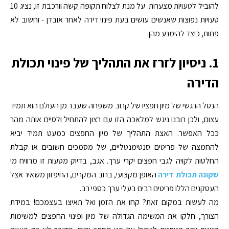
להוביל לטעויות מצערות. על מנת לצלוח תקופה קשה וורכבת זו, נציג 10
טעויות נפוצות שאנשים עושים בעת פינוי דירה לאחר אובדן - וחשוב לא
פחות, כיצד להימנע מהן.
1. ניסיון לזרז את התהליך של פינוי תכולת
הדירה
הנטל הרגשי של מיון חפציו של קרוב משפחה שעבר מן העולם הוא תמיד
עצום, ולכן רובנו ניגש למלאכה הזו עם רצון להתחיל ולסיים אותה מהר
ככל האפשר. האצת התהליך של מיון החפצים כמעט תמיד יביא
להחמצה של פריטים סנטימנטליים, של מסמכים חשובים או קבלת
החלטות לקויה לגבי חפצים יקרי ערך. אגב, בדיוק מטעות זו מרוויח מי
שקונה תכולת דירה
האופן מקצועי, ברוב המקרים, החיפזון משאיר אצל
העסקנים הללו פריטים רבים בעלי ערך כספי רב.
מה לעשות במקום זאת? קחו את הזמן ואל תאיצו בעצמכם! במידת
הצורך, חלקו את המשימה הגדולה של מיון ופינוי החפצים למשימות