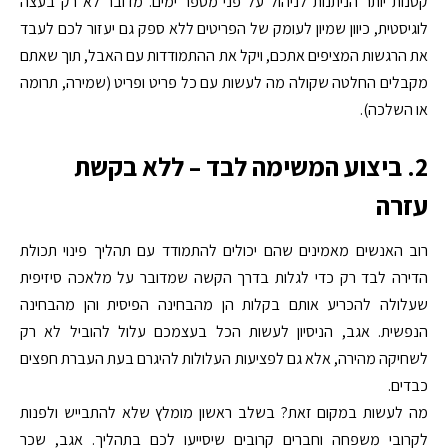
קטנות יותר הניתנות לניהול על פני מספר ימים. מדובר לא רק בעצה
לוגיסטית, כיוון שמיון לעומק של הפריטים ללא ספק גם יעזור לכם לעבד
את הרגשות המציפים אתכם, ויקל את ההתמודדות עם האבל, תוך שאתם
מקבלים החלטה שקולה מה לעשות עם כל פריט ופריט (שמירה, תרומה
או השלכה).
2. ביצוע המשימה לבד – ללא בקשת
עזרה
רוב האנשים מאמינים שהם יכולים להתמודד עם תהליך פינוי תכולת
הדירה לבד רק כדי לגלות בדרך הקשה שמדובר על מלאכה סיזיפית
שעלולה להכריע אותם בקלות הן מהבחינה הפיסית והן מהבחינה
הנפשית. אגב, הניסיון לעשות הכל בעצמכם עלול להוביל לא רק
לשחיקה מהירה, אלא גם לפציעות העלולות להיגרם בעת העברת חפצים
כבדים.
מה לעשות במקום זאת? בשלב ראשון מומלץ שלא להתבייש ולפנות
לקרובי משפחה וחברים קרובים שיסייעו לכם בתהליך. אגב, שכר