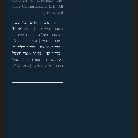
Copyright © 2010-2025 The-
Pulse Communications LTD. All
rights reserved
|
חידות
|
זנזיבר
|
האיים המלדיבים
|
מלונות בישראל
|
Travel site
|
מלונות באילת
|
בניית קישורים
|
מדריך דובאי
|
ערי בירה בעולם
|
מדריך ויטנאם
|
מדריך פיליפינים
|
מדריך יפן
|
סקירת מוצרי חשמל
|
טיול במזרח
|
המזרח הרחוק
|
טיול
במרוקו
|
טיול בתאילנד
|
טיול בהולנד
|