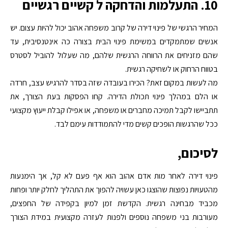
10. התעלמות והדחקה ל קשיים רגשיים
המחיר הרגשי של פינוי דירה של קרוב משפחה אהוב יכול להיות עצום. יש
אנשים שמתמקדים במשימת פינוי הבית בצורה כה אינטנסיבית, עד
שהם מזניחים את הרווחה הרגשית שלהם, מה שעלול להוביל לסטרס
בטווח הרחוק או לשחיקה רגשית.
מה לעשות במקום זאת? הכירו בעובדה שזה בסדר להרגיש עצב, חרדה
או הלם במהלך פינוי תכולת הדירה. קחו הפסקות בעת הצורך, את
תתביישו לקבל תמיכה מחברים או משפחה, או אפילו קבלת ייעוץ מקצועי
ככל שהרגשות הופכים קשים מדי להתמודדות עימם לבד.
לסיכום,
פינוי דירה לאחר מות אדם אהוב הוא אף פעם לא קל, אך הימנעות
מהטעויות נפוצות שהוצגו כאן עשויה להפוך את התהליך לחלק יותר ופחות
מכביד מבחינה רגשית. הקדשת זמן למיון בקפידה של החפצים,
מעורבות בני משפחה נוספים ולפנות לעזרה מקצועית במידת הצורך