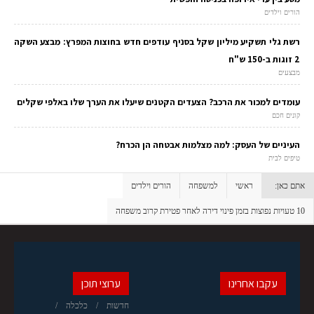
הורים וילדים
רשת גלי תשקיע מיליון שקל בסניף עודפים חדש בחוצות המפרץ: מבצע השקה
2 זוגות ב-150 ש"ח
מבצעים
עומדים למכור את הרכב? הצעדים הקטנים שיעלו את הערך שלו באלפי שקלים
קונים חכם
העיניים של העסק: למה מצלמות אבטחה הן הכרח?
טיפים לבית
אתם כאן:
ראשי
למשפחה
הורים וילדים
10 טעויות נפוצות בזמן פינוי דירה לאחר פטירת קרוב משפחה
עקבו אחרינו
ערוצי תוכן
חדשות
כלכלה