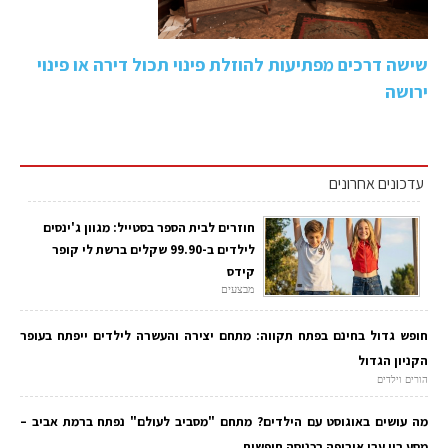
שישה דרכים מפתיעות להוזלת פינוי תכול דירה או פינוי
ירושה
עדכונים אחרונים
חוזרים לבית הספר בסטייל: מגוון ג'ינסים
לילדים ב-99.90 שקלים ברשת לי קופר
קידס
מבצעים
חופש גדול בחינם בפתח תקווה: מתחם יצירה והעשרה לילדים ייפתח בעופר
הקניון הגדול
הורים וילדים
מה עושים באוגוסט עם הילדים? מתחם "מסביב לעולם" נפתח ברמת אביב –
מסע בין ערי אירופה בכניסה חופשית