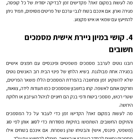
מה לעשות במקום זאת? מקדישים זמן לבדיקה יסודית של כל קופסה,
מגירה וארון. אם אינכם בטוח לגבי ערכם של פריטים מסוימים, תמיד ניתן
להתייעץ עם שמאי או איש מקצוע.
4. קושי במיון ניירת אישית מסמכים
חשובים
רובנו נוטים לערבב מסמכים משפטיים ופיננסיים עם חפצים אישיים
במגירה אחת מבולגנת. בשיא הלחץ של פינוי הבית רוב האנשים נוטים
שלא להשקיע זמן ומחשבה בהפרדת המסמכים הללו משאר הפריטים,
וזורקים אותם לאשפה. קחו בחשבון שמסמכים כמו תעודות לידה, צוואות,
שטרי רכוש, מסמכי ביטוח ודפי בנק הם חיוניים לניהול העיזבון או חלוקת
הירושה.
מה לעשות במקום זאת? הקדישו זמן כדי לעבור על כל המסמכים
והתיקים החשובים. השתמשו בתיקיות מסודרות כדי לסווג אותן לפי סוג
(משפטי, פיננסי, אישי) והבטיחו שהן נשמרות. אם אינכם בטוחים אילו
מסמכים נחוצים להסדר העיזבון או הצוואה, מומלץ להתייעץ עם עו"ד.