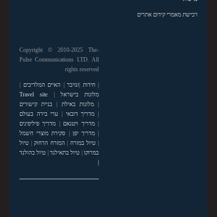
רכישת מאמרי קידום אתרים
Copyright © 2010-2025 The-
Pulse Communications LTD. All
rights reserved
|
חידות
|
זנזיבר
|
האיים המלדיבים
|
מלונות בישראל
|
Travel site
|
מלונות באילת
|
בניית קישורים
|
מדריך דובאי
|
ערי בירה בעולם
|
מדריך ויטנאם
|
מדריך פיליפינים
|
מדריך יפן
|
סקירת מוצרי חשמל
|
טיול במזרח
|
המזרח הרחוק
|
טיול
במרוקו
|
טיול בתאילנד
|
טיול בהולנד
|