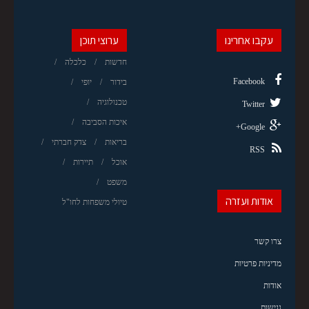
עקבו אחרינו
ערוצי תוכן
חדשות
כלכלה
Facebook
בידור
יופי
טכנולוגיה
Twitter
איכות הסביבה
Google+
בריאות
צדק חברתי
RSS
אוכל
תיירות
משפט
אודות ועזרה
טיולי משפחות לחו"ל
צרו קשר
מדיניות פרטיות
אודות
נגישות