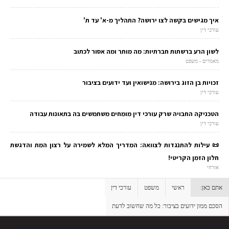
איך מגישים בקשה לצו ירושה? התהליך מ-א' עד ת'
עורכי דין
לשון הרע ברשתות חברתיות: מה מותר ומה אסור לכתוב
מאמרים - משפט
זכויות בן הזוג בירושה: מנישואין ועד ידועים בציבור
עורכי דין
הטכניקה החבויה שרק עורכי דין מומחים משתמשים בה בתאונות עבודה
עורכי דין
📜 עילות להתנגדות לצוואה: המדריך המלא לשמירה על רצון המת והדגשת
חלון הזמן הקריטי!
אזרחי
אתם כאן:
ראשי
משפט
עורכי דין
הסכם ממון ידועים בציבור: כל מה שחשוב לדעת