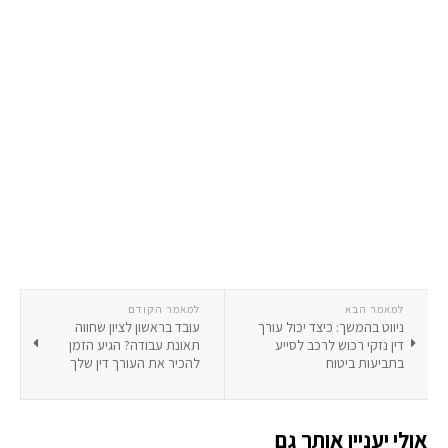
למאמר הבא
למאמר הקודם
ניווט בהמשך: כיצד יכול עורך
עובד בראשון לציון שחווה
דין נזקי רכוש לרכב לסייע
תאונת עבודה? הגיע הזמן
בתביעות ביטוח
להכיר את העורך דין שלך
אולי יעניין אותך גם