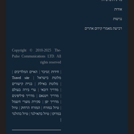
אודות
נגישות
רכישת מאמרי קידום אתרים
Copyright © 2010-2025 The-
Pulse Communications LTD. All
rights reserved
|
חידות
|
זנזיבר
|
האיים המלדיבים
|
מלונות בישראל
|
Travel site
|
מלונות באילת
|
בניית קישורים
|
מדריך דובאי
|
ערי בירה בעולם
|
מדריך ויטנאם
|
מדריך פיליפינים
|
מדריך יפן
|
סקירת מוצרי חשמל
|
טיול במזרח
|
המזרח הרחוק
|
טיול
במרוקו
|
טיול בתאילנד
|
טיול בהולנד
|