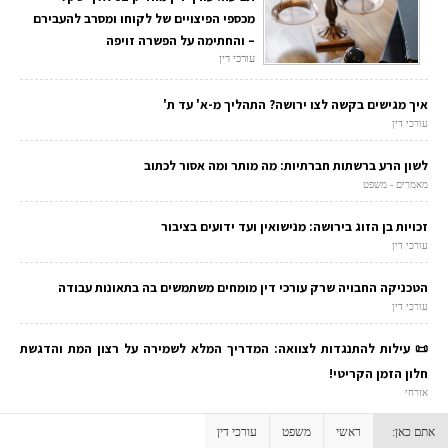
מכספי הפיצויים של לקוחו ומסרב להעבירם
– והחתימה על הפשרה זויפה
עורכי דין
איך מגישים בקשה לצו ירושה? התהליך מ-א' עד ת'
עורכי דין
לשון הרע ברשתות חברתיות: מה מותר ומה אסור לכתוב
מאמרים - משפט
זכויות בן הזוג בירושה: מנישואין ועד ידועים בציבור
עורכי דין
הטכניקה החבויה שרק עורכי דין מומחים משתמשים בה בתאונות עבודה
עורכי דין
📜 עילות להתנגדות לצוואה: המדריך המלא לשמירה על רצון המת והדגשת
חלון הזמן הקריטי!
אזרחי
אתם כאן:
ראשי
משפט
עורכי דין