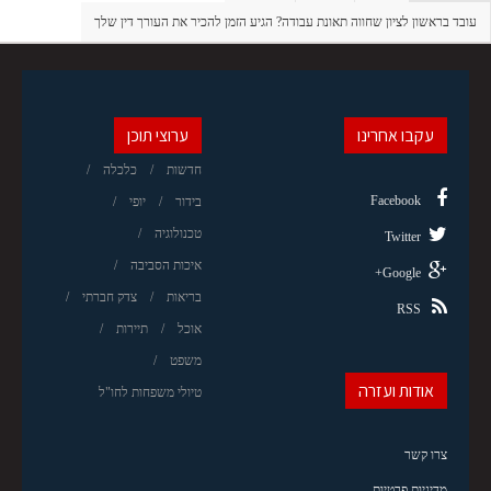
עובד בראשון לציון שחווה תאונת עבודה? הגיע הזמן להכיר את העורך דין שלך
עקבו אחרינו
ערוצי תוכן
חדשות
כלכלה
Facebook
בידור
יופי
טכנולוגיה
Twitter
איכות הסביבה
Google+
בריאות
צדק חברתי
RSS
אוכל
תיירות
משפט
אודות ועזרה
טיולי משפחות לחו"ל
צרו קשר
מדיניות פרטיות