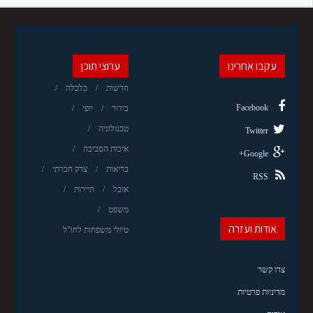
ותעסוקה ב"מתחם האלף ", ראשון לציון
עקבו אחרינו
ערוצי תוכן
חדשות
כלכלה
Facebook
בידור
יופי
טכנולוגיה
Twitter
איכות הסביבה
Google+
בריאות
צדק חברתי
RSS
אוכל
תיירות
משפט
אודות ועזרה
טיולי משפחות לחו"ל
צרו קשר
מדיניות פרטיות