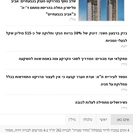
שלב נוסף בפרויקט הענק בגבעתיים: אביב
מליסרון החלה בהריסת מתחם ד'-ה'
ב"אביב בגבעתיים"
נדל"ן
בזק ברבעון השני: זינוק של 38% ברווח הנקי וחלוקה של כ-515 מיליון שקל
לבעלי המניות
השוק
מחקלאי ועד מגורים: המדריך לסוגי הקרקע ומה באמת שווה להשקעה
נדל"ן
הפסד לעיריית ת"א: ועדת הערר קבעה כי אין לעצור פרויקט התחדשות בגלל
מחלוקת על חניה
נדל"ן
כשירושלים מתחילה לעלות לגובה
נדל"ן
אתם כאן:
ראשי
כלכלה
נדל"ן
4 זוכים במכרז לדיור במסלול "מחיר מטרה" לבניית 262 יח"ד ב-4 מגרשים לבנייה רוויה, מסחר