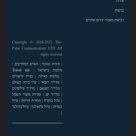
אודות
נגישות
רכישת מאמרי קידום אתרים
Copyright © 2010-2025 The-
Pulse Communications LTD. All
rights reserved
|
חידות
|
זנזיבר
|
האיים המלדיבים
|
מלונות בישראל
|
Travel site
|
מלונות באילת
|
בניית קישורים
|
מדריך דובאי
|
ערי בירה בעולם
|
מדריך ויטנאם
|
מדריך פיליפינים
|
מדריך יפן
|
סקירת מוצרי חשמל
|
טיול במזרח
|
המזרח הרחוק
|
טיול
במרוקו
|
טיול בתאילנד
|
טיול בהולנד
|