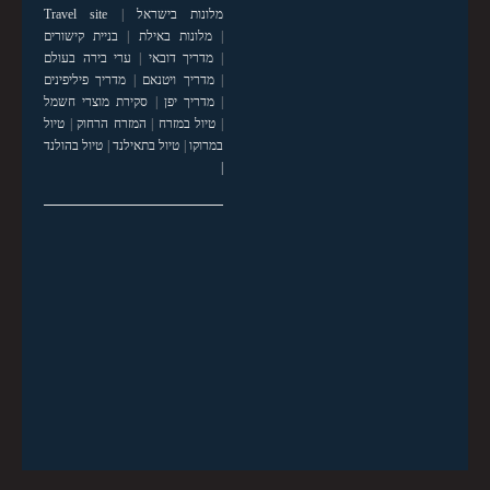
מלונות בישראל
|
Travel site
|
מלונות באילת
|
בניית קישורים
|
מדריך דובאי
|
ערי בירה בעולם
|
מדריך ויטנאם
|
מדריך פיליפינים
|
מדריך יפן
|
סקירת מוצרי חשמל
|
טיול במזרח
|
המזרח הרחוק
|
טיול
במרוקו
|
טיול בתאילנד
|
טיול בהולנד
|