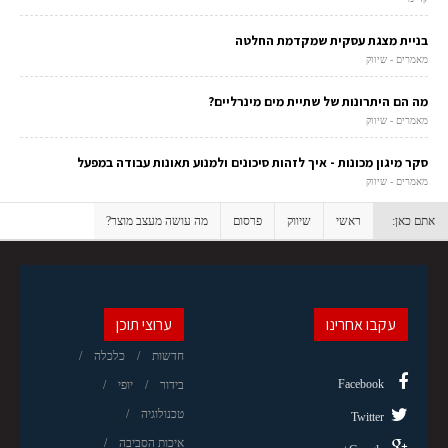
בניית מצגת עסקית שמקדמת החלטה
מאמרים - שיווק
מה הם היתרונות של שתיית מים מינרליים?
מאמרים - שיווק
סקר מיגון מכונות - איך לזהות סיכונים ולמנוע תאונות עבודה במפעל
מאמרים - שיווק
אתם כאן:
ראשי
שיווק
פרסום
מה עושה מעצב מוצר?
עקבו אחרינו
ערוצי תוכן
חדשות
כלכלה
Facebook
בידור
יופי
טכנולוגיה
Twitter
איכות הסביבה