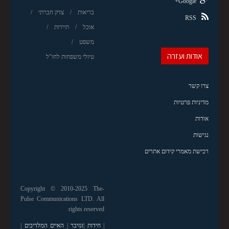
Google+
בריאות
צדק חברתי
RSS
אוכל
תיירות
משפט
אודות ועזרה
טיולי משפחות לחו"ל
צרו קשר
מדיניות פרטיות
אודות
נגישות
רכישת מאמרי קידום אתרים
Copyright © 2010-2025 The-
Pulse Communications LTD. All
rights reserved
|
חידות
|
זנזיבר
|
האיים המלדיבים
|