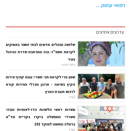
רפואי עמוק…
עדכונים אחרונים
שלושה מנהלים חדשים לבתי הספר באופקים
לקראת תשפ"ז: ככה מתרחבת שדרת הניהול
בעיר
דופק החינוך
שפע פרי לקראת חגי תשרי: עונת קטיף פירות
הקיץ בשיאה - ארגון מגדלי הפירות קורא
לרכוש תוצרת הארץ
בארץ
עשרות ראשי הלשכות הדו-לאומיות ונציגי
משרדי הממשלה ביקרו בקריית מד"א
ברמלה ונחשפו למוקד 101
בארץ