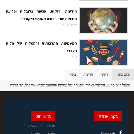
הודעות ירוקות, אכיפה גלובלית ופגיעה
בזכויות יסוד – מבט משפטי ביקורתי
הדופק הפלילי
המשמעות התרבותית והסמלית של הלוח
העברי
דעות
אתם כאן:
ראשי
חדשות
בארץ
מפעל חיים מרגש: הסיפור מאחורי הקמתה של עמותת אחינועם שבראשות איל, רפי ומשה
אדרעי
עקבו אחרינו
ערוצי תוכן
חדשות
כלכלה
Facebook