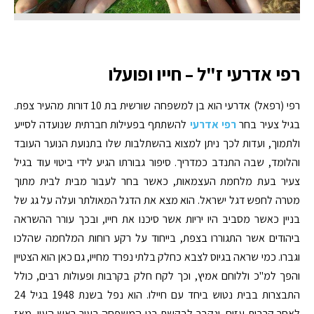
רפי אדרעי ז"ל – חייו ופועלו
רפי (רפאל) אדרעי הוא בן למשפחה שורשית בת 10 דורות מהעיר צפת.
בגיל צעיר בחר
רפי אדרעי
להשתתף בפעילות חברתית שנועדה לסייע
ולתמוך, ועדות לכך ניתן למצוא בהשתלבות שלו בתנועת הנוער העובד
והלומד, שבה התנדב כמדריך. סיפור גבורתו הגיע לידי ביטוי עוד בגיל
צעיר בעת מלחמת העצמאות, כאשר בחר לעבור מבית לבית מתוך
מטרה לחפש דגל ישראל. הוא מצא את הדגל המאולתר ועלה על גג של
בניין כאשר מסביב היו יריות אשר סיכנו את חייו, ובכך עורר ההשראה
ביהודים אשר התגוררו בצפת, בייחוד על רקע רוחות המלחמה שהלכו
וגברו. כמי שראה בגיוס לצבא כחלק בלתי נפרד מחייו, גם כאן הוא הצטיין
והפך למ"כ וללוחם אמיץ, וכך לקח חלק בקרבות ופעולות רבים, כולל
התבצרות בבית נטוש ביחד עם חיילו. הוא נפל בשנת 1948 בגיל 24
לאחר קרבות עזים, ונקבר לבקשת בני המשפחה בעיר ראש העין. מאז