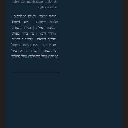
Pulse Communications LTD. All
rights reserved
|
חידות
|
זנזיבר
|
האיים המלדיבים
|
מלונות בישראל
|
Travel site
|
מלונות באילת
|
בניית קישורים
|
מדריך דובאי
|
ערי בירה בעולם
|
מדריך ויטנאם
|
מדריך פיליפינים
|
מדריך יפן
|
סקירת מוצרי חשמל
|
טיול במזרח
|
המזרח הרחוק
|
טיול
במרוקו
|
טיול בתאילנד
|
טיול בהולנד
|