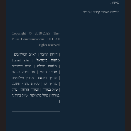
נגישות
רכישת מאמרי קידום אתרים
Copyright © 2010-2025 The-
Pulse Communications LTD. All
rights reserved
|
חידות
|
זנזיבר
|
האיים המלדיבים
|
מלונות בישראל
|
Travel site
|
מלונות באילת
|
בניית קישורים
|
מדריך דובאי
|
ערי בירה בעולם
|
מדריך ויטנאם
|
מדריך פיליפינים
|
מדריך יפן
|
סקירת מוצרי חשמל
|
טיול במזרח
|
המזרח הרחוק
|
טיול
במרוקו
|
טיול בתאילנד
|
טיול בהולנד
|