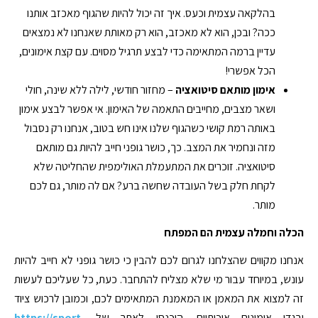
בהלקאה עצמית וכעס. איך זה יכול להיות שהגוף מאכזב אותנו
ככה? ובכן, הוא לא מאכזב, הוא רק מאותת שאנחנו לא נמצאים
עדיין ברמה המתאימה כדי לבצע תרגיל מסוים. עם קצת אימונים,
הכל אפשרי!
אימון מותאם סיטואציה
– מחזור חודשי, לילה ללא שינה, חולי
ושאר מצבים, מחייבים התאמה של האימון. אי אפשר לבצע אימון
באותה רמת קושי כשהגוף שלנו אינו חש בטוב, אנחנו רק נסבול
מזה ונחמיר את המצב. כך, כושר גופני חייב להיות גם מותאם
סיטואציה. זוכרים את המתעמלת האולימפית שהחליטה שלא
לקחת חלק בשל העובדה שחשה ברע? אם לה מותר, גם לכם
מותר.
הכלה וחמלה עצמית הם המפתח
אנחנו מקווים שהצלחנו לגרום לכם להבין כי כושר גופני לא חייב להיות
עונש, במיוחד עבור מי שלא מצליח להתחבר. כעת, כל שעליכם לעשות
זה למצוא את המאמן או המאמנת המתאימים לכם, וכמובן לרכוש ציוד
ובגדי אימונים איכותיים. היכנסו לאתר של
https://sport-