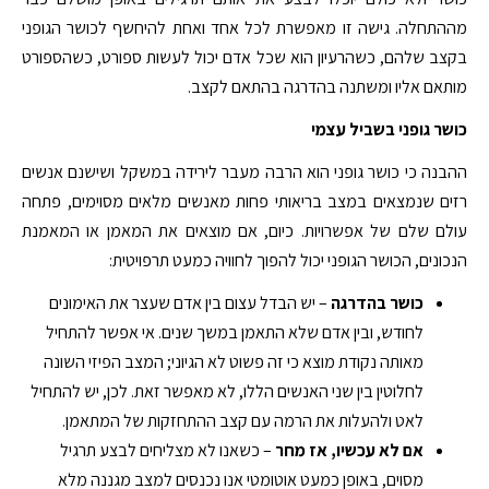
מההתחלה. גישה זו מאפשרת לכל אחד ואחת להיחשף לכושר הגופני
בקצב שלהם, כשהרעיון הוא שכל אדם יכול לעשות ספורט, כשהספורט
מותאם אליו ומשתנה בהדרגה בהתאם לקצב.
כושר גופני בשביל עצמי
ההבנה כי כושר גופני הוא הרבה מעבר לירידה במשקל ושישנם אנשים
רזים שנמצאים במצב בריאותי פחות מאנשים מלאים מסוימים, פתחה
עולם שלם של אפשרויות. כיום, אם מוצאים את המאמן או המאמנת
הנכונים, הכושר הגופני יכול להפוך לחוויה כמעט תרפויטית:
כושר בהדרגה
– יש הבדל עצום בין אדם שעצר את האימונים
לחודש, ובין אדם שלא התאמן במשך שנים. אי אפשר להתחיל
מאותה נקודת מוצא כי זה פשוט לא הגיוני; המצב הפיזי השונה
לחלוטין בין שני האנשים הללו, לא מאפשר זאת. לכן, יש להתחיל
לאט ולהעלות את הרמה עם קצב ההתחזקות של המתאמן.
אם לא עכשיו, אז מחר
– כשאנו לא מצליחים לבצע תרגיל
מסוים, באופן כמעט אוטומטי אנו נכנסים למצב מגננה מלא