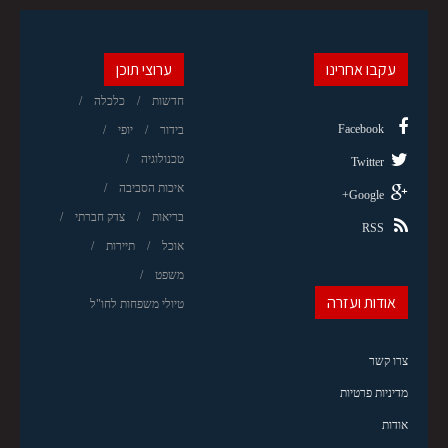
עקבו אחרינו
ערוצי תוכן
חדשות
כלכלה
Facebook
בידור
יופי
טכנולוגיה
Twitter
איכות הסביבה
Google+
בריאות
צדק חברתי
RSS
אוכל
תיירות
משפט
אודות ועזרה
טיולי משפחות לחו"ל
צרו קשר
מדיניות פרטיות
אודות