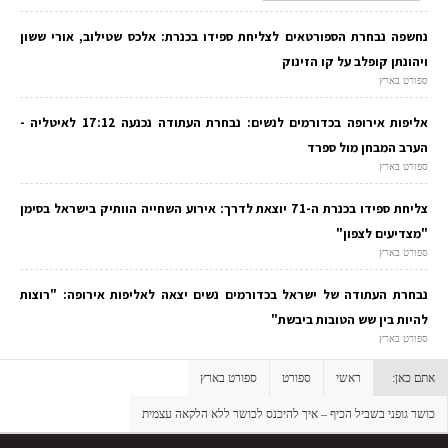
נחשפה נבחרת הספורטאים לצליחת ספידו בכנרת: אלכס שטילוב, אורי ששון
ויהונתן קופלב על קו הזינוק
ספורט בארץ
אליפות אירופה בכדורמים לנשים: נבחרת העתודה נכנעה 17:12 לאיטליה -
הערב המבחן מול ספרד
ספורט בארץ
צליחת ספידו בכנרת ה-71 יוצאת לדרך: אירוע השחייה הוותיק בישראל בסימן
"מצדיעים לצפון"
ספורט בארץ
נבחרת העתודה של ישראל בכדורמים נשים יצאה לאליפות אירופה: "רוצות
להיות בין שש הטובות ביבשת"
ספורט בארץ
אתם כאן:
ראשי
ספורט
ספורט בארץ
כושר גופני בשביל הכיף – איך להיכנס לכושר ללא הלקאה עצמית