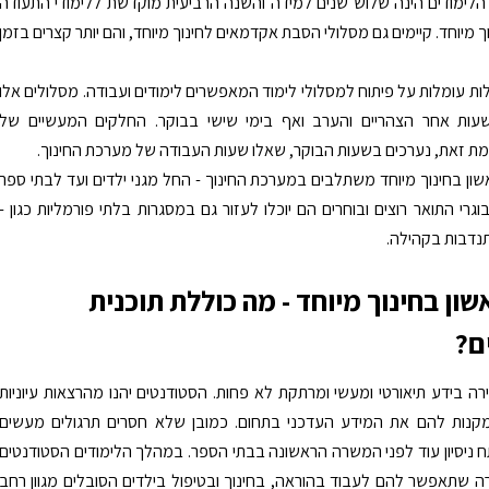
 הלימודים הינה שלוש שנים למידה והשנה הרביעית מוקדשת ללימודי התעודה
 מיוחד. קיימים גם מסלולי הסבת אקדמאים לחינוך מיוחד, והם יותר קצרים בזמן
 עומלות על פיתוח למסלולי לימוד המאפשרים לימודים ועבודה. מסלולים אלו
עות אחר הצהריים והערב ואף בימי שישי בבוקר. החלקים המעשיים של
מת זאת, נערכים בשעות הבוקר, שאלו שעות העבודה של מערכת החינוך.
אשון בחינוך מיוחד משתלבים במערכת החינוך - החל מגני ילדים ועד לבתי ספר
בוגרי התואר רוצים ובוחרים הם יוכלו לעזור גם במסגרות בלתי פורמליות כגון -
נדבות בקהילה.
ון בחינוך מיוחד - מה כוללת תוכנית
ם?
ירה בידע תיאורטי ומעשי ומרתקת לא פחות. הסטודנטים יהנו מהרצאות עיוניות
המקנות להם את המידע העדכני בתחום. כמובן שלא חסרים תרגולים מעשים
 ניסיון עוד לפני המשרה הראשונה בבתי הספר. במהלך הלימודים הסטודנטים
 שתאפשר להם לעבוד בהוראה, בחינוך ובטיפול בילדים הסובלים מגוון רחב