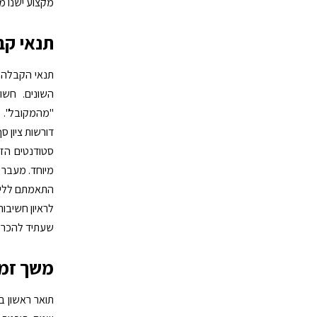
מקצוע ישנו מס
תנאי קב
תנאי הקבלה
השונים. חשו
"מהמקובל". 
דורשות ציון סף ש
סטודנטים הזכ
מיוחד. מעבר ל
התאמתם ללימו
לראיון חשיבות
שעתיד להכריע
משך זמן
תואר ראשון ב