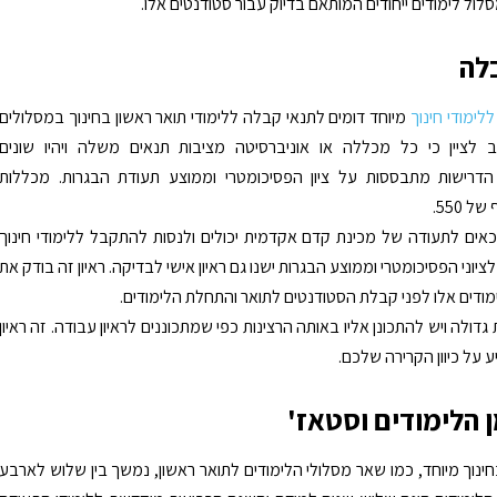
לול לימודים ייחודים המותאם בדיוק עבור סטודנטים אלו.
לה
ללימודי חינוך
מיוחד דומים לתנאי קבלה ללימודי תואר ראשון בחינוך במסלולים
ב לציין כי כל מכללה או אוניברסיטה מציבות תנאים משלה ויהיו שונים
הדרישות מתבססות על ציון הפסיכומטרי וממוצע תעודת הבגרות. מכללות
ל 550.
אים לתעודה של מכינת קדם אקדמית יכולים ולנסות להתקבל ללימודי חינוך
ציוני הפסיכומטרי וממוצע הבגרות ישנו גם ראיון אישי לבדיקה. ראיון זה בודק את
דים אלו לפני קבלת הסטודנטים לתואר והתחלת הלימודים.
 גדולה ויש להתכונן אליו באותה הרצינות כפי שמתכוננים לראיון עבודה. זה ראיון
 על כיוון הקרירה שלכם.
 הלימודים וסטאז'
חינוך מיוחד, כמו שאר מסלולי הלימודים לתואר ראשון, נמשך בין שלוש לארבע