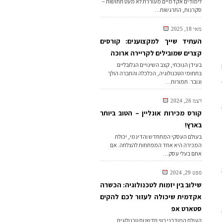
לימודים אקדמיים מעוררת לא מעט תחושות –
סקרנות, התרגשות…
מאי 18, 2025
העתיד שייך למקצוענים: קורסים
קצרים שמובילים לקריירה ארוכה
בעידן הנוכחי, קצב השינויים הגלובליים
בתחומי הטכנולוגיה, הכלכלה והחברה הולך
וגובר. תמורות…
דצמ 26, 2024
קורס מכירות אונליין – הטוב ביותר
בארץ!
בעולם העסקי המתחדש והדינמי, יכולת
המכירה היא אחד המפתחות להצלחה. אם
אתם בעלי עסק…
ספט 29, 2024
שילוב בין יזמות לטכנולוגיה: הכשרה
אקדמית שיכולה לעזור לכם להקים
סטארט אפ
העולם המודרני רווי חדשנות טכנולוגית,