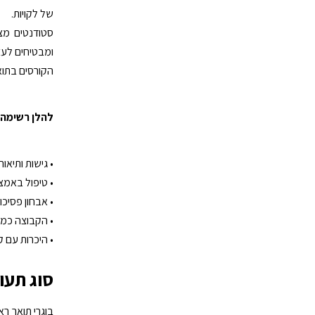
של לקויות.
סטודנטים מצט
ומבטיחים לעצ
הקורסים בתואר
להלן רשימה 
• גישות ותיאו
• טיפול באמצ
• אבחון פסיכולו
• הקבוצה כמ
• היכרות עם ק
סוג תעו
בוגרי תואר ר