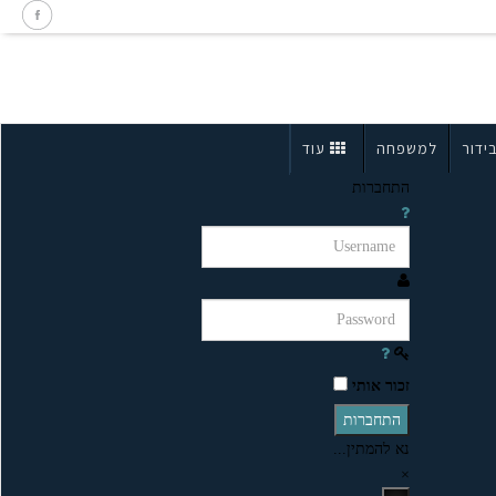
ידור
למשפחה
עוד
התחברות
זכור אותי
התחברות
נא להמתין...
×