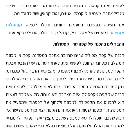
לעומת זאת בקפסולות הקפה תוכלו למצוא מגוון טעמים רחב שאינו
מגביל אתכם. טעמי וניל וקרמל, אגוזים, נטול קפאין, שוקולד וכדומה.
אם חשקה נפשכם בטעמים ייחודים תוכלו למצוא
קפסולות
אספרסו
בטעמים של אקלר וניל, קרמל קרם ברולה, טרפלס קקאו ועוד.
ההבדלים בהכנה של קפה טרי וקפסולות
הכנה של קפה מפולים טריים מחייבת אתכם במטחנת קפה או מכונה
המשלבת מטחנה שתוכל לעשות זאת, לאחר הטחינה יש להעביר אבקת
הקפה למכונת פילטר או למכונת אספרסו מקצועית. הדבר יגזול מכם זמן
לא מבוטל, כמו כן יש לדעת כיצד לטחון נכון את הפולים כדי לא לגרום
נזק למכונת הטחינה. בנוסף הטחינה יוצרת לא מעט לכלוך. לעומת זאת
הכנה של קפה מקפסולה אינה מצריכה ידע מיוחד. כול שעליכם לעשות
הוא להכניס את הקפסולה למכונה וללחוץ על הכפתור שמפעיל את
המכונה. תוך מספר שניות תראו את זרם הקפה יוצא מן המכונה ישר אל
הכוס שלכם. תוכלו להוסיף למכונה שלכם מקציף אשר תפקידו לחמם או
להקציף את החלב ולהתענג על קפוצ'ינו נפלא כפי שאתם שותים אותו