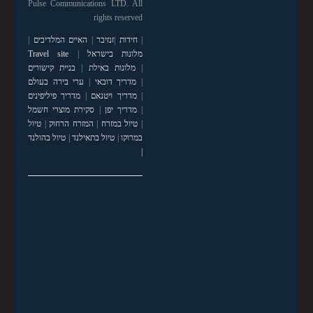
Pulse Communications LTD. All
rights reserved
|
חידות
|
זנזיבר
|
האיים המלדיבים
|
מלונות בישראל
|
Travel site
|
מלונות באילת
|
בניית קישורים
|
מדריך דובאי
|
ערי בירה בעולם
|
מדריך ויטנאם
|
מדריך פיליפינים
|
מדריך יפן
|
סקירת מוצרי חשמל
|
טיול במזרח
|
המזרח הרחוק
|
טיול
במרוקו
|
טיול בתאילנד
|
טיול בהולנד
|