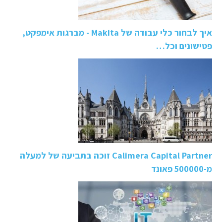
איך לבחור כלי עבודה של Makita - מברגות אימפקט,
פטישונים וכל…
Calimera Capital Partner זוכה בתביעה של למעלה
מ-500000 פאונד