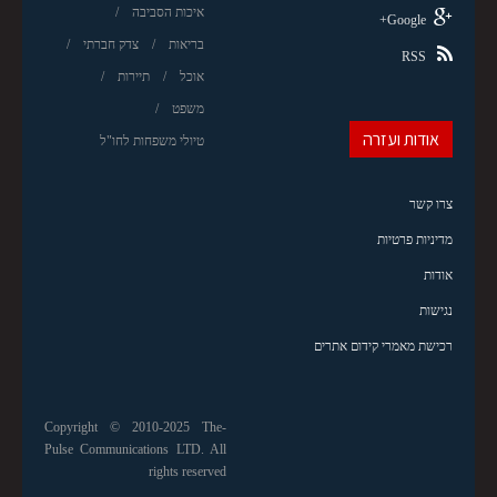
איכות הסביבה
Google+
בריאות
צדק חברתי
RSS
אוכל
תיירות
משפט
אודות ועזרה
טיולי משפחות לחו"ל
צרו קשר
מדיניות פרטיות
אודות
נגישות
רכישת מאמרי קידום אתרים
Copyright © 2010-2025 The-
Pulse Communications LTD. All
rights reserved