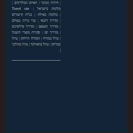
|
חידות
|
זנזיבר
|
האיים המלדיבים
|
מלונות בישראל
|
Travel site
|
מלונות באילת
|
בניית קישורים
|
מדריך דובאי
|
ערי בירה בעולם
|
מדריך ויטנאם
|
מדריך פיליפינים
|
מדריך יפן
|
סקירת מוצרי חשמל
|
טיול במזרח
|
המזרח הרחוק
|
טיול
במרוקו
|
טיול בתאילנד
|
טיול בהולנד
|