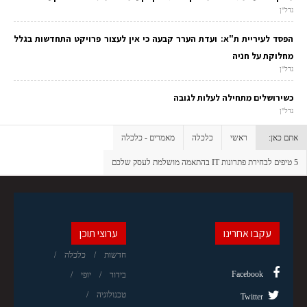
נדל"ן
הפסד לעיריית ת"א: ועדת הערר קבעה כי אין לעצור פרויקט התחדשות בגלל
מחלוקת על חניה
נדל"ן
כשירושלים מתחילה לעלות לגובה
נדל"ן
אתם כאן:
ראשי
כלכלה
מאמרים - כלכלה
5 טיפים לבחירת פתרונות IT בהתאמה מושלמת לעסק שלכם
עקבו אחרינו
ערוצי תוכן
חדשות
כלכלה
Facebook
בידור
יופי
טכנולוגיה
Twitter