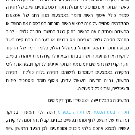
כאשר הנחקר אינו מודע כי מתנהלת חקירת מס בעניינו. שלב של חקירה
סמויה כולל איסוף ראיות וחומר באמצעות מגוון רחב של אמצעים
מתקדמים וסמויים על מנת למצוא ראיות והוכחות המבססות את החשד או
החשדות ומחזקות את הראיות בתיק כנגד החשוד. חקירה גלויה – לרוב
תתנהל חקירה גלויה בעבירות מס טכניות או בעבירות בהם קיים חשד
מבוסס וחקירת המס תתנהל במסלול הגלוי, כלומר זימון של החשוד
לחקירה או הפתעת החשוד בביתו והבאתו לחקירה תחת אזהרה. בשלב
זה, חוקרי רשות המיסים יזמינו את הנחקר או יגיעו לנחקר ויבצעו את הליכי
החקירה באמצעים העומדים לרשותם. חקירה גלויה כוללת : חקירת
החשוד, גביית הודעות ותשאול עדים, איסוף חומר ומסמכים פיזיים
ודיגיטליים, ועוד מכלול פעולות.
החשיבות בקבלת ייעוץ וייצוג מידי עורך דין מיסים
חקירה במס הכנסה
או
חקירה במע"מ
הינה הליך המעורר בנחקר
תחושות של חשש, לחץ ומתח נפשיים כבדים. קבלת ההזמנה לחקירה,
עשויה למצוא אתכם בלתי מוכנים ומופתעים ולכן הצעד הראשון שיש