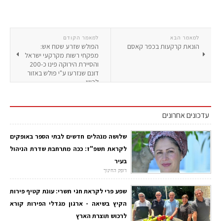
למאמר הבא
למאמר הקודם
הונאת קרקעות בכפר קאסם
הפולש שזרע שטח אש:
מפקחי רשות מקרקעי ישראל
והסיירת הירוקה פינו כ-200
דונם שנזרעו ע"י פולש באזור
לכיש
עדכונים אחרונים
שלושה מנהלים חדשים לבתי הספר באופקים
לקראת תשפ"ז: ככה מתרחבת שדרת הניהול
בעיר
דופק החינוך
שפע פרי לקראת חגי תשרי: עונת קטיף פירות
הקיץ בשיאה - ארגון מגדלי הפירות קורא
לרכוש תוצרת הארץ