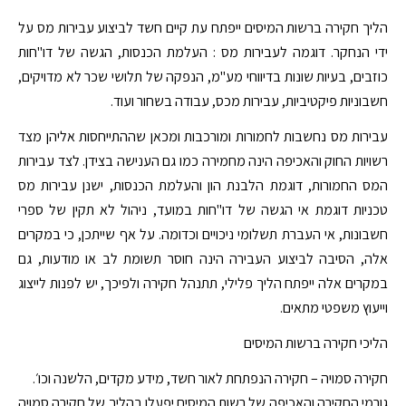
הליך חקירה ברשות המיסים ייפתח עת קיים חשד לביצוע עבירות מס על
ידי הנחקר. דוגמה לעבירות מס : העלמת הכנסות, הגשה של דו"חות
כוזבים, בעיות שונות בדיווחי מע"מ, הנפקה של תלושי שכר לא מדויקים,
חשבוניות פיקטיביות, עבירות מכס, עבודה בשחור ועוד.
עבירות מס נחשבות לחמורות ומורכבות ומכאן שההתייחסות אליהן מצד
רשויות החוק והאכיפה הינה מחמירה כמו גם הענישה בצידן. לצד עבירות
המס החמורות, דוגמת הלבנת הון והעלמת הכנסות, ישנן עבירות מס
טכניות דוגמת אי הגשה של דו"חות במועד, ניהול לא תקין של ספרי
חשבונות, אי העברת תשלומי ניכויים וכדומה. על אף שייתכן, כי במקרים
אלה, הסיבה לביצוע העבירה הינה חוסר תשומת לב או מודעות, גם
במקרים אלה ייפתח הליך פלילי, תתנהל חקירה ולפיכך, יש לפנות לייצוג
וייעוץ משפטי מתאים.
הליכי חקירה ברשות המיסים
חקירה סמויה – חקירה הנפתחת לאור חשד, מידע מקדים, הלשנה וכו׳.
גורמי החקירה והאכיפה של רשות המיסים יפעלו בהליך של חקירה סמויה