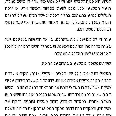
לנקוט הוא פנייה לקבלת ייעוץ וליווי משפטי מידי עורך דין מיסים מנוסה.
הייעוץ המקצועי ימנע מכם לפעול בפזיזות ולמסור מידע או גרסה
העלולים לפגוע בהגנתכם בהליך הפלילי כאשר הנזק שעלול להיגרם
הינו משמעותי, כתם פלילי, ענישה מאחורי סורג ובריח ואף עוגמת נפש
רבה לכם ולמשפחתכם.
עורך דין למיסים ישמע את גרסתכם, יבין את החשיפה בעניינכם וייעץ
בצורה ברורה מהן זכויותיכם המשפטיות במהלך הליכי החקירה, מה נכון
לומר ומתי יש לשמור על זכות השתיקה.
שירותים משפטיים מקצועיים בתחום עבירות מס
הטיפול בתיקי מס כולל שני הליכים – פלילי ואזרחי. תיקים מועברים
להליכי חקירה פלילית מסיבות מגוונות, לדוגמה תיק שעבר ביקורת על ידי
מפקח ואשר עלה בו חשד כי בוצעו עבירות לאחר בחינת הנתונים - הוגשו
דוחות שאינם נכונים (כוזבים) שכן הושמטו הכנסות או נופחו תשומות או
חשדות אחרים. במסלול האזרחי, דוחות מוגשים ועוברים בדיקה של
מפקחים, ובמקרים בהם לדעת מפקח המס יש לתקן את הדוחות ולשלם
מס נוסף, נערך דיון מול הנישום בסופו יוצאת שומה סופית, בין אם