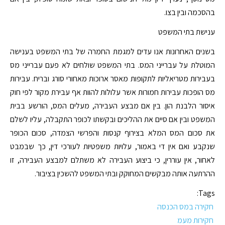
בהסכמה ובין בצו.
ענישת בתי המשפט
בשנים האחרונות אנו עדים למגמת החמרה של בתי המשפט בענישה
המוטלת על עברייני המס. בתי המשפט שולחים לא פעם עברייני מס
בעבירות מטריאליות לתקופות מאסר ארוכות מאחורי סורג ובריח. עבירות
מס הופכות עבירות חמורות אשר עלולות להוות אף עבירת מקור לפי חוק
איסור הלבנת הון. בין אם מבצע העבירה, מעלים המס, הורשע בבית
המשפט ובין אם סיים את ההליכים ובקשתו לכופר התקבלה, עליו לשלם
את סכום המס המלא בצירוף קנסות והפרשי הצמדה, סכום הכופר
שנקבע ואם אין די באמור, עלויות משפטיות לעורכי דין, כך שבמבט
לאחור, אין עוררין, כי ביצוע העבירה לא משתלם למבצע העבירה, זו
ההרתעה אותה מבקשים המחוקק ובתי המשפט להשכין בציבור.
Tags:
חקירה במס הכנסה
חקירות מעמ