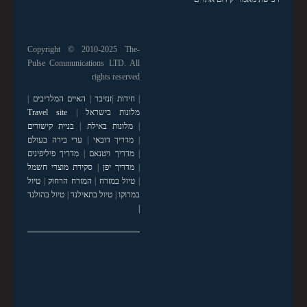
Copyright © 2010-2025 The-
Pulse Communications LTD. All
rights reserved
|
חידות
|
זנזיבר
|
האיים המלדיבים
|
מלונות בישראל
|
Travel site
|
מלונות באילת
|
בניית קישורים
|
מדריך דובאי
|
ערי בירה בעולם
|
מדריך ויטנאם
|
מדריך פיליפינים
|
מדריך יפן
|
סקירת מוצרי חשמל
|
טיול במזרח
|
המזרח הרחוק
|
טיול
במרוקו
|
טיול בתאילנד
|
טיול בהולנד
|