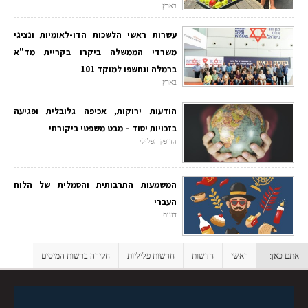
בארץ
עשרות ראשי הלשכות הדו-לאומיות ונציגי
משרדי הממשלה ביקרו בקריית מד"א
ברמלה ונחשפו למוקד 101
בארץ
הודעות ירוקות, אכיפה גלובלית ופגיעה
בזכויות יסוד – מבט משפטי ביקורתי
הדופק הפלילי
המשמעות התרבותית והסמלית של הלוח
העברי
דעות
אתם כאן:
ראשי
חדשות
חדשות פליליות
חקירה ברשות המיסים