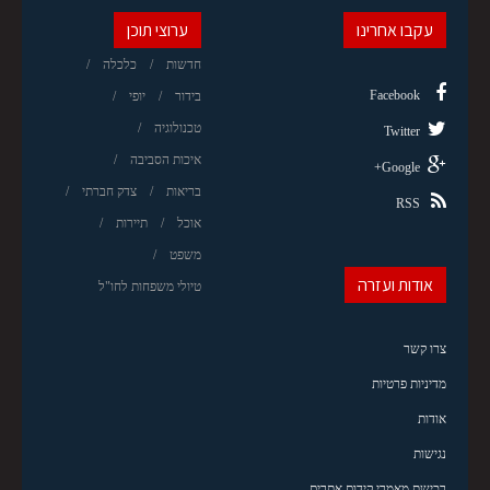
עקבו אחרינו
ערוצי תוכן
חדשות
כלכלה
Facebook
בידור
יופי
טכנולוגיה
Twitter
איכות הסביבה
Google+
בריאות
צדק חברתי
RSS
אוכל
תיירות
משפט
אודות ועזרה
טיולי משפחות לחו"ל
צרו קשר
מדיניות פרטיות
אודות
נגישות
רכישת מאמרי קידום אתרים