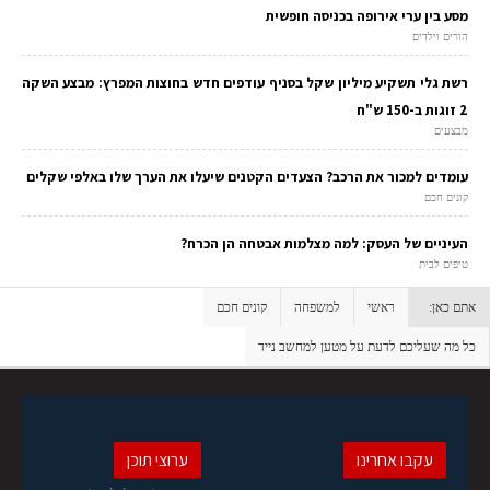
מסע בין ערי אירופה בכניסה חופשית
הורים וילדים
רשת גלי תשקיע מיליון שקל בסניף עודפים חדש בחוצות המפרץ: מבצע השקה
2 זוגות ב-150 ש"ח
מבצעים
עומדים למכור את הרכב? הצעדים הקטנים שיעלו את הערך שלו באלפי שקלים
קונים חכם
העיניים של העסק: למה מצלמות אבטחה הן הכרח?
טיפים לבית
אתם כאן:
ראשי
למשפחה
קונים חכם
כל מה שעליכם לדעת על מטען למחשב נייד
עקבו אחרינו
ערוצי תוכן