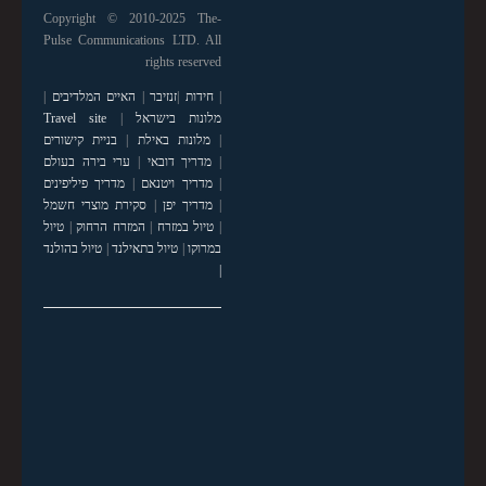
Copyright © 2010-2025 The-
Pulse Communications LTD. All
rights reserved
|
חידות
|
זנזיבר
|
האיים המלדיבים
|
מלונות בישראל
|
Travel site
|
מלונות באילת
|
בניית קישורים
|
מדריך דובאי
|
ערי בירה בעולם
|
מדריך ויטנאם
|
מדריך פיליפינים
|
מדריך יפן
|
סקירת מוצרי חשמל
|
טיול במזרח
|
המזרח הרחוק
|
טיול
במרוקו
|
טיול בתאילנד
|
טיול בהולנד
|