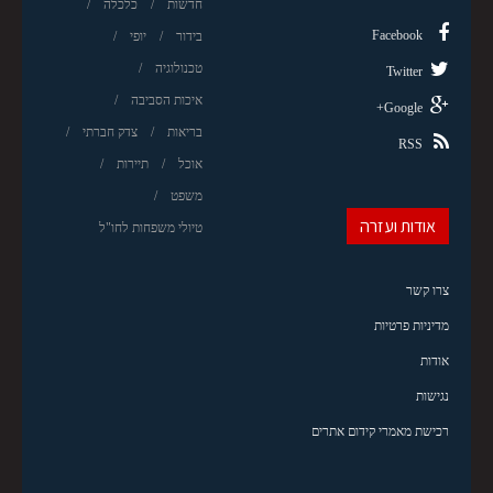
חדשות
כלכלה
Facebook
בידור
יופי
טכנולוגיה
Twitter
איכות הסביבה
Google+
בריאות
צדק חברתי
RSS
אוכל
תיירות
משפט
אודות ועזרה
טיולי משפחות לחו"ל
צרו קשר
מדיניות פרטיות
אודות
נגישות
רכישת מאמרי קידום אתרים