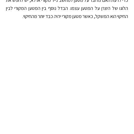
כדי לדעת האם מדובר על מטען למחשב נייד מקורי או לא, יש לחפש את
הלוגו של היצרן על המטען עצמו. הבדל נוסף בין המטען המקורי לבין
החיקוי הוא המשקל, כאשר מטען מקורי יהיה כבד יותר מהחיקוי.