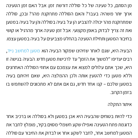
מן הסתם, כל טעינה של כל סוללה דורשת זמן. אבל האם זמן הטעינה
ארוך יותר משהיה בעבר? והאם הסוללה מתרוקנת מהר? ובכן, סוללה
שמתרוקנת מהר יכולה להצביע הן על בעיה בסוללה והן על בעיה במטען
ואת זה צריך לבדוק באופן מקצועי. אבל זמן טעינה ארוך מהרגיל או קושי
בחיבור המטען ותחילת הטעינה בהחלט מצביעים על בעיה במטען עצמו.
הבעיה היא, שגם לאחר שזיהינו שמקור הבעיה הוא
מטען למחשב נייד
,
רבים יעדיפו "למשוך את הזמן" עד לרכישת מטען חדש. הבעיה בגישה זו
היא, שכך אתם עלולים למצוא את עצמכם עם אחוזי הסוללה האחרונים
וללא מטען כדי להטעין אותה ולכן ההמלצה היא, שאם זיהיתם בעיה
במטען שלכם – קנו אחד חדש, גם אם אתם לא מתכוונים להשתמש בו
בזמן הקרוב.
איתור התקלה
כדי להיות בטוחים שהבעיה היא אכן במטען ולא בסוללה או ברכיב אחר
כדוגמת פתח הטעינה ואפילו שקע חשמלי מסוים בקיר, מומלץ לחבר את
המטען למחשב אחר, לחבר לשקע אחר או לבדוק את החיבור עם סוללה