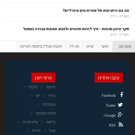
מה הם היתרונות של שתיית מים מינרליים?
מאמרים - שיווק
סקר מיגון מכונות - איך לזהות סיכונים ולמנוע תאונות עבודה במפעל
מאמרים - שיווק
אתם כאן:
ראשי
שיווק
און ליין
הזמנות אונליין בתקופת הקורונה
עקבו אחרינו
ערוצי תוכן
חדשות
כלכלה
Facebook
בידור
יופי
טכנולוגיה
Twitter
איכות הסביבה
Google+
בריאות
צדק חברתי
RSS
אוכל
תיירות