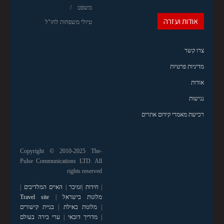
משפט
אודות ועזרה
טיולי משפחות לחו"ל
צרו קשר
מדיניות פרטיות
אודות
נגישות
רכישת מאמרי קידום אתרים
Copyright © 2010-2025 The-
Pulse Communications LTD. All
rights reserved
|
חידות
|
זנזיבר
|
האיים המלדיבים
|
מלונות בישראל
|
Travel site
|
מלונות באילת
|
בניית קישורים
|
מדריך דובאי
|
ערי בירה בעולם