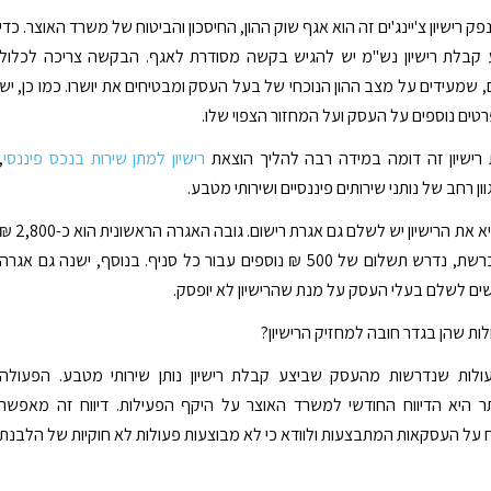
ק רישיון צ'יינג'ים זה הוא אגף שוק ההון, החיסכון והביטוח של משרד האוצר. כדי
ע קבלת רישיון נש"מ יש להגיש בקשה מסודרת לאגף. הבקשה צריכה לכלול
 שמעידים על מצב ההון הנוכחי של בעל העסק ומבטיחים את יושרו. כמו כן, יש
רטים נוספים על העסק ועל המחזור הצפוי שלו.
רישיון זה דומה במידה רבה להליך הוצאת
רישיון למתן שירות בנכס פיננסי
,
ן רחב של נותני שירותים פיננסיים ושירותי מטבע.
על מנת להוציא את הרישיון יש לשלם גם אגרת רישום. גובה האגרה הראשונית הוא כ-00
. אם מדובר ברשת, נדרש תשלום של 500 ₪ נוספים עבור כל סניף. בנוסף, ישנה גם אגרה
ם לשלם בעלי העסק על מנת שהרישיון לא יופסק.
לות שהן בגדר חובה למחזיק הרישיון?
ולות שנדרשות מהעסק שביצע קבלת רישיון נותן שירותי מטבע. הפעולה
ר היא הדיווח החודשי למשרד האוצר על היקף הפעילות. דיווח זה מאפשר
על העסקאות המתבצעות ולוודא כי לא מבוצעות פעולות לא חוקיות של הלבנת