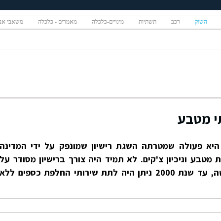
השוק
רכב
תשתיות
מינויים-כלכלה
מאמרים - כלכלה
משאבי אנ
תי מטבע
 היא פעולה שמטרתה השגת רישיון שמונפק על ידי המדינה
טבע וניכיון צ'קים. לא תמיד היה צורך ברישיון מסודר על
מנת לעסוק בתחומים אלה. למעשה, עד שנת 2000 ניתן היה לתת שירותי החלפת כספים ללא