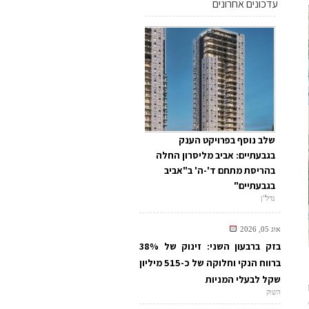
עדכונים אחרונים
שלב נוסף בפרויקט הענק
בגבעתיים: אביב מליסרון החלה
בהריסת מתחם ד'-ה' ב"אביב
בגבעתיים"
נדל"ן
אוג 05, 2026
בזק ברבעון השני: זינוק של 38%
ברווח הנקי וחלוקה של כ-515 מיליון
שקל לבעלי המניות
השוק