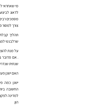
מי שאחראי לנפ
לדאוג לביצו
מסמכים רבים,
צורך למסור פ
תהליך קבלת 
שרלבנטי למגוו
שנתית שנדרשי
האם ישנן פעו
ישנן כמה פע
החשובה ביות
למדינה לפקח 
הון.