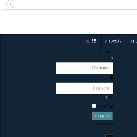
ידור
למשפחה
עוד
התחברות
זכור אותי
התחברות
נא להמתין...
×