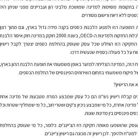
בתקופות מסוימות למדינה שמושכת מלביני הון ועבריינים מפני שניתן היה
פים ללא דיווח ורישום מסודרים.
 התופעה הזו ולמנוע הלבנות כספים בקנה מידה גדול בארץ, וגם מתוך רצון
להתקרב לכלכלות החזקות ולמדינות ה-OECD, בשנת 2000 חוקק במדינה חוק איסור הלבנת
 החקיקה הזו הוחלט שכל עסק שעוסק בהחלפת כספים יצטרך לקבל רישיון
וח על כל פעולה כספית שנעשית דרכו.
 הזה, המדינה הצליחה למזער באופן משמעותי את תופעת הלבנת ההון בארץ,
של פיקוח משמעותי בתחום השירותים הפיננסיים של החלפת הכספים.
א את הרישיון?
ים קבלת רישיון נש"מ הם כל עסק שמבצע המרת מטבעות של מדינה אחת
דינה אחרת, כל מי שמבצע ניכיון צ'קים ושטרי חוב, כל מי שמחליף שטרות וכל
ים פיננסיים בין מדינות שונות.
סק שהושפעו מאותה חקיקה היו הצ'יינג'ים. כלומר, כל מי שעוסק בהחלפת
"ח ולהיפך. לכן רישיון זה מכונה גם רישיון צ'יינג'ים.