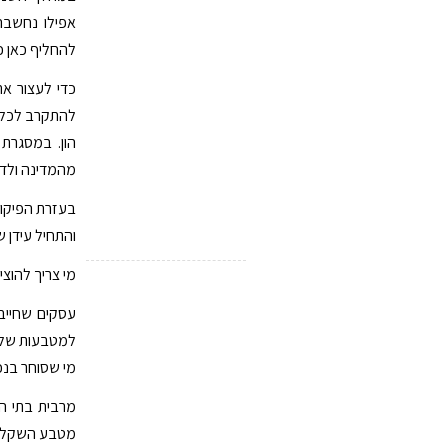
אפילו נחשבה 
להחליף כאן כס
כדי לעצור את
הון. במסגרת
מהמדינה ולדו
בעזרת הפיקוח
והתחיל עידן 
מי צריך להוצי
עסקים שחייב
למטבעות של מ
מי שסוחר בנכס
מרבית בתי הע
מטבע השקל למט