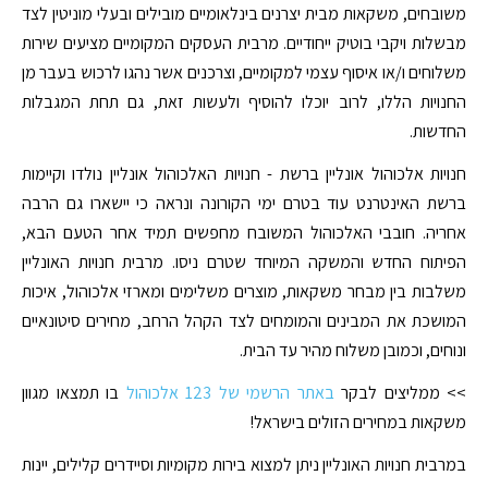
משובחים, משקאות מבית יצרנים בינלאומיים מובילים ובעלי מוניטין לצד
מבשלות ויקבי בוטיק ייחודיים. מרבית העסקים המקומיים מציעים שירות
משלוחים ו/או איסוף עצמי למקומיים, וצרכנים אשר נהגו לרכוש בעבר מן
החנויות הללו, לרוב יוכלו להוסיף ולעשות זאת, גם תחת המגבלות
החדשות.
חנויות אלכוהול אונליין ברשת - חנויות האלכוהול אונליין נולדו וקיימות
ברשת האינטרנט עוד בטרם ימי הקורונה ונראה כי יישארו גם הרבה
אחריה. חובבי האלכוהול המשובח מחפשים תמיד אחר הטעם הבא,
הפיתוח החדש והמשקה המיוחד שטרם ניסו. מרבית חנויות האונליין
משלבות בין מבחר משקאות, מוצרים משלימים ומארזי אלכוהול, איכות
המושכת את המבינים והמומחים לצד הקהל הרחב, מחירים סיטונאיים
ונוחים, וכמובן משלוח מהיר עד הבית.
>> ממליצים לבקר
באתר הרשמי של 123 אלכוהול
בו תמצאו מגוון
משקאות במחירים הזולים בישראל!
במרבית חנויות האונליין ניתן למצוא בירות מקומיות וסיידרים קלילים, יינות