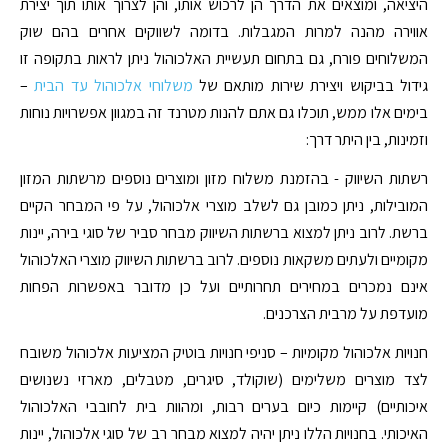
היציאה, ומוצאים את הדרך הן לרכוש אותו, והן לצרוך אותו תוך יצירת
אווירה מהנה למרות המגבלות. בדומה לשווקים אחרים בהם שוק
המשלוחים פורח, גם בתחום תעשיית האלכוהול ניתן לראות בתקופה זו
גידול בביקוש ויצירת שירות מותאם של
משלוחי אלכוהול עד הבית
–
בימים אלו ממש, תוכלו גם אתם להנות מטרנד זה במגוון אפשרויות נוחות
וזמינות, בין היתר דרך:
רשתות השיווק - בהזמנת משלוח מזון ומוצרים נוספים מרשתות המזון
המובילות, ניתן כמובן גם לשלב מוצרי אלכוהול, על פי המבחר הקיים
ברשת. לרוב ניתן למצוא ברשתות השיווק מבחר סביר של סוגי בירה, יינות
מקומיים ולעתים משקאות נוספים. לרוב ברשתות השיווק מוצרי האלכוהול
אינם נמכרים במחירים תחרותיים ועל כן מדובר באפשרות הפחות
מועדפת על מרבית הצרכנים.
חנויות אלכוהול מקומיות – סניפי חנויות בוטיק המציעות אלכוהול משובח
לצד מוצרים משלימים (שוקולד, סיגרים, מטבלים, מארזי נשנושים
איכותיים) קיימות כיום בערים רבות, ומהוות בית לחובבי האלכוהול
האיכותי. בחנויות הללו ניתן יהיה למצוא מבחר רב של סוגי אלכוהול, יינות