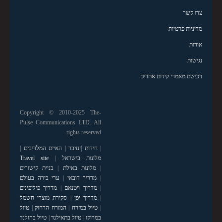
צרו קשר
מדיניות פרטיות
אודות
נגישות
רכישת מאמרי קידום אתרים
Copyright © 2010-2025 The-
Pulse Communications LTD. All
rights reserved
|
חידות
|
זנזיבר
|
האיים המלדיבים
|
מלונות בישראל
|
Travel site
|
מלונות באילת
|
בניית קישורים
|
מדריך דובאי
|
ערי בירה בעולם
|
מדריך ויטנאם
|
מדריך פיליפינים
|
מדריך יפן
|
סקירת מוצרי חשמל
|
טיול במזרח
|
המזרח הרחוק
|
טיול
במרוקו
|
טיול בתאילנד
|
טיול בהולנד