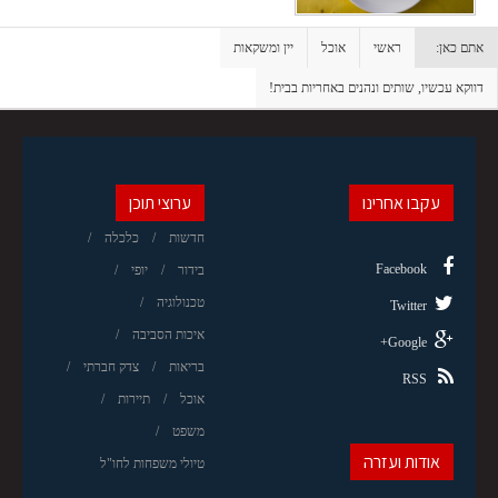
אתם כאן:
ראשי
אוכל
יין ומשקאות
דווקא עכשיו, שותים ונהנים באחריות בבית!
עקבו אחרינו
ערוצי תוכן
חדשות
כלכלה
Facebook
בידור
יופי
טכנולוגיה
Twitter
איכות הסביבה
Google+
בריאות
צדק חברתי
RSS
אוכל
תיירות
משפט
אודות ועזרה
טיולי משפחות לחו"ל