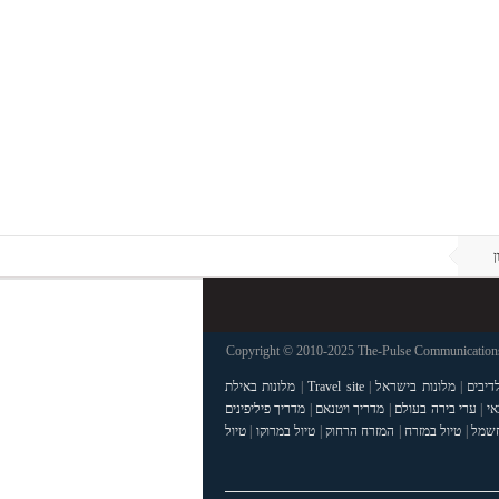
ן
Copyright © 2010-2025 The-Pulse Communications 
דיבים
|
מלונות בישראל
|
Travel site
|
מלונות באילת
אי
|
ערי בירה בעולם
|
מדריך ויטנאם
|
מדריך פיליפינים
חשמל
|
טיול במזרח
|
המזרח הרחוק
|
טיול במרוקו
|
טיול