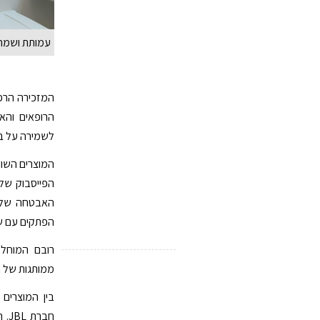
עמותת ושמחת
המזכירה הרפ
הרופאים והא
לשמירה על בר
המוצרים השוו
הפייסבוק של
האבטחה של ע
הפתקים עם ש
רובם המוחלט
ממותגות של ה
בין המוצרים 
חב