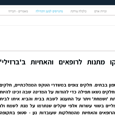
זכויות אדם
כלכלה צודקת
מתגייסים למען הקהילה
מאמרים - חברתי
 מתנות לרופאים והאחיות ב'ברזילי'
פון בבתים. חלקים צופים במשדרי הטקס הממלכתיים, חלקים
לקים נשאו תפילה כדי להודות על המדינה שבה זכינו להיות
ר עמותת 'ושמחת' ויתר על התענוג לשבת בבית והביא איתו לבית
מליים בשווי עשרות אלפי שקלים שנתרמו על מנת לשמח ולו
רופאים והאחיות מהמחלקות שעובדות נון - סטופ בתקופה