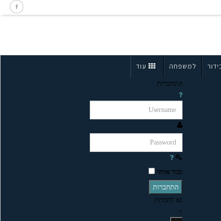
ידור
למשפחה
עוד
התחברות
זכור אותי
התחברות
נא להמתין...
×