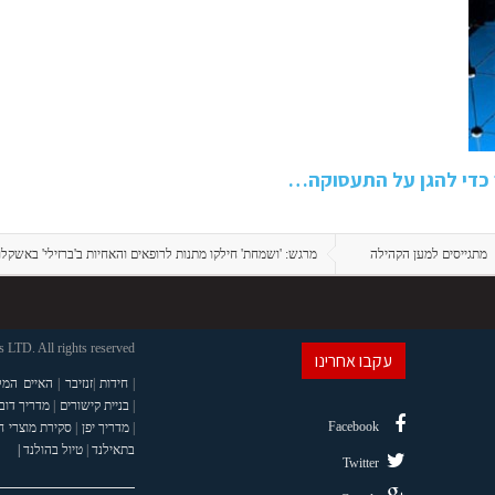
מתגייסים למען הקהילה
מרגש: 'ושמחת' חילקו מתנות לרופאים והאחיות ב'ברזילי' באשקלו
LTD. All rights reserved
עקבו אחרינו
|
חידות
|
זנזיבר
|
האיים המל
|
בניית קישורים
|
מדריך דוב
Facebook
|
מדריך יפן
|
סקירת מוצרי 
בתאילנד
|
טיול בהולנד |
Twitter