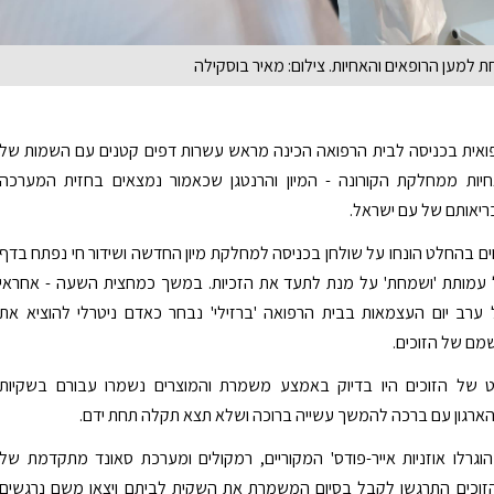
 למען הרופאים והאחיות. צילום: מאיר בוסקילה
ואית בכניסה לבית הרפואה הכינה מראש עשרות דפים קטנים עם השמות של
חיות ממחלקת הקורונה - המיון והרנטגן שכאמור נמצאים בחזית המערכה
יאותם של עם ישראל.
ים בהחלט הונחו על שולחן בכניסה למחלקת מיון החדשה ושידור חי נפתח בדף
 עמותת 'ושמחת' על מנת לתעד את הזכיות. במשך כמחצית השעה - אחראי
רב יום העצמאות בבית הרפואה 'ברזילי' נבחר כאדם ניטרלי להוציא את
מם של הזוכים.
 של הזוכים היו בדיוק באמצע משמרת והמוצרים נשמרו עבורם בשקיות
ארגון עם ברכה להמשך עשייה ברוכה ושלא תצא תקלה תחת ידם.
הוגרלו אוזניות אייר-פודס' המקוריים, רמקולים ומערכת סאונד מתקדמת של
רת JBL. הזוכים התרגשו לקבל בסיום המשמרת את השקית לביתם ויצאו משם נרגשים