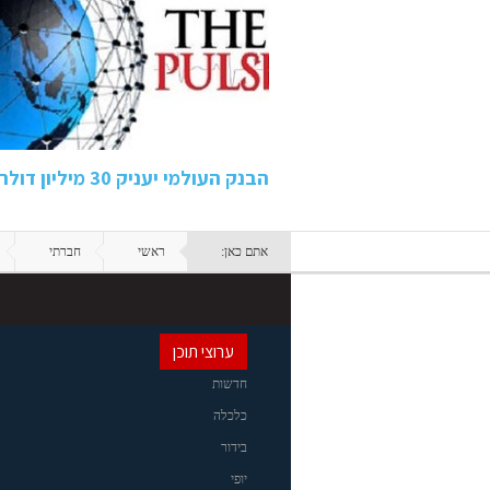
הבנק העולמי יעניק 30 מיליון דולר כדי להגן על התעסוקה…
אתם כאן:
ראשי
חברתי
ערוצי תוכן
חדשות
כלכלה
בידור
יופי