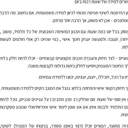
ים למידה של שעות רבות ביום.
ן הזדמנות לשינוי תפיסה מהותי לכיוון למידה משמעותית. אם נחשוב מה הדבר
ומחנכים - אכן לא פשוט, אך הרבה יותר מרתק:
סוק בכל יום כמה שעות עם תכנון המשימה השבועית של כל תלמיד, משוב ,
חה/ תגובה ולמעשה יעניק חינוך אישי , כפי שהיינו רק אולי חולמים לעשות
ות.
עיים - לצד חיזוק והעברת תכנים מקצועיים קבוצתיים - יוכלו להיות חלק בלתי
 החינוכי המעמיק ויסייעו לחלק כיתות גדולות לקבוצות משנה.
על הכל, יתכללו , ייעצו, יעצימו, יכוונו ללמידת עמיתים.
ך חיזוק הקשר אישי והפחתה בלחץ. ננצל את המצב הקיים ללמידה משמעותית.
אין סופי של שעות זום שחלק רב מהן מתבזבז על עניינים טכניים, נוכל להיות
 התלמיד ולבנות איתו אט אט אופן לימוד אישי אינדיווידואלי שנובע מסקרנות
מית.
יהיה מתועד, המורים יוכלו (רצוי באופן מסודר, בניצוחו של המנהל) לשתף,