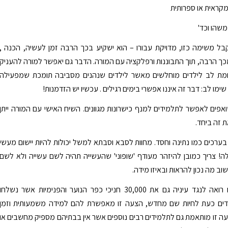
קראית או ספרותית
משהו וכד'
בל משימה כזו, מדויקת עבורו – הוא ישקיע בכך הרבה זמן לעשיה, הכנה ,
כך הרבה, תוך התבוננות ורפלקציה עם המורה. הדבר גם יאפשר למורה להעניק
שומת לב לילדים מוחלשים מאשר לילדים שנהנים מסביבה תומכת שמפעילה
ימו לב: דבר זה איננו אפשרי בימים רגילים . עכשיו יש הזדמנות!
ואפים לאפשר לתלמידים למנף כישרונות מגוונים. השיח האישי עם המורה ייתן
ת זה ביחד.
ערכים כמו נתינה וחסד. מחוות לסבא וסבתא למשל יכולות להיות יישום מעשי
! צריך כמובן להיזהר מעודף 'שופוני' שהעשייה תהיה לשם עשייה ולא לשם
וב מה נכון להראות ובאיזו מידה.
ההצעה שלנו רואה לנגד עיניה גם את 30,000 חניכי כפר הנוער והפנימיות אשר נשלחו
דים כעת לחיות שם מחדש, הצעה זו מאפשרת להם למידה משמעותית וזמן
ה זו מותאמת גם לתלמידים רבים נוספים אשר אין בבתיהם מספיק מחשבים או