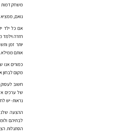
משחק דמות מ
נואם, ממציא 
אם כל ילד יק
חזרה וילמד מ
יותר זמן ות
אותם ממילא. ש
כמורים אנו ש
מקום לבחון א
חשוב לעסוק ב
של ערכים אלה
נראות- יש לחש
לבתיהם ולומ
הסתגלות. הצע