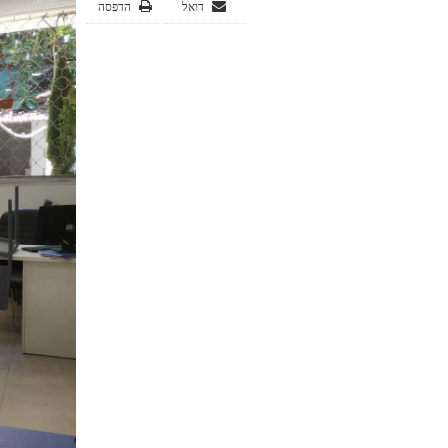
דואל
הדפסה