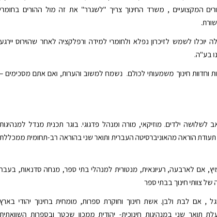
רים המקצועיים , משרד החינוך צריך "לשגרר" את זה מול ההורים בחומרי
ורת.
 יוכלו לשמש לזיכרון נפלא ולחומרי למידה ורפלקציה לאחר שהוירוס יירגע
ו בע"ה.
ות וחדוות חינוך משמעותי לכולם. נשמח למשוב והערות, ואם אתם מסכימים –
ב לשלושה ילדים. מוזיקאי, מורה ומנהל פדגוגי. בוגר תכנית מנדל למנהיגות
 תעודת הוראה מהאוניברסיטה העברית ותואר שני בהוראה רב-תחומית ממכללת
יץ, אם לארבעה, רעיונאית, מנטורית למנהלי בתי ספר, מנחה סדנאות, בעבר
של צוותי חינוך בבתי ספר
ל , אם לבת ולבן. אשת חינוך וחוקרת ספרות, מומחית בחינוך יהודי בארץ
לת תואר שני במנהיגות חינוכית- יהודית ממכון שכטר ובספרות השוואתית