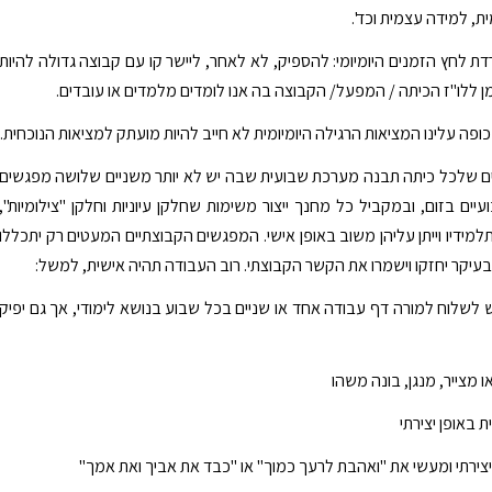
 למידה עצמית וכד'.
ת לחץ הזמנים היומיומי: להספיק, לא לאחר, ליישר קו עם קבוצה גדולה להיות
מן ללו"ז הכיתה / המפעל/ הקבוצה בה אנו לומדים מלמדים או עובדים.
פה עלינו המציאות הרגילה היומיומית לא חייב להיות מועתק למציאות הנוכחית.
ים שלכל כיתה תבנה מערכת שבועית שבה יש לא יותר משניים שלושה מפגשים
יים בזום, ובמקביל כל מחנך ייצור משימות שחלקן עיוניות וחלקן "צילומיות",
למידיו וייתן עליהן משוב באופן אישי. המפגשים הקבוצתיים המעטים רק יתכללו
בעיקר יחזקו וישמרו את הקשר הקבוצתי. רוב העבודה תהיה אישית, למשל:
 לשלוח למורה דף עבודה אחד או שניים בכל שבוע בנושא לימודי, אך גם יפיק
ו מצייר, מנגן, בונה משהו
 באופן יצירתי
צירתי ומעשי את "ואהבת לרעך כמוך" או "כבד את אביך ואת אמך"