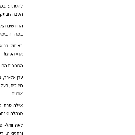
להסתייע במו
הסברה ובתקש
החודשים האלה
במהירה בימינ
באיחולי בריא
אנא הפיצו!
הכותבים הם:
ערן אל-בר, א
חינוכית, בעל
אורנים
איילת סבתי מ
מנהלת ומנחה 
לאה ווהל- סג
ובתפוצות. בע