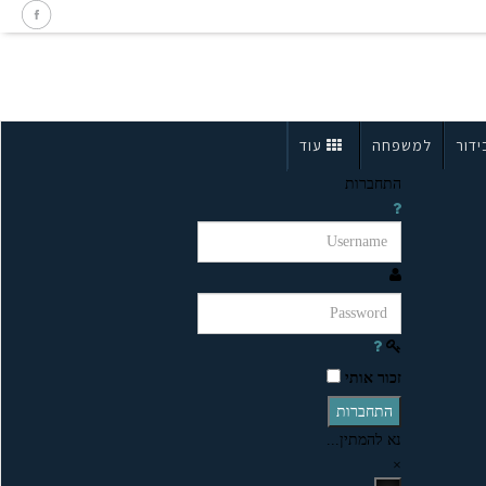
ידור
למשפחה
עוד
התחברות
זכור אותי
התחברות
נא להמתין...
×