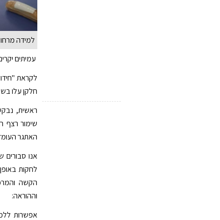
למידה מרחוק
עמיתים יקרים
לקראת "חידוש
חלקן עלו בשי
ראשית, נבקש
שימור רצף הל
האתגר העומד 
אנו סבורים ש
לחקות באופן 
הקשה והמרכב
וההוראה:
אפשרות ללמו