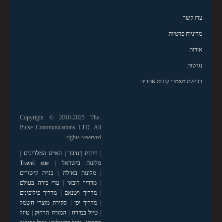
צרו קשר
מדיניות פרטיות
אודות
נגישות
רכישת מאמרי קידום אתרים
Copyright © 2010-2025 The-
Pulse Communications LTD. All
rights reserved
|
חידות
|
זנזיבר
|
האיים המלדיבים
|
מלונות בישראל
|
Travel site
|
מלונות באילת
|
בניית קישורים
|
מדריך דובאי
|
ערי בירה בעולם
|
מדריך ויטנאם
|
מדריך פיליפינים
|
מדריך יפן
|
סקירת מוצרי חשמל
|
טיול במזרח
|
המזרח הרחוק
|
טיול