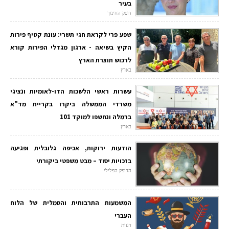
בעיר
דופק החינוך
שפע פרי לקראת חגי תשרי: עונת קטיף פירות
הקיץ בשיאה - ארגון מגדלי הפירות קורא
לרכוש תוצרת הארץ
בארץ
עשרות ראשי הלשכות הדו-לאומיות ונציגי
משרדי הממשלה ביקרו בקריית מד"א
ברמלה ונחשפו למוקד 101
בארץ
הודעות ירוקות, אכיפה גלובלית ופגיעה
בזכויות יסוד – מבט משפטי ביקורתי
הדופק הפלילי
המשמעות התרבותית והסמלית של הלוח
העברי
דעות