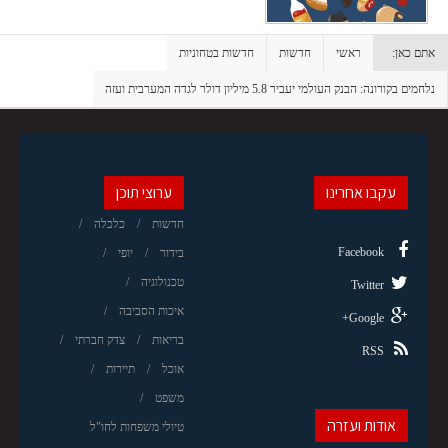
אתם כאן:
ראשי
חדשות
חדשות בטחוניות
נלחמים בקורונה: הבנק העולמי יעביר 5.8 מיליון דולר לגדה המערבית ועזה
עקבו אחרינו
ערוצי תוכן
חדשות
כלכלה
Facebook
בידור
יופי
טכנולוגיה
Twitter
איכות הסביבה
Google+
בריאות
צדק חברתי
RSS
אוכל
תיירות
משפט
אודות ועזרה
טיולי משפחות לחו"ל