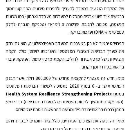
ייושם באמצעות נהלי "מסלול מהיר" שיסייעו לגילוי מוקדם ורישום נאות
של המקרים הנגועים במטרה להעריך ולהפחית סיכונים. הפרויקט יתמוך
ברכישת ציוד חיוני וצרכים מתכלים למערכות מעבדה ואבחון - כמו מכונות
הנשמה, מכונות לתגובת שרשרת פולימראז (טכניקת הגברה לחלק
ספציפי מה- DNA) וערכות בדיקה.
הפרויקט יתמוך לא רק במערכות המעקב האפידמיולוגיות, הוא גם יחזק
את מערך הבריאות הציבורי הפלסטיני והיערכותו לוירוס, כולל הקמה
והצטיידות של מרכזי בידוד לחולים, הקמת מרכזי טיפול והעסקת עובדי
בריאות בטווח הזמן הקרוב.
מימון חדש זה מצטרף להקצאה מחדש של 800,000 דולר, אשר הבנק
העולמי אישר ב- 6 במרץ 2020 כתמיכה למשרד הבריאות הפלסטיני
במסגרת
Health System Resiliency Strengthening Project
(הפרויקט המתמשך לחיזוק העמידות של מערכת הבריאות) כדי לסייע
במתן צרכים בריאותיים דחופים ומניעת התפשטות נוספת של הוירוס.
מימון זה יכסה את הצרכים העיקריים, כולל ציוד וחומרים לבקרת זיהום
ומניעה, אבחוני מעבדה, בידוד וניהול מקרי הדבקה.