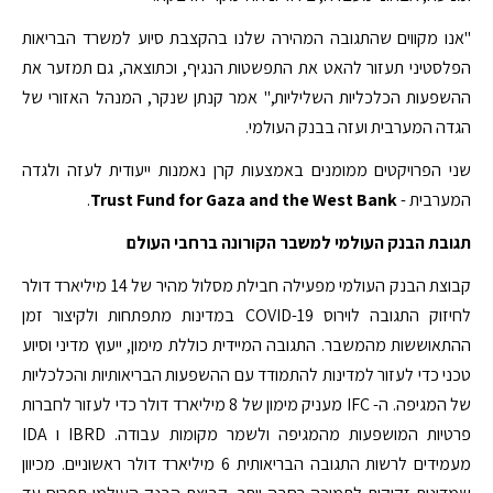
"אנו מקווים שהתגובה המהירה שלנו בהקצבת סיוע למשרד הבריאות
הפלסטיני תעזור להאט את התפשטות הנגיף, וכתוצאה, גם תמזער את
ההשפעות הכלכליות השליליות," אמר קנתן שנקר, המנהל האזורי של
הגדה המערבית ועזה בבנק העולמי.
שני הפרויקטים ממומנים באמצעות קרן נאמנות ייעודית לעזה ולגדה
המערבית -
Trust Fund for Gaza and the West Bank
.
תגובת הבנק העולמי למשבר הקורונה ברחבי העולם
קבוצת הבנק העולמי מפעילה חבילת מסלול מהיר של 14 מיליארד דולר
לחיזוק התגובה לוירוס COVID-19 במדינות מתפתחות ולקיצור זמן
ההתאוששות מהמשבר. התגובה המיידית כוללת מימון, ייעוץ מדיני וסיוע
טכני כדי לעזור למדינות להתמודד עם ההשפעות הבריאותיות והכלכליות
של המגיפה. ה- IFC מעניק מימון של 8 מיליארד דולר כדי לעזור לחברות
פרטיות המושפעות מהמגיפה ולשמר מקומות עבודה. IBRD ו IDA
מעמידים לרשות התגובה הבריאותית 6 מיליארד דולר ראשוניים. מכיוון