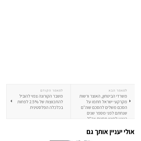
למאמר הבא
למאמר הקודם
משרדי הביטחון, האוצר ורשות
משבר הקורונה צפוי להוביל
מקרקעי ישראל חתמו על
להתכווצות של 2.5% לפחות
הסכם משלים להסכם שוה"ם
בכלכלה הפלסטינית
שנחתם לפני מספר שנים
בנוגע לפינוי מחנות צה"ל
ממרכז הארץ
אולי יעניין אותך גם