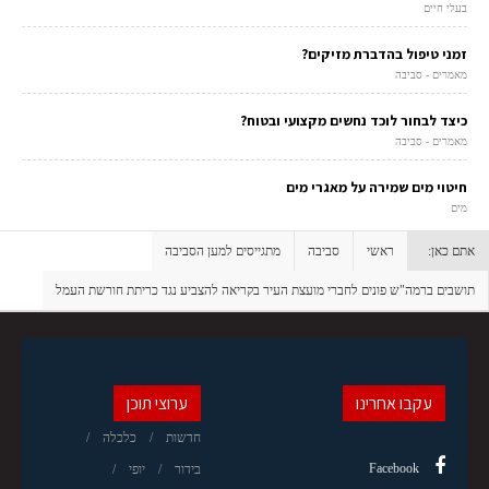
בעלי חיים
זמני טיפול בהדברת מזיקים?
מאמרים - סביבה
כיצד לבחור לוכד נחשים מקצועי ובטוח?
מאמרים - סביבה
חיטוי מים שמירה על מאגרי מים
מים
אתם כאן:
ראשי
סביבה
מתגייסים למען הסביבה
תושבים ברמה"ש פונים לחברי מועצת העיר בקריאה להצביע נגד כריתת חורשת העמל
עקבו אחרינו
ערוצי תוכן
חדשות
כלכלה
Facebook
בידור
יופי