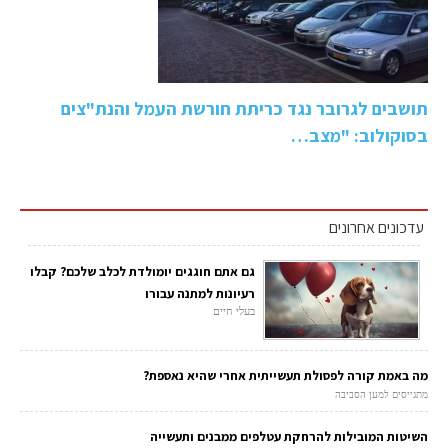
תושבים לגרובר נגד כריתת חורשת העמל והנת"צים
בסוקולוב: "מצב…
עדכונים אחרונים
גם אתם חוגגים יומולדת לכלב שלכם? קבלו
רעיונות למתנה עבורו
בעלי חיים
מה באמת קורה לפסולת תעשייתית אחרי שהיא נאספת?
מתגייסים למען הסביבה
השיטות המובילות להרחקת עטלפים ממבנים ותעשייה