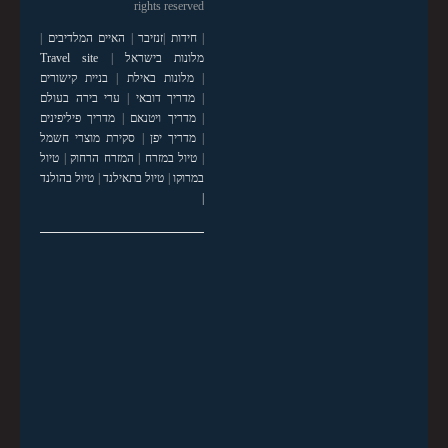
rights reserved
|
חידות
|
זנזיבר
|
האיים המלדיבים
|
מלונות בישראל
|
Travel site
|
מלונות באילת
|
בניית קישורים
|
מדריך דובאי
|
ערי בירה בעולם
|
מדריך ויטנאם
|
מדריך פיליפינים
|
מדריך יפן
|
סקירת מוצרי חשמל
|
טיול במזרח
|
המזרח הרחוק
|
טיול
במרוקו
|
טיול בתאילנד
|
טיול בהולנד
|