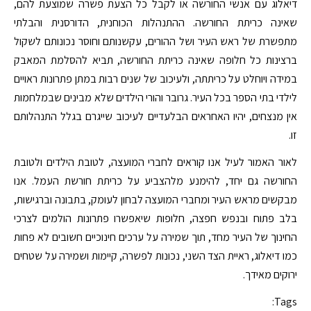
דיאלוג עם אנשי החורשה או לקבל כל הצעת פשרה שמוצעת להם,
שאינה כריתת החורשה. ההתנהלות הכוחנית, הדורסנית והבלתי
מתפשרת של ראש העיר ושל ההורים, עקשנותם וחוסר נכונותם לשקול
ברצינות כל חלופה שאינה כריתת החורשה, תביא להסלמת המאבק
במידה ויוחלט על כריתתה, ולעיכוב של שנים רבות במתן פתרונות ראויים
לילדי בתי הספר בכל העיר. גרובר והורי הילדים שלא מבינים שבמלחמות
אין מנצחים, יהיו האחראים הבלעדיים לעיכוב שייגרם בגלל התנהלותם
זו.
לאור האמור לעיל אנו קוראים לחברי המועצה, לטובת הילדים ולטובת
החורשה גם יחד, להימנע מלהצביע על כריתת חורשת העמל. אנו
מבקשים מראש העיר ומחברי המועצה לבחון לעומק, בתבונה וברגישות,
בלב פתוח ובנפש חפצה, חלופות שיאפשרו פתרונות הולמים לצרכי
החינוך של העיר מחד, תוך שמירה על ערכים חינוכיים חשובים לא פחות
כמו דיאלוג, ראיית הצד השני, נכונות לפשרה, קיימות ושמירה על שטחים
ירוקים מאידך.
Tags: