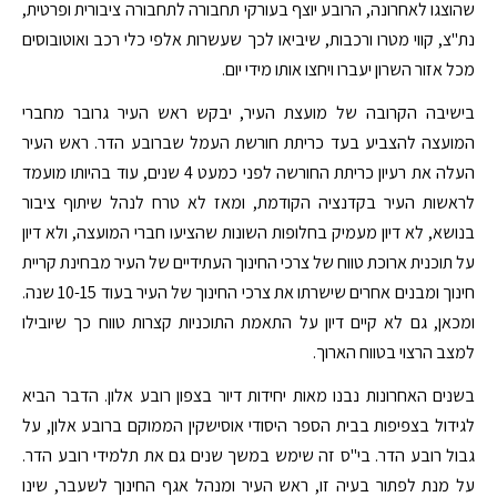
שהוצגו לאחרונה, הרובע יוצף בעורקי תחבורה לתחבורה ציבורית ופרטית,
נת"צ, קווי מטרו ורכבות, שיביאו לכך שעשרות אלפי כלי רכב ואוטובוסים
מכל אזור השרון יעברו ויחצו אותו מידי יום.
בישיבה הקרובה של מועצת העיר, יבקש ראש העיר גרובר מחברי
המועצה להצביע בעד כריתת חורשת העמל שברובע הדר. ראש העיר
העלה את רעיון כריתת החורשה לפני כמעט 4 שנים, עוד בהיותו מועמד
לראשות העיר בקדנציה הקודמת, ומאז לא טרח לנהל שיתוף ציבור
בנושא, לא דיון מעמיק בחלופות השונות שהציעו חברי המועצה, ולא דיון
על תוכנית ארוכת טווח של צרכי החינוך העתידיים של העיר מבחינת קריית
חינוך ומבנים אחרים שישרתו את צרכי החינוך של העיר בעוד 10-15 שנה.
ומכאן, גם לא קיים דיון על התאמת התוכניות קצרות טווח כך שיובילו
למצב הרצוי בטווח הארוך.
בשנים האחרונות נבנו מאות יחידות דיור בצפון רובע אלון. הדבר הביא
לגידול בצפיפות בבית הספר היסודי אוסישקין הממוקם ברובע אלון, על
גבול רובע הדר. בי"ס זה שימש במשך שנים גם את תלמידי רובע הדר.
על מנת לפתור בעיה זו, ראש העיר ומנהל אגף החינוך לשעבר, שינו