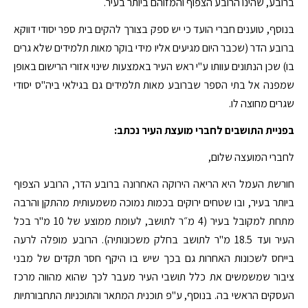
ברובע, שהינו הרובע הצפוף והמזוהם ביותר בעיר.
בנוסף, טוענים חברי הועד כי יש ספק בצורך להקים בית ספר יסודי דווקא
ברובע הדר (שכבר היום מגיעים אליו מידי בוקר מאות תלמידים שלא גרים
בו) שכן הנתונים עוותו ע"י ראש העיר באמצעות שינוי אזורי הרישום באופן
שמפנה אל בתי הספר שברובע מאות תלמידים גם בגילאי ביה"ס יסודי
שגרים מחוצה לו.
בפניית התושבים לחברי מועצת העיר נכתב:
לחברי המועצה שלום,
חורשת העמל היא הריאה הירוקה האחרונה ברובע הדר, הרובע הצפוף
ביותר בעיר, ובו שטחים ירוקים בכמות נמוכה משמעותית מהתקן והרבה
מתחת למקובל בעיר (4 מ״ר לתושב, לעומת ממוצע של 10 מ"ר בכל
העיר ועד 18.5 מ"ר לתושב בחלק משכונותיה). הרובע מופלה לרעה
בייחס לשכונות האחרות גם בכך שיש בו היקף חסר תקדים של מבני
ציבור שמשמשים את כלל תושבי העיר מעבר לכך שהוא מהווה מרכז
העסקים הראשי בה. בנוסף, ע"פ תוכנית המתאר והתוכניות התחבורתיות