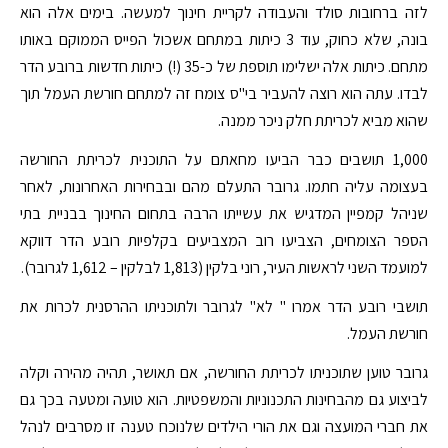
לזה ברחובות סולד והעבודה לקריית חינוך למעשה. בימים אלה הוא
בונה, שלא כחוק, עוד 3 כיתות במתחם אשכול הפייס הממוקם באותו
מתחם. כיתות אלה ישלימו תוספת של כ-35 (!) כיתות חדשות ברובע הדר
לבדו. עתה הוא רוצה להעביר בי"ס צומח זה למתחם חורשת העמל תוך
שהוא מביא לכריתת חלק ניכר ממנה.
1,000 תושבים כבר הביעו מחאתם על התוכנית לכריתת החורשה
בעצומה עליה חתמו. גרובר התעלם מהם ובבחירות האחרונות, לאחר
שניהל קמפיין המדגיש את עשייתו הרבה בתחום החינוך בבניית בתי
הספר הצומחים, הצביעו רוב המצביעים בקלפיות רובע הדר דווקא
למועמד השני לראשות העיר, רוני בלקין (1,813 לבלקין – 1,612 לגרובר).
תושבי רובע הדר אמרו " לא" לגרובר ולתוכניתו ההרסנית לכרות את
חורשת העמל.
גרובר טוען שתוכניתו לכריתת החורשה, אם תאושר, תהיה מהירה וקלה
לביצוע גם מהבחינות התכנוניות והמשפטיות. הוא טועה ומטעה בכך גם
את חברי המועצה וגם את הורי הילדים שלנוכח טענה זו מסרבים לנהל