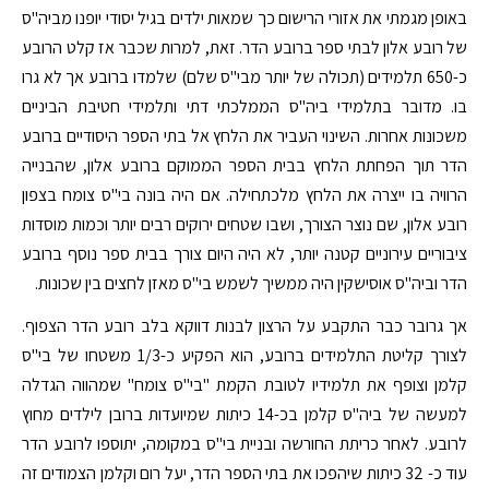
באופן מגמתי את אזורי הרישום כך שמאות ילדים בגיל יסודי יופנו מביה"ס
של רובע אלון לבתי ספר ברובע הדר. זאת, למרות שכבר אז קלט הרובע
כ-650 תלמידים (תכולה של יותר מבי"ס שלם) שלמדו ברובע אך לא גרו
בו. מדובר בתלמידי ביה"ס הממלכתי דתי ותלמידי חטיבת הביניים
משכונות אחרות. השינוי העביר את הלחץ אל בתי הספר היסודיים ברובע
הדר תוך הפחתת הלחץ בבית הספר הממוקם ברובע אלון, שהבנייה
הרוויה בו ייצרה את הלחץ מלכתחילה. אם היה בונה בי"ס צומח בצפון
רובע אלון, שם נוצר הצורך, ושבו שטחים ירוקים רבים יותר וכמות מוסדות
ציבוריים עירוניים קטנה יותר, לא היה היום צורך בבית ספר נוסף ברובע
הדר וביה"ס אוסישקין היה ממשיך לשמש בי"ס מאזן לחצים בין שכונות.
אך גרובר כבר התקבע על הרצון לבנות דווקא בלב רובע הדר הצפוף.
לצורך קליטת התלמידים ברובע, הוא הפקיע כ-1/3 משטחו של בי"ס
קלמן וצופף את תלמידיו לטובת הקמת "בי"ס צומח" שמהווה הגדלה
למעשה של ביה"ס קלמן בכ-14 כיתות שמיועדות ברובן לילדים מחוץ
לרובע. לאחר כריתת החורשה ובניית בי"ס במקומה, יתוספו לרובע הדר
עוד כ- 32 כיתות שיהפכו את בתי הספר הדר, יעל רום וקלמן הצמודים זה