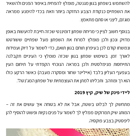
להשתמש בשפתון בגוון מגנטה, מומלץ להפחית באיפור הפנים ולהשאיר
את השפתיים כנקודת הצבע החזקה ביותר וזאת בכדי להימנע ממראה
מוגזם, ליצני או סתם מתאמץ.
בנוסף חשוב לציין כי מריחת שפתון דומיננטי שכזה חייבת להיעשות באופן
מדויק ונכון ולכן מומלץ למרוח את השפתון מעל שפתיים ששורטטו
ונמשחו קודם לכן בעיפרון תוחם בגוון תואם, כדי לשמור על דיוק ועמידות
לאורך זמן. בשימוש שפתון בגוון שכזה מומלץ כי העיניים תקבלנה
התייחסות מנימלסטית ולכן במראה הנוכחי הקפדתי על תיחום העין
בעפעף העליון בלבד (אייליינר שחור ומסקרה מעבה) כאשר הרקע כולו
הוא רך ומוזהב ותכליתו למתן את העוצמתיות של שפתון המג'נטה".
ליידי פינק של שיק, קיץ 2019
מתחשק לך לבלוט בשטח, אבל את לא בטוחה איך עושים את זה –
המותג שיק תמרוקים ממליץ לך לשמור על פנים נקיות ופשוט להוסיף להן
ליפסטיק בצבע פוקסיה.