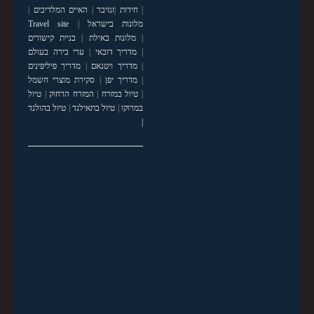
|
חידות
|
זנזיבר
|
האיים המלדיבים
|
מלונות בישראל
|
Travel site
|
מלונות באילת
|
בניית קישורים
|
מדריך דובאי
|
ערי בירה בעולם
|
מדריך ויטנאם
|
מדריך פיליפינים
|
מדריך יפן
|
סקירת מוצרי חשמל
|
טיול במזרח
|
המזרח הרחוק
|
טיול
במרוקו
|
טיול בתאילנד
|
טיול בהולנד
|