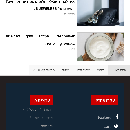
איך לבחור עגילי יהלומים צמודים יוקרתיים?
הטיפים של JB JEWELERS
תכשיטים
Neopower: המרכז שלך לחדשנות
באסתטיקה רפואית
טיפוח
אתם כאן:
ראשי
טיפוח ויופי
טיפוח
מראות קיץ 2019
עקבו אחרינו
ערוצי תוכן
חדשות
כלכלה
Facebook
בידור
יופי
טכנולוגיה
Twitter