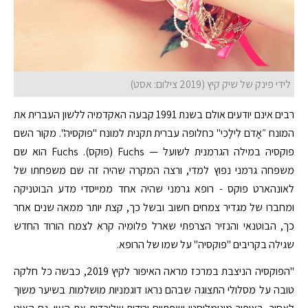
לידי פינק של שיק קיץ (2019 צילום: אסט)
רבים אינם יודעים אולם בשנת 1991 קבעה האקדמיה ללשון העברית את
המונח ״אָדֹם לִילָכִי" כחלופה עברית תקנית למונח "פוקסיה". מקור השם
פוקסיה במילה הגרמנית לשועל — Fuchs (פוּקס). Fuchs הוא שם
משפחה גרמני נפוץ למדי, ורצה המקרה שהיה זה שם משפחתו של
לאונהארט פוקס - רופא גרמני שהיה אחד ממייסדי מדע הבוטניקה
ומחברו של מגדיר צמחים חשוב ובשל כך, קצת יותר ממאה שנים אחר
כך, הבוטנאי והנזיר הצרפתי שארל פלומיה קרא לצמח הורוד החדש
שגילה בקריבים "פוקסיה" על שמו של הרופא.
"הפוקסיה הניצבת במרכז מראה האיפור לקיץ 2019, כבשה כל חלקה
טובה על מסלולי התצוגה שבהם נראו דוגמניות מושלמות בשיער משוך