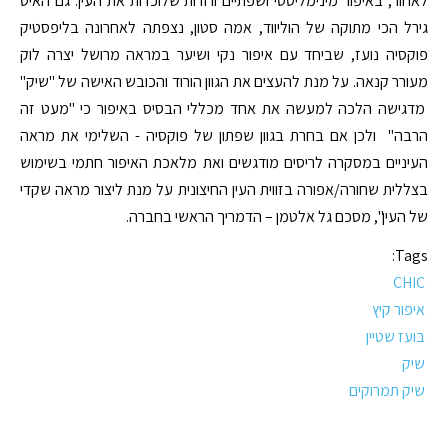
לאחור, באיפור מינימליסטי ושפתיים ורודות שלוכדות את העין. גם האיט
גירל הכי מתוקה של הוליווד, אמה סטון, נצפתה לאחרונה בליפסטיק
פוקסיה נועז, שביחד עם איפור נקי ושיער במראה מרושל יצרה לוק
מעורר קנאה. על מנת להעצים את הגוון הורוד והכובש האישה של "שיק"
מדגישה הלכה למעשה את אחד מכללי הבסיס באיפור כי "מעט זה
הרבה" ולכן אם בחרת בגוון שפתון של פוקסיה - השלימי את מראה
העיניים במסקרה לריסים מודגשים ואת מלאכת האיפור חתמי בשימוש
בצללית שחורה/אפורה בזווית העין החיצונית על מנת ליצור מראה שקדי
של העין", מסכם גל אלטמן – הדמריך הראשי בחברה.
Tags:
CHIC
איפור קיץ
בועז שטיין
שיק
שיק תמרוקים