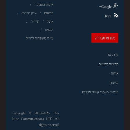
איכות הסביבה
Google+
בריאות
צדק חברתי
RSS
אוכל
תיירות
משפט
אודות ועזרה
טיולי משפחות לחו"ל
צרו קשר
מדיניות פרטיות
אודות
נגישות
רכישת מאמרי קידום אתרים
Copyright © 2010-2025 The-
Pulse Communications LTD. All
rights reserved