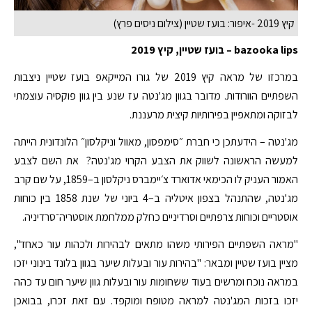
קיץ 2019 -איפור: בועז שטיין (צילום ניסים פרץ)
bazooka lips – בועז שטיין, קיץ 2019
במרכזו של מראה קיץ 2019 של גורו המייקאפ בועז שטיין ניצבות
השפתיים הוורודות. מדובר בגוון מג'נטה עז שנע בין גוון פוקסיה עוצמתי
לבזוקה ומתאפיין בפירותיות קיצית מרעננת.
מג'נטה – הידעתכן כי חברת ״סימפסון, מאוול וניקלסון״ הלונדונית הייתה
למעשה הראשונה לשווק את הצבע הקרוי מג'נטה? את השם לצבע
האמור העניק לו הכימאי אדוארד צ׳יימברס ניקלסון ב–1859, על שם קרב
מג'נטה, שהתנהל בצפון איטליה ב–4 ביוני של שנת 1858 בין כוחות
אוסטריים וכוחות צרפתיים וסרדיניים כחלק ממלחמת אוסטריה־סרדיניה.
"מראה השפתיים הפירותי משהו מתאים לבהירות ולכהות עור כאחד",
מציין בועז שטיין ומבאר: "בהירות עור ובעלות שיער בגוון בלונד בינוני יזכו
במראה נוכח ומרשים בעוד ששחומות עור ובעלות גוון שיער חום עד כהה
יזכו בזכות המג'נטה למראה מטופח ומוקפד. עם זאת זכרו, בבואכן