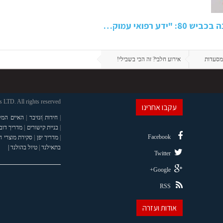
 רפואי עמוק…
מסעדות
אירוע חלבי? זה הכי בשבילי!
LTD. All rights reserved
עקבו אחרינו
|
חידות
|
זנזיבר
|
האיים המל
|
בניית קישורים
|
מדריך דוב
Facebook
|
מדריך יפן
|
סקירת מוצרי 
בתאילנד
|
טיול בהולנד |
Twitter
Google+
RSS
אודות ועזרה