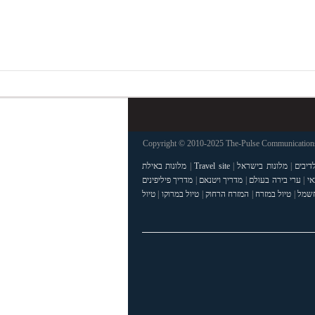
Copyright © 2010-2025 The-Pulse Communications 
דיבים
|
מלונות בישראל
|
Travel site
|
מלונות באילת
אי
|
ערי בירה בעולם
|
מדריך ויטנאם
|
מדריך פיליפינים
חשמל
|
טיול במזרח
|
המזרח הרחוק
|
טיול במרוקו
|
טיול