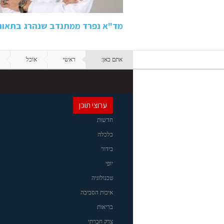
מד"א נפרד ממתנדב שנהרג בתאונה בכביש 80: "ידע
אתם כאן:
ראשי
אוכל
ערוצי תוכן
חדשות
כלכלה
בידור
יופי
טכנולוגיה
איכות הסביבה
בריאות
צדק חברתי