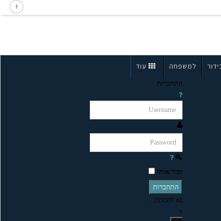
ידור
למשפחה
עוד
התחברות
זכור אותי
התחברות
נא להמתין...
×