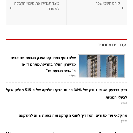
קורס חשבי שכר
כיצד תגדילו את סיכויי הקבלה
למשרה
עדכונים אחרונים
שלב נוסף בפרויקט הענק בגבעתיים: אביב
מליסרון החלה בהריסת מתחם ד'-ה'
ב"אביב בגבעתיים"
נדל"ן
בזק ברבעון השני: זינוק של 38% ברווח הנקי וחלוקה של כ-515 מיליון שקל
לבעלי המניות
השוק
מחקלאי ועד מגורים: המדריך לסוגי הקרקע ומה באמת שווה להשקעה
נדל"ן