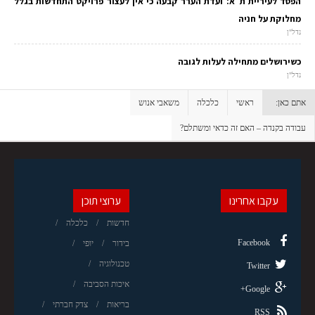
הפסד לעיריית ת"א: ועדת הערר קבעה כי אין לעצור פרויקט התחדשות בגלל
מחלוקת על חניה
נדל"ן
כשירושלים מתחילה לעלות לגובה
נדל"ן
אתם כאן:
ראשי
כלכלה
משאבי אנוש
עבודה בקנדה – האם זה כדאי ומשתלם?
עקבו אחרינו
ערוצי תוכן
חדשות
כלכלה
Facebook
בידור
יופי
טכנולוגיה
Twitter
איכות הסביבה
Google+
בריאות
צדק חברתי
RSS