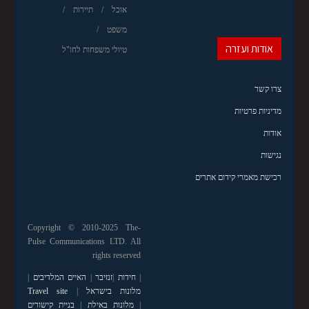
אוכל
תיירות
משפט
אודות ועזרה
טיולי משפחות לחו"ל
צרו קשר
מדיניות פרטיות
אודות
נגישות
רכישת מאמרי קידום אתרים
Copyright © 2010-2025 The-
Pulse Communications LTD. All
rights reserved
|
חידות
|
זנזיבר
|
האיים המלדיבים
|
מלונות בישראל
|
Travel site
|
מלונות באילת
|
בניית קישורים