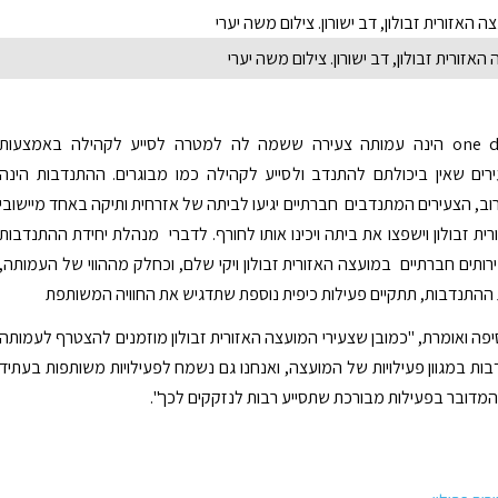
אזורית זבולון, דב ישורון. צילום משה יערי
עמותת ""one day הינה עמותה צעירה ששמה לה למטרה לסייע לקהילה באמצעות
רים שאין ביכולתם להתנדב ולסייע לקהילה כמו מבוגרים. ההתנדבות הינה
וב, הצעירים המתנדבים חברתיים יגיעו לביתה של אזרחית ותיקה באחד מיישובי
ית זבולון וישפצו את ביתה ויכינו אותו לחורף. לדברי מנהלת יחידת ההתנדבות
תים חברתיים במועצה האזורית זבולון ויקי שלם, וכחלק מההווי של העמותה,
 ההתנדבות, תתקיים פעילות כיפית נוספת שתדגיש את החוויה המשותפת
סיפה ואומרת, "כמובן שצעירי המועצה האזורית זבולון מוזמנים להצטרף לעמותה
בות במגוון פעילויות של המועצה, ואנחנו גם נשמח לפעילויות משותפות בעתיד
מדובר בפעילות מבורכת שתסייע רבות לנזקקים לכך".