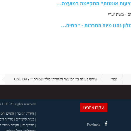
מצעות אומנות" התקיימה במועצה…
לון נהנו מיום התרבות - "בתים…
צפון
שיתוף פעולה בין המועצה האזורית זבולון ועמותת ""ONE DAY
LTD. All rights reserved
עקבו אחרינו
|
חידות
|
זנזיבר
|
האיים המל
|
בניית קישורים
|
מדריך דוב
Facebook
|
מדריך יפן
|
סקירת מוצרי 
בתאילנד
|
טיול בהולנד |