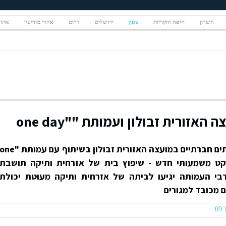
השרון
חיפה והקריות
צפון
ירושלים
דרום
איזור מודיעין
איזו
אזורית זבולון ועמותת ""one day
יחידת ההתנדבות במחלקה לשירותים חברתיים במועצה האזורית זבולון בשיתוף עם עמותת "e
יקט משמעותי חדש - שיפוץ בית של אזרחית ותיקה תושבת
בי העמותה יגיעו לביתה של אזרחית ותיקה מעוטת יכולת
ם מכובד למגורים