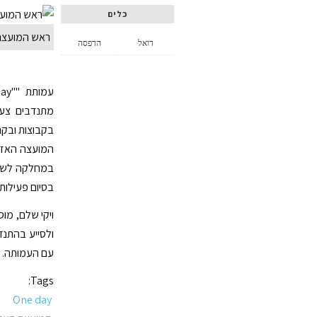
כלים
ראש המועצה ה
דואל
הדפסה
מתנדבים צעי
בקבוצות ובקר
המועצה האזור
במחלקה לשירו
בסיום פעילות
ויקי שלם, מו
ולסייע בהתנד
עם העמותה. ה
Tags:
One day