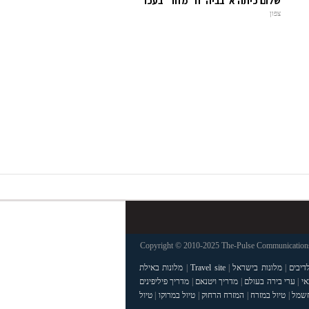
שלום כיתה א' בביה"ח "מזור" בעכו
צפון
Copyright © 2010-2025 The-Pulse Communications 
דיבים
|
מלונות בישראל
|
Travel site
|
מלונות באילת
אי
|
ערי בירה בעולם
|
מדריך ויטנאם
|
מדריך פיליפינים
חשמל
|
טיול במזרח
|
המזרח הרחוק
|
טיול במרוקו
|
טיול