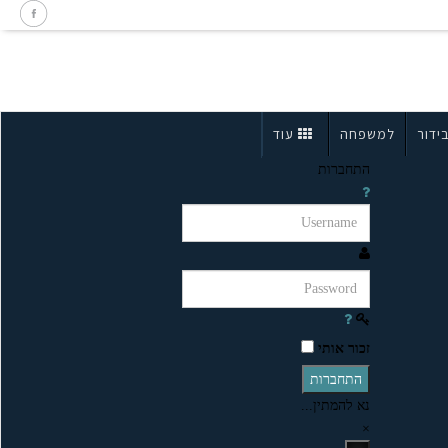
ידור
למשפחה
עוד
התחברות
זכור אותי
התחברות
נא להמתין...
×