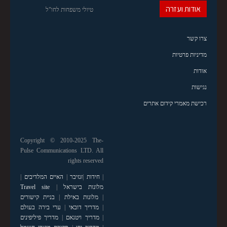
אודות ועזרה
טיולי משפחות לחו"ל
צרו קשר
מדיניות פרטיות
אודות
נגישות
רכישת מאמרי קידום אתרים
Copyright © 2010-2025 The-
Pulse Communications LTD. All
rights reserved
|
חידות
|
זנזיבר
|
האיים המלדיבים
|
מלונות בישראל
|
Travel site
|
מלונות באילת
|
בניית קישורים
|
מדריך דובאי
|
ערי בירה בעולם
|
מדריך ויטנאם
|
מדריך פיליפינים