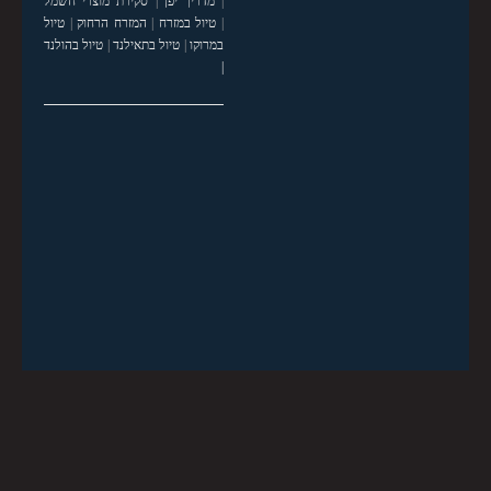
|
מדריך יפן
|
סקירת מוצרי חשמל
|
טיול במזרח
|
המזרח הרחוק
|
טיול
במרוקו
|
טיול בתאילנד
|
טיול בהולנד
|