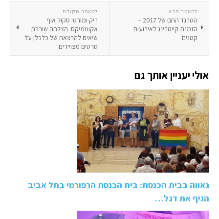
למאמר הבא
למאמר הקודם
הטרנד החם של 2017 –
ריק ומורטי סקול אוף
הזמנת קייטרינג לאירועים
אקונומיקס: הצלחה שוברת
קטנים
שיאים להרצאה של כלכלן על
סרטים מצויירים
אולי יעניין אותך גם
גאווה בבית הכנסת: בית הכנסת הרפורמי בתל אביב
הניף את דגל…