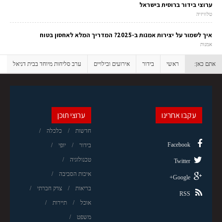
ערוצי בידור ברוסית בישראל
טלוויזיה
איך לשמור על יצירות אמנות ב-2025? המדריך המלא לאחסון בטוח
אמנות
אתם כאן:
ראשי
בידור
אירועים ובילויים
ערב סליחות מיוחד בבית דניאל
עקבו אחרינו
ערוצי תוכן
חדשות
כלכלה
Facebook
בידור
יופי
טכנולוגיה
Twitter
איכות הסביבה
Google+
בריאות
צדק חברתי
RSS
אוכל
תיירות
משפט