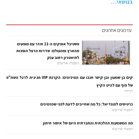
בנושאי…
עדכונים אחרונים
פסטיבל אופקים ה-11 חוזר עם מופעים
מהארץ ומהעולם: שדרות הרצל הופכות
לתיאטרון רחוב ענק
הופעות ואירועים
קים בן שמעון ובן קיסר חגגו עם המיניונים: הקרנת VIP חגיגית לרגל השת"פ
של פוף עם להיט הקיץ
רכילות
כרטיסים למונדיאל: כל מה שחייבים לדעת לפני שמזמינים
הופעות ואירועים
מה המשמעות ההלכתית והחברתית היום של איסור חיתון
הופעות ואירועים