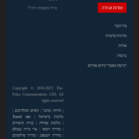
אודות ועזרה
טיולי משפחות לחו"ל
צרו קשר
מדיניות פרטיות
אודות
נגישות
רכישת מאמרי קידום אתרים
Copyright © 2010-2025 The-
Pulse Communications LTD. All
rights reserved
|
חידות
|
זנזיבר
|
האיים המלדיבים
|
מלונות בישראל
|
Travel site
|
מלונות באילת
|
בניית קישורים
|
מדריך דובאי
|
ערי בירה בעולם
|
מדריך ויטנאם
|
מדריך פיליפינים