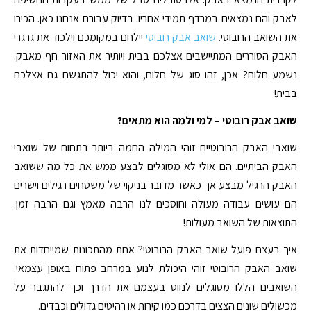
לאבק והם נמצאים במרדף תמידי אחריו. בדיוק עבורם אנחנו כאן. הכירו
את השואב הרובוטי.
שואב אבק רובוטי
יילחם במקומכם וילכוד את גרגרי
האבק הסוררים המתיישבים אצלכם בבית ויותיר את האזור חף מאבק.
נשמע חלום? אכן, זהו סוג של חלום, והוא יכול להתגשם גם אצלכם
בבית!
שואב אבק רובוטי – למי ולמה הוא מתאים?
שואבי האבק הרובוטיים זוהי המילה החמה ביותר בתחום של שואבי
האבק הביתיים. הם אולי לא מסוגלים לבצע ממש את כל מה ששואב
האבק הרגיל מבצע אך כאשר מדובר בניקוי של משטחים רגילים וישרים
הם עושים עבודה מעולה וחוסכים לנו הרבה מאמץ וגם הרבה זמן.
התוצאות של השואב מעולות!
איך בעצם פועל שואב האבק הרובוטי? אחת מהתכונות שמייחדות את
שואב האבק הרובוטי זוהי היכולת לנוע במרחב פתוח באופן עצמאי.
השואבים הללו מסוגלים לנווט בעצמם את הדרך וכך להתגבר על
מכשולים שונים הצצים בדרכם כמו קירות או רהיטים גדולים וכבדים.