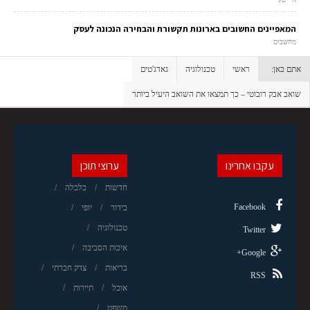
המאפיינים החשובים בארונות תקשורת והבחירה הנכונה לעסק
מחשבים
אתם כאן:
ראשי
טכנולוגיה
גאדג'טים
שואב אבק רובוטי – כך תמצאו את השואב היעיל ביותר
עקבו אחרינו
ערוצי תוכן
חדשות
כלכלה
Facebook
בידור
יופי
טכנולוגיה
Twitter
איכות הסביבה
Google+
בריאות
צדק חברתי
RSS
אוכל
תיירות
משפט