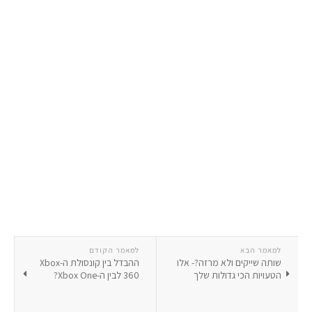
למאמר הבא
למאמר הקודם
שותה שייקים ולא מרזה?- אלו
ההבדל בין קונסולת ה-Xbox
הטעויות הכי גדולות שלך
360 לבין ה-Xbox One?