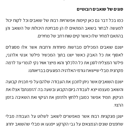
סוגים של שואבים רובוטיים
כמו בכל דבר גם כאן קיימות אפשרויות רבות של שואבים וכל לקוח יכול
למעשה לבחור בשואב המתאים לו הן מבחינת היכולות של השואב והן
בהתאם למחיר שלו כאשר קיים טווח רחב של מחירים.
ישנם שואבים המכילים מברשות מיוחדות ורחבות אשר אלו מסוגלים
לאסוף את כל האבק כאשר ישנו בתוך המכשיר פילטר אנטי אלרגני,
פילטר המצליח לסנן את כל הלכלוך והוא מייצר אוויר נקי לגמרי עד לרמה
מקרונית מבלי שיישארו גורמי האלרגיה הפוגעים בבריאותנו.
ישנם השואבים אשר ניתן לתכנן את העבודה שלהם על פי תכנית קבועה
והשואב מעצמו ייצא לעבודה ביום הקבוע ובשעה בה 'הזמנתם' אצלו את
הניקיון. תמיד אפשר כמובן ללחוץ ולתזמן את הניקוי ואת השאיבה בזמן
הרצוי.
ישנן פונקציות רבות אשר מאפשרים לשואב לשלוט על העבודה מבלי
שחפצים שונים הנמצאים על גבי הקרקע ייפגעו או מבלי שהשואב יחרוג