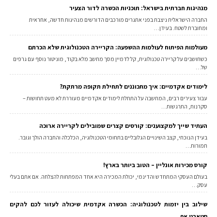
מנהיגות חברתית בישראל: תוכניות הכשרה לדור הצעיר
החברה הישראלית ניצבת בפני אתגרים מורכבים הדורשים מנהיגות חדשה, אחראית
ומחוברת לשטח. בעידן…
מעולמות הפיתוח לעולמות ההשפעה: הקריירה הטכנולוגית שלא הכרתם
כשחושבים על קריירה טכנולוגית, קל לדמיין מסך מחשב מלא בקוד, מוניטור נוסף עם גרפים
של…
לימודים אקדמיים: איך מתכוננים לתחילת תקופה מרתקת?
עבור צעירים רבים, המחשבה על התחלת לימודים אקדמיים מעוררת לא מעט תחושות –
סקרנות, התרגשות…
העתיד שייך למקצוענים: קורסים קצרים שמובילים לקריירה ארוכה
בעידן הנוכחי, קצב השינויים הגלובליים בתחומי הטכנולוגיה, הכלכלה והחברה הולך וגובר.
תמורות…
קורס מכירות אונליין – הטוב ביותר בארץ!
בעולם העסקי המתחדש והדינמי, יכולת המכירה היא אחד המפתחות להצלחה. אם אתם בעלי
עסק…
שילוב בין יזמות לטכנולוגיה: הכשרה אקדמית שיכולה לעזור לכם להקים
סטארט אפ