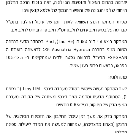
יתרונות בתחום העיכול והזמינות הביולוגית, זאת בזכות הרכב החלבון
הייחודי של מי הגבינה שלו והשיעור הנמוך של אלפא קזאין שבו.
מטרת המחקר הינה: השוואה לאורך זמן של עיכול החלבון בתמ"ל
קבריטה על בסיס חלב עזים לחלבון תמ"ל חלב פרה וביחס לחלב אם.
המחקר בוצע ע"י ד"ר טאו הי (Tao He), Phd במחקר מדעי התזונה
מצוות מו"פ בחברת Ausnutria Hyproca ויוצג לראשונה בועידת ה
ESPGHAN הבינ"ל לרפואת גסטרו ילדים שמתקיימת ב- 10.5-13.5
בפראג, בראשות פרופ' רענן שמיר.
מתודולוגיה:
לשם המחקר נעשה שימוש במודל מעבדה דינמי – Tiny TIM (ר' נספח
1), המתוקף מדעית ומדמה מצב דינמי ומשתנה של הקיבה ומערכת
המעי הדק של תינוקות בגילאי 0-6 חודשים.
המחקר בדק את משך זמן עיכול החלבון ואת הזמינות הביולוגית של
החנקן (כאחוז מהצריכה), שמהווה למעשה את המדד ליעילות ספיגת
החלבון.