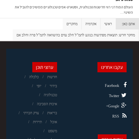
העולם המודרני רווי חדשנות טכנולוגית, וסטארט-אפים טכנולוגיים ממשיכים להוביל את
השינוי…
אתם כאן:
ראשי
אקדמיה
מחקרים
מחקר חדש: תוצאות מפתיעות בנוגע לתמ"ל חלב עזים בהשוואה לתמ"ל פרה וחלב אם
עקבו אחרינו
ערוצי תוכן
חדשות
כלכלה
Facebook
בידור
יופי
טכנולוגיה
Twitter
איכות הסביבה
Google+
בריאות
צדק חברתי
RSS
אוכל
תיירות
משפט