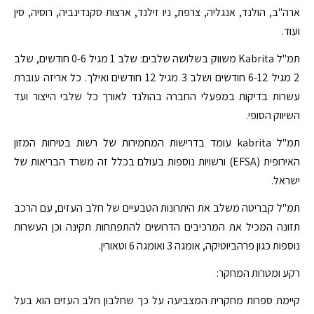
ארה"ב, הולנד, אנגליה, צרפת, ניו זילנד, ארצות סקנדינביה, רוסיה, סין
ועוד.
תמ"ל Kabrita משווק בשלושה שלבים: שלב 1 מגיל 0-6 חודשים, שלב
2 מגיל 6-12 חודשים ושלב 3 מגיל 12 חודשים ואילך. כל אריזה עוברת
עשרות בדיקות במפעלי החברה בהולנד לאורך כל שלבי הייצור ועד
השיווק הסופי.
תמ"ל kabrita עומד בדרישות המחמירות של רשות בטיחות המזון
האירופית (EFSA) ורשויות נוספות בעולם בכלל זה משרד הבריאות של
ישראל.
תמ"ל קבריטה משלב את היתרונות הטבעיים של חלב העזים, עם הרכב
תזונה המכיל את המרכיבים הדרושים להתפתחות תקינה וכן העשרות
נוספות כגון פרהביוטיקה, אומגה 3 ואומגה 6 וטאורין.
רקע ומטרות המחקר:
קיימת ספרות מחקרית המצביעה על כך שחלבון חלב העזים הוא בעל