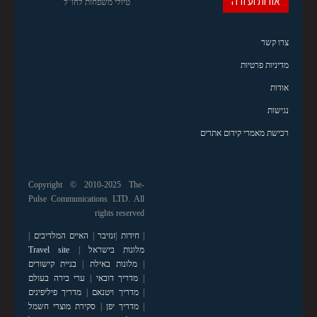
אודות ועזרה
טיולי משפחות לחו"ל
צרו קשר
מדיניות פרטיות
אודות
נגישות
רכישת מאמרי קידום אתרים
Copyright © 2010-2025 The-
Pulse Communications LTD. All
rights reserved
|
חידות
|
זנזיבר
|
האיים המלדיבים
|
מלונות בישראל
|
Travel site
|
מלונות באילת
|
בניית קישורים
|
מדריך דובאי
|
ערי בירה בעולם
|
מדריך ויטנאם
|
מדריך פיליפינים
|
מדריך יפן
|
סקירת מוצרי חשמל