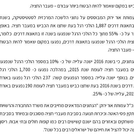
ש במקום שאמור להיות הבטוח ביותר עבורם – מעבר החציה.
 עמותת אור ירוק המבוססים על נתוני הלשכה המרכזית לסטטיסטיקה, בשנת
2016 נפגעו בתאונות דרכים 1,887 הולכי רגל בעת שחצו את הכביש במעבר חציה. באופן
מפתיע, מדובר על כ- 55% מתוך כל הולכי הרגל שנפגעו בשנה זו בתאונות דרכים. כלומר,
ת הולכי הרגל שנפגעו בתאונות דרכים, נפגעו במקום שאמור להיות הבטוח
– מעבר החציה.
עוד עולה מהנתונים, כי בשנת 2016 ישנה עלייה של כ- 10% במספר הולכי הרגל שנפגעו
בתאונת דרכים במעבר חציה לעומת שנת 2015, במהלכה נפגעו כ- 1,700 הולכי רג
בתאונות דרכים. בנוסף ישנה עלייה במספר הנפגעים קשה: 237 הולכי רגל נפגעו באורח
קשה בתאונת דרכים בשנת 2016 בעת שחצו כביש במעבר חציה לעומת 190 נפגעים באורח
כ"ל עמותת אור ירוק: "הנתונים המדאיגים מחייבים את משרד התחבורה והרשויות
קין פסי האטה וכיכרות תנועה בסביבת מעברי חציה מסוכנים ובמיוחד בסביבת
 משחקים ובאזורים בהם ישנם קשישים רבים כמו קופות חולים ובתי אבות. ריסון
ה יכול להציל את חייהם של ישראלים רבים בכל שנה".