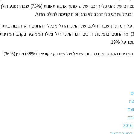
זכות קדימה מצידם של נהגי כלי הרכב. שלוש מתוך ארבע תאונות (75%) שבהן נפגע הולך
בגלל שנהגי כלי הרכב לא נתנו זכות קדימה להולכי הרגל.
על המדינות שבהן חלקם של הולכי הרגל מכלל ההרוגים הוא הגבוה ביותר.
כשליש (34%) מההרוגים בתאונות דרכים הם הולכי רגל ואילו הממוצע בקרב המדינות
 על 19%.
נות המתקדמות מדינות ישראל שלישית רק לקוריאה (38%) וליפן (36%).
ם
טה
עה
רה
2
ת במעבר חציה