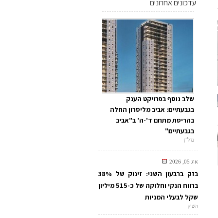
עדכונים אחרונים
שלב נוסף בפרויקט הענק
בגבעתיים: אביב מליסרון החלה
בהריסת מתחם ד'-ה' ב"אביב
בגבעתיים"
נדל"ן
אוג 05, 2026
בזק ברבעון השני: זינוק של 38%
ברווח הנקי וחלוקה של כ-515 מיליון
שקל לבעלי המניות
השוק