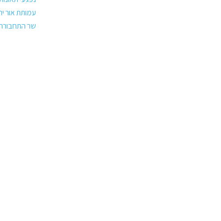
עמותת אור יר
שר התחבורה