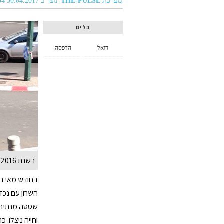
מערכת THE-PULSE
נוצר ב 30.04.2017 03:04
כלים
דואל
הדפסה
בשנת 2016 נפגעו בתאונות דרכים 1,887 הולכי רגל בעת שחצו את הכביש במעבר חציה
השרון עם נכד
שסטה מנתיבו