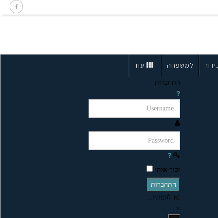
ידור
למשפחה
עוד
התחברות
זכור אותי
התחברות
נא להמתין...
×