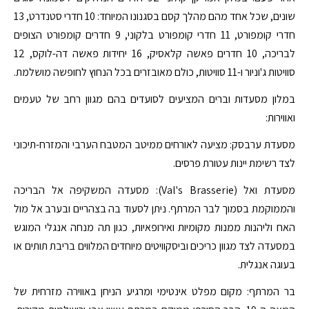
שונים, שכל אחד מהם מהלך קסם בסגנונו המיוחד: 10 חדרי סטנדרט, 13
חדרי קומפורט, 11 חדרי קומפורט בלקוני, 9 חדרים קומפורט הצופים
לבריכה, 10 חדרים פאשה קלאסיק, 16 יחידות פאשה דה-לוקס, 12
סוויטות ג'וניור ו-11 סוויטות, כולם מאובזרים בכל הנחוץ לחופשה מושלמת.
במלון מסעדות וברים המציעים לסועדים בהם מגוון רחב של טעמים
ואווירות:
מסעדת ערבסק: מציעה לאורחים ממיטב המטבח הערבי והמזרח-תיכוני
לצד רשימת יינות עטורת פרסים.
מסעדת ואל (Val's Brasserie): מסעדה המשקיפה אל הבריכה
והממוקמת בסמוך לבר המרתף. ניתן לסעוד בה בצהריים ובערב אל מול
האח וליהנות ממנות מקומיות ואירופאיות, כגון תה מנחה אנגלי המוגש
במסעדה לצד מגוון כריכים וביסקוויטים מיוחדים המלווים בריבת תותים או
בעוגה אנגלית.
בר המרתף: מקום מפלט אינטימי ומרגיע הניחן באווירה מזרחית של