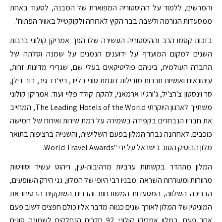
והמרשים, ללמוד על ההיסטוריה המפוארת של המבנה, לסעוד באחת
ממסעדות הגורמה ולשבת בבר הקיץ לארוחה ולקוקטייל באוויר הפתוח".
בזכות קסמו הרב וההיסטוריה העשירה שלו הפך אמריקן קולוני ברבות
השנים למקום המועדף על ידוענים הנמנים על שמנה וסלתה של
החברה העולמית, ביניהם פוליטיקאים בעלי שם, שגרירי מדינות זרות,
עיתונאים ואושיות תרבות מובילות דוגמת טוני בלייר, ריצ'רד גיר, בוב דילן,
סר וינסטון צ'רצ'יל, ג'ורג'יו ארמאני, להקת קולד פליי ועוד. אמריקן קולוני
משתייך לארגון היוקרתי The Leading Hotels of the World, המחייב
את חבריו הנבחרים בקפידה בשמירה על רמת שירות ואירוח של חמישה
כוכבים. לאחרונה נבחר המלון בפעם השלישית, והשנייה ברציפות בתואר
מלון הבוטיק הטוב בישראל על ידי ''World Travel Awards.
המלון מתהדר בקשתות ערביות מרהיבות-עין, ריהוט עשיר וסוויטות
מרווחות ומעוררות השראה. מבניו רבי היופי של המלון, גני הירק השופעים,
הבריכה השלווה, המסעדות המשובחות והברים השוקקים הבטיחו את
המוניטין של המלון לאורך שנים כנווה מדבר אליו כולם חפצים לשוב פעם
אחר פעם. במלון אמריקן קולוני 92 חדרים הנחלקים לשמונה סוגים