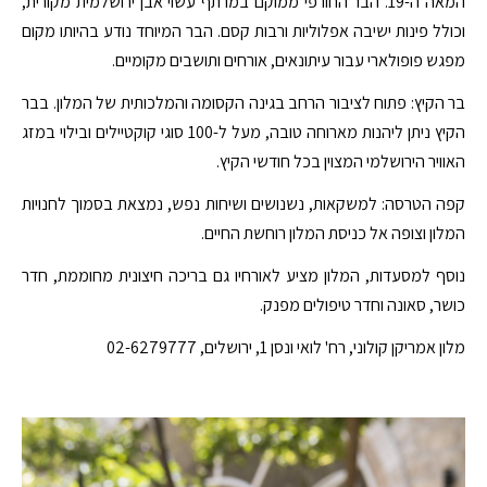
המאה ה-19. הבר החורפי ממוקם במרתף עשוי אבן ירושלמית מקורית,
וכולל פינות ישיבה אפלוליות ורבות קסם. הבר המיוחד נודע בהיותו מקום
מפגש פופולארי עבור עיתונאים, אורחים ותושבים מקומיים.
בר הקיץ: פתוח לציבור הרחב בגינה הקסומה והמלכותית של המלון. בבר
הקיץ ניתן ליהנות מארוחה טובה, מעל ל-100 סוגי קוקטיילים ובילוי במזג
האוויר הירושלמי המצוין בכל חודשי הקיץ.
קפה הטרסה: למשקאות, נשנושים ושיחות נפש, נמצאת בסמוך לחנויות
המלון וצופה אל כניסת המלון רוחשת החיים.
נוסף למסעדות, המלון מציע לאורחיו גם בריכה חיצונית מחוממת, חדר
כושר, סאונה וחדר טיפולים מפנק.
מלון אמריקן קולוני, רח' לואי ונסן 1, ירושלים, 02-6279777