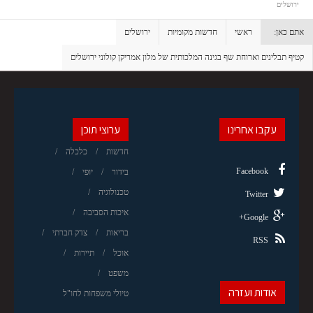
ירושלים
אתם כאן:
ראשי
חדשות מקומיות
ירושלים
קטיף תבלינים וארוחת שף בגינה המלכותית של מלון אמריקן קולוני ירושלים
עקבו אחרינו
ערוצי תוכן
חדשות
כלכלה
Facebook
בידור
יופי
טכנולוגיה
Twitter
איכות הסביבה
Google+
בריאות
צדק חברתי
RSS
אוכל
תיירות
משפט
אודות ועזרה
טיולי משפחות לחו"ל