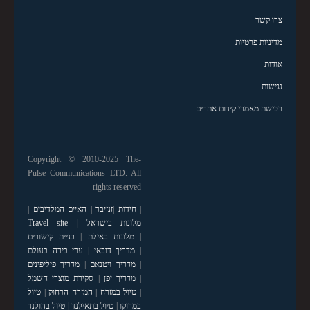
צרו קשר
מדיניות פרטיות
אודות
נגישות
רכישת מאמרי קידום אתרים
Copyright © 2010-2025 The-
Pulse Communications LTD. All
rights reserved
|
חידות
|
זנזיבר
|
האיים המלדיבים
|
מלונות בישראל
|
Travel site
|
מלונות באילת
|
בניית קישורים
|
מדריך דובאי
|
ערי בירה בעולם
|
מדריך ויטנאם
|
מדריך פיליפינים
|
מדריך יפן
|
סקירת מוצרי חשמל
|
טיול במזרח
|
המזרח הרחוק
|
טיול
במרוקו
|
טיול בתאילנד
|
טיול בהולנד