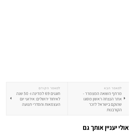
למאמר הבא
למאמר הקודם
מרתף השואה המצמרר -
חוגגים 69 למדינה ו- 50 שנה
אתר הנצחה ראשון מסוגו
לאיחוד ירושלים: אירועי יום
שהוקם בישראל לזכר
העצמאות והסדרי תנועה
הקורבנות
אולי יעניין אותך גם