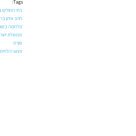
Tags:
בתי החולים ב
חהכ איתן ברו
מלחמה בסור
ממשלת ישרא
סוריה
פצועי הלחימ