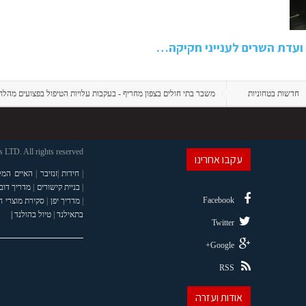
ועדת השרים לענייני חקיקה…
חדשות בטחוניות
משבר בתי חולים בצפון מחריף - בעקבות עלויות הטיפול בפצועים מהלח
LTD. All rights reserved
עקבו אחרינו
|
חידות
|
זנזיבר
|
האיים המל
|
בניית קישורים
|
מדריך דוב
Facebook
|
מדריך יפן
|
סקירת מוצרי 
בתאילנד
|
טיול בהולנד |
Twitter
Google+
RSS
אודות ועזרה