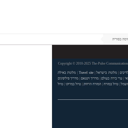
ימה בסוריה
Copyright © 2010-2025 The-Pulse Communications 
דיבים
|
מלונות בישראל
|
Travel site
|
מלונות באילת
אי
|
ערי בירה בעולם
|
מדריך ויטנאם
|
מדריך פיליפינים
חשמל
|
טיול במזרח
|
המזרח הרחוק
|
טיול במרוקו
|
טיול