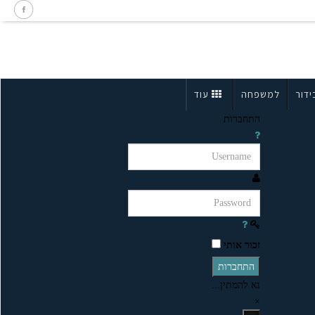
ידור
למשפחה
עוד
התחברות
זכור אותי
התחברות
נא להמתין...
×