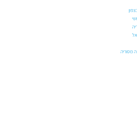
צפון
שי
יה
ל
ה מסוריה