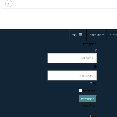
ידור
למשפחה
עוד
התחברות
זכור אותי
התחברות
נא להמתין...
×