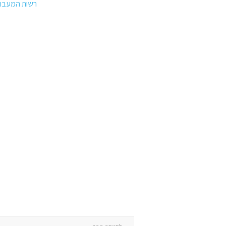
רשות המעבר
למאמר הבא