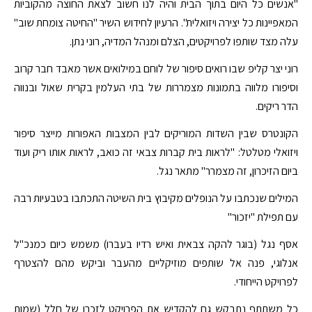
"אנשים כל היום בתוך הבית והיה לנו חשוב לצאת החוצה מהקוביות
המאפיינות כל יצירה ויזואלית". הרעיון לחידוש השיר "החיטה צומחת שוב"
עלה מצד שותפו לפרויקטים, הצלם ומנהל המדיה, רוני נתן.
רוני יצר קליפ שבו רואים סיפור של לוחם במילואים אשר מאבד חבר קרוב
וסיפורו מלווה בתמונות מצמררות של בתי העלמין בקרית שאול ובנווה
הדר ריקים.
הקונטרס שבין השדות המוריקים לבין המצבות האפורות מייצר סיפור
ויזואלי מטלטל: "לראות בית קברות צבאי זה כואב, לראות אותו ריק ועוד
ביום הזיכרון, זה מצמרר" מתאר נגל.
המילים שנכתבו על הנופלים מקיבוץ בית השיטה התכתבו בטבעיות רבה
עם תפילת "יזכור"
אסף נגל (בוגר להקה צבאית ואיש רדיו בעברו) משמש כיום כמנכ"ל
אנלוגי, פנה אל שותפים מוזיקליים מהעבר וביקש מהם להצטרף
לפרויקט הייחודי.
כל משתתף נתבקש גם להקדיש את הפרויקט לזכרו של חלל (שמות