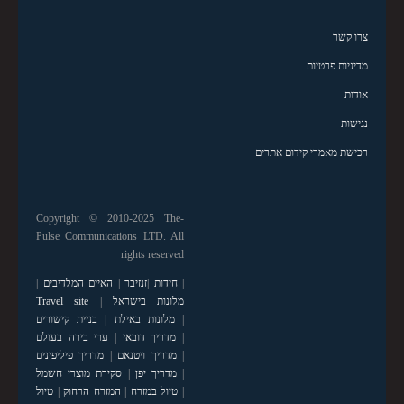
צרו קשר
מדיניות פרטיות
אודות
נגישות
רכישת מאמרי קידום אתרים
Copyright © 2010-2025 The-
Pulse Communications LTD. All
rights reserved
|
חידות
|
זנזיבר
|
האיים המלדיבים
|
מלונות בישראל
|
Travel site
|
מלונות באילת
|
בניית קישורים
|
מדריך דובאי
|
ערי בירה בעולם
|
מדריך ויטנאם
|
מדריך פיליפינים
|
מדריך יפן
|
סקירת מוצרי חשמל
|
טיול במזרח
|
המזרח הרחוק
|
טיול