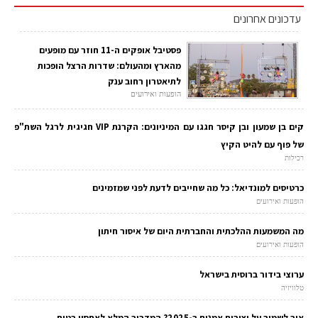
עדכונים אחרונים
פסטיבל אופקים ה-11 חוזר עם מופעים
מהארץ ומהעולם: שדרות הרצל הופכות
לתיאטרון רחוב ענק
הופעות ואירועים
קים בן שמעון ובן קיסר חגגו עם המיניונים: הקרנת VIP חגיגית לרגל השת"פ
של פוף עם להיט הקיץ
רכילות
כרטיסים למונדיאל: כל מה שחייבים לדעת לפני שמזמינים
הופעות ואירועים
מה המשמעות ההלכתית והחברתית היום של איסור חיתון
הופעות ואירועים
ערוצי בידור ברוסית בישראל
טלוויזיה
איך לשמור על יצירות אמנות ב-2025? המדריך המלא לאחסון בטוח