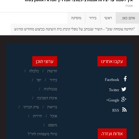
אמנות
אתם כאן:
ראשי
בידור
מוסיקה
"החיטה צומחת שוב" - השיר שנכתב על נופלי קיבוץ בית השיטה בביצוע מחודש ומרגש
עקבו אחרינו
ערוצי תוכן
חדשות
כלכלה
Facebook
בידור
יופי
טכנולוגיה
Twitter
איכות הסביבה
Google+
בריאות
צדק חברתי
RSS
אוכל
תיירות
משפט
אודות ועזרה
טיולי משפחות לחו"ל