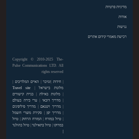
מדיניות פרטיות
אודות
נגישות
רכישת מאמרי קידום אתרים
Copyright © 2010-2025 The-
Pulse Communications LTD. All
rights reserved
|
חידות
|
זנזיבר
|
האיים המלדיבים
|
מלונות בישראל
|
Travel site
|
מלונות באילת
|
בניית קישורים
|
מדריך דובאי
|
ערי בירה בעולם
|
מדריך ויטנאם
|
מדריך פיליפינים
|
מדריך יפן
|
סקירת מוצרי חשמל
|
טיול במזרח
|
המזרח הרחוק
|
טיול
במרוקו
|
טיול בתאילנד
|
טיול בהולנד
|