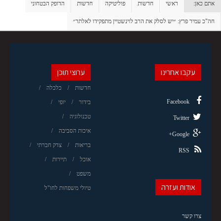
אתם כאן:
ראשי
חדשות
פוליטיקה
חדשות
הדופק הבטחוני
חה"כ עמיר פרץ: ״יש לסלק את הרב לוינשטיין מתפקידו לאלתר״
עקבו אחרינו
ערוצי תוכן
חדשות
כלכלה
Facebook
בידור
יופי
טכנולוגיה
Twitter
איכות הסביבה
Google+
בריאות
צדק חברתי
RSS
אוכל
תיירות
משפט
אודות ועזרה
טיולי משפחות לחו"ל
צרו קשר