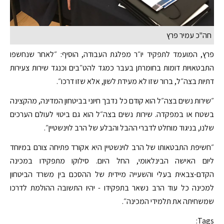
חה"כ עמיר פרץ
פרץ, המועמד לתפקיד יו״ר מפלגת העבודה, הוסיף: ״לאחר שנחשפו
התבטאויות דומות בחומרתן בעבר כמגד להט״בים וכנגד שירות צעירות
דתיות בצה״ל, ברור שזו לא מעידת לשון, אלא שזו דרכו״.
״שירות נשים בצה״ל הוא קודם כל נדבך חיוני בביטחון המדינה, מהקצינה
בשטח או במפקדה. שירות נשים בצה״ל הוא גם ביטוי לעולם הערכים
שלנו, בניגוד מוחלט לדברי ההבל והבלע של הרב לוינשטיין״.
״חשיפת התבטאותו של הרב לוינשטיין היא אקורד פתיחה צורם במיוחד
ליום האישה הבינלאומי, החל היום. סילוקו מתפקידו במכינה
הקדם-צבאית בעלי והשעייה מיידית של ההסכם בין משרד הביטחון
למכינה כל עוד הרב נשאר בתפקידו - יהיו התשובה ההולמת לדרכו
שמשחיתה את תלמידי המכינה״.
Tags: