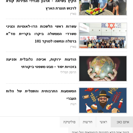
הקיץ בשיאה - ארגון מגדלי הפירות קורא
לרכוש תוצרת הארץ
בארץ
עשרות ראשי הלשכות הדו-לאומיות ונציגי
משרדי הממשלה ביקרו בקריית מד"א
ברמלה ונחשפו למוקד 101
בארץ
הודעות ירוקות, אכיפה גלובלית ופגיעה
בזכויות יסוד – מבט משפטי ביקורתי
הדופק הפלילי
המשמעות התרבותית והסמלית של הלוח
העברי
דעות
אתם כאן:
ראשי
חדשות
פוליטיקה
השר איוב קרא בחגיגות העצמאות של גאנה