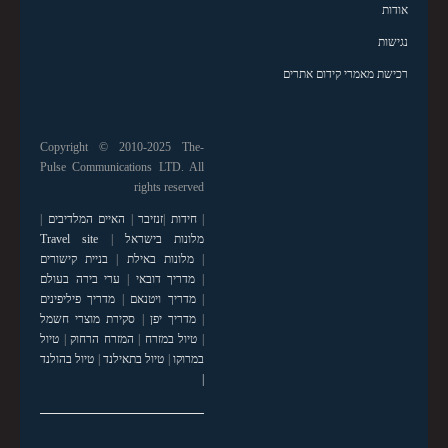
אודות
נגישות
רכישת מאמרי קידום אתרים
Copyright © 2010-2025 The-
Pulse Communications LTD. All
rights reserved
|
חידות
|
זנזיבר
|
האיים המלדיבים
|
מלונות בישראל
|
Travel site
|
מלונות באילת
|
בניית קישורים
|
מדריך דובאי
|
ערי בירה בעולם
|
מדריך ויטנאם
|
מדריך פיליפינים
|
מדריך יפן
|
סקירת מוצרי חשמל
|
טיול במזרח
|
המזרח הרחוק
|
טיול
במרוקו
|
טיול בתאילנד
|
טיול בהולנד
|