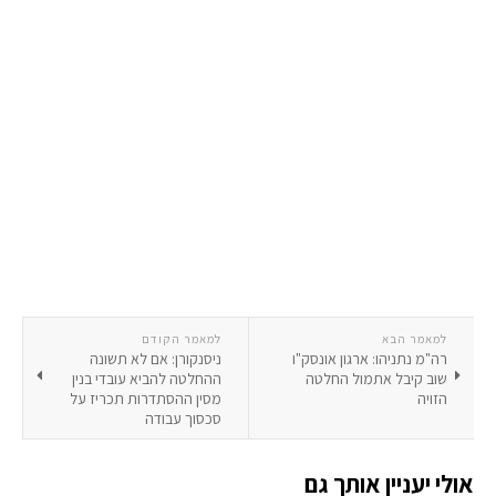
למאמר הבא
למאמר הקודם
רה"מ נתניהו: ארגון אונסק"ו
ניסנקורן: אם לא תשונה
שוב קיבל אתמול החלטה
ההחלטה להביא עובדי בנין
הזויה
מסין ההסתדרות תכריז על
סכסוך עבודה
אולי יעניין אותך גם