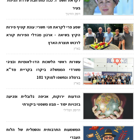
לקראת תשפ"ז: ככה מתרחבת שדרת הניהול
בעיר
דופק החינוך
שפע פרי לקראת חגי תשרי: עונת קטיף פירות
הקיץ בשיאה - ארגון מגדלי הפירות קורא
לרכוש תוצרת הארץ
בארץ
עשרות ראשי הלשכות הדו-לאומיות ונציגי
משרדי הממשלה ביקרו בקריית מד"א
ברמלה ונחשפו למוקד 101
בארץ
הודעות ירוקות, אכיפה גלובלית ופגיעה
בזכויות יסוד – מבט משפטי ביקורתי
הדופק הפלילי
המשמעות התרבותית והסמלית של הלוח
העברי