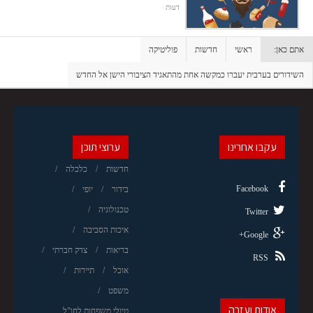
דעות
אתם כאן:
ראשי
חדשות
פוליטיקה
השידורים בערבית יעברו כמקשה אחת מהתאגיד הציבורי הישן אל החדש
עקבו אחרינו
ערוצי תוכן
חדשות
כלכלה
Facebook
בידור
יופי
טכנולוגיה
Twitter
איכות הסביבה
Google+
בריאות
צדק חברתי
RSS
אוכל
תיירות
משפט
אודות ועזרה
טיולי משפחות לחו"ל