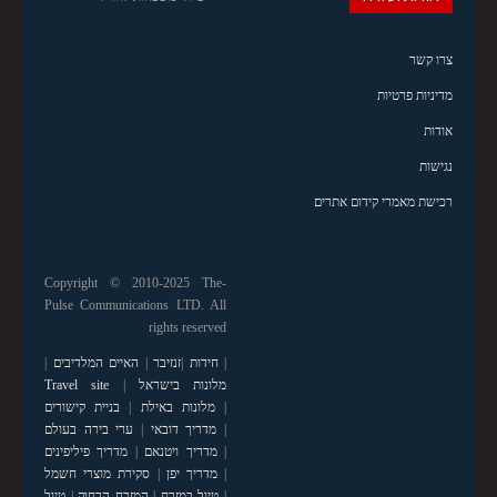
צרו קשר
מדיניות פרטיות
אודות
נגישות
רכישת מאמרי קידום אתרים
Copyright © 2010-2025 The-
Pulse Communications LTD. All
rights reserved
|
חידות
|
זנזיבר
|
האיים המלדיבים
|
מלונות בישראל
|
Travel site
|
מלונות באילת
|
בניית קישורים
|
מדריך דובאי
|
ערי בירה בעולם
|
מדריך ויטנאם
|
מדריך פיליפינים
|
מדריך יפן
|
סקירת מוצרי חשמל
|
טיול במזרח
|
המזרח הרחוק
|
טיול