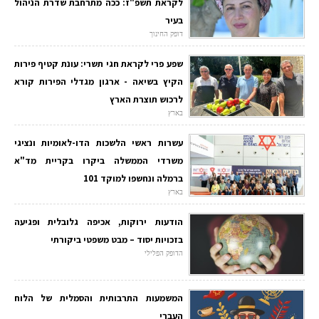
לקראת תשפ"ז: ככה מתרחבת שדרת הניהול
בעיר
דופק החינוך
שפע פרי לקראת חגי תשרי: עונת קטיף פירות
הקיץ בשיאה - ארגון מגדלי הפירות קורא
לרכוש תוצרת הארץ
בארץ
עשרות ראשי הלשכות הדו-לאומיות ונציגי
משרדי הממשלה ביקרו בקריית מד"א
ברמלה ונחשפו למוקד 101
בארץ
הודעות ירוקות, אכיפה גלובלית ופגיעה
בזכויות יסוד – מבט משפטי ביקורתי
הדופק הפלילי
המשמעות התרבותית והסמלית של הלוח
העברי