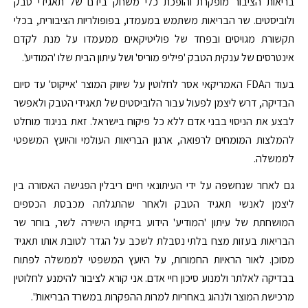
בריאות הציבור מופקרת והופכת כלי משחק בידם של תאגידי טבק
ולוביסטים. שר הבריאות משתמש במעמדו, בפופולריות הציבורית, בכלי
תקשורת מגויסים ובפחד של פוליטיקאים ממעמדו על מנת לקדם
אינטרסים של ענקית הטבק 'פיליפ מוריס' ושל עיתון הבית שלו 'המודיע'.
בעוד הFDA האמריקאי אסר לחלוטין על שיווק המוצר 'אייקוס' עד סיום
הבדיקה, דרש ליצמן לפעול עבור הלוביסטים של תאגידי הטבק ולאפשר
לבצע את הניסוי בבני אדם ללא כל פיקוח בישראל. זאת בניגוד מוחלט
להמלצות המומחים לרפואה, ארגון הבריאות העולמי והיועץ המשפטי
לממשלה.
גם לאחר שנחשפה על ידי העיתונאי חיים ריבלין הפגישה האסורה בין
ליצמן לאנשי תאגיד הטבק ולאחר שהתגלתה מכבסת הכספים
המושחתת של עיתון 'המודיע' הידוע בזיקתו הישירה לשר, בוחר שר
הבריאות בעזות מצח בלתי נסבלת לשכב על הגדר לטובת אותו תאגיד
מסוכן. לאור הראיות החמורות, על היועץ המשפטי לממשלה לפתוח
בבדיקה לאלתר ולמנוע סיכון חיי אדם. אני קורא לציבור להימנע לחלוטין
מרכישת המוצר ולנהוג באחריות למרות ההפקרות במשרד הבריאות".