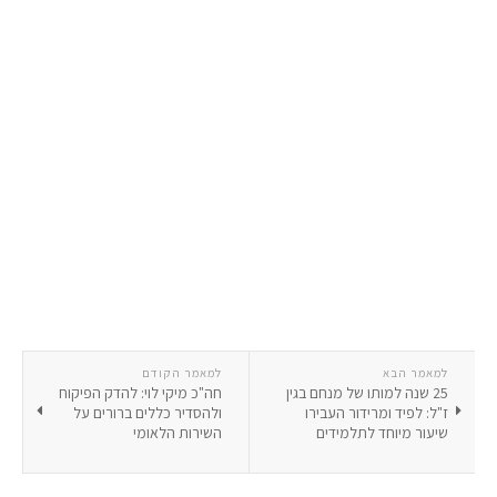
למאמר הבא
למאמר הקודם
25 שנה למותו של מנחם בגין
חה"כ מיקי לוי: להדק הפיקוח
ז"ל: לפיד ומרידור העבירו
ולהסדיר כללים ברורים על
שיעור מיוחד לתלמידים
השירות הלאומי