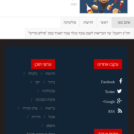
דעות
אתם כאן:
ראשי
חדשות
פוליטיקה
חה"כ רוזנטל: שר הבריאות ליצמן עובד בגלוי עבור תאגיד טבק "פיליפ מוריס"
עקבו אחרינו
ערוצי תוכן
חדשות
כלכלה
Facebook
בידור
יופי
טכנולוגיה
Twitter
איכות הסביבה
Google+
בריאות
צדק חברתי
RSS
אוכל
תיירות
משפט
אודות ועזרה