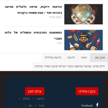
הודעות ירוקות, אכיפה גלובלית ופגיעה
בזכויות יסוד – מבט משפטי ביקורתי
הדופק הפלילי
המשמעות התרבותית והסמלית של הלוח
העברי
דעות
אתם כאן:
ראשי
חדשות
חדשות פליליות
חיים בסרט: שמועה שהופצה במגזר הבדואי פוגעת באתרי עתיקות
עקבו אחרינו
ערוצי תוכן
חדשות
כלכלה
Facebook
בידור
יופי