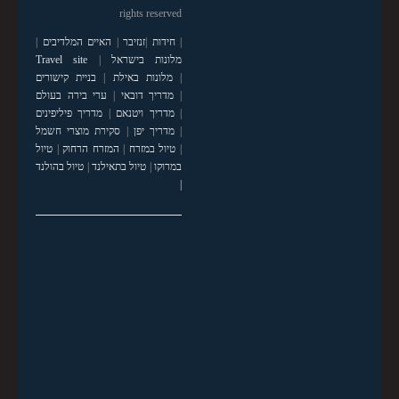
rights reserved
|
חידות
|
זנזיבר
|
האיים המלדיבים
|
מלונות בישראל
|
Travel site
|
מלונות באילת
|
בניית קישורים
|
מדריך דובאי
|
ערי בירה בעולם
|
מדריך ויטנאם
|
מדריך פיליפינים
|
מדריך יפן
|
סקירת מוצרי חשמל
|
טיול במזרח
|
המזרח הרחוק
|
טיול
במרוקו
|
טיול בתאילנד
|
טיול בהולנד
|