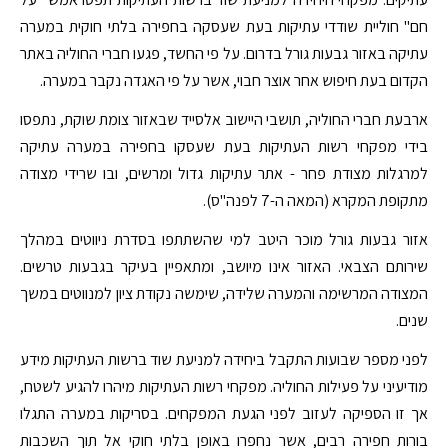
חם" חוליית שודדי עתיקות בעת שעסקה בחפירה בלתי חוקית במערה
עתיקה באזור גבעות גורל בדרום. על פי החשד, פגעו חברי החוליה באתר
הקדום בעת חיפוש אחר אוצר חבוי, אשר על פי האגדה נקבר במערה.
ארבעת חברי החוליה, תושבי היישוב אלסייד שבאזור צומת שוקת, נתפסו
בידי מפקחי רשות העתיקות בעת שעסקו בחפירה במערה עתיקה
למרגלות מצודת פחר - אתר עתיקות גדול ומרשים, ובו שרידי מצודה
מתקופת המקרא (המאה ה-7 לפנה"ס).
אזור גבעות גורל מוכר היטב למי שהשתתפו בסדרת ניווטים במהלך
שירותם הצבאי. האזור אינו מיושב, ומתאפיין בעיקר בגבעות טרשים.
המצודה המרשימה והמערה שלידה, שימשה נקודת ציון למנווטים במשך
שנים.
לפני מספר שבועות התקבל ביחידה למניעת שוד ברשות העתיקות מידע
מודיעיני על פעילות החוליה. מפקחי רשות העתיקות מיהרו להגיע לשטח,
אך זו הספיקה לעזוב לפני הגעת המפקחים. בסריקות במערה התגלו
בורות חפירה רבים, אשר נחפרו באופן בלתי חוקי אל תוך השכבות