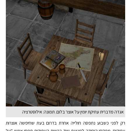
אגדה מדברית עתיקת יומין על אוצר בלום. תמונה: אילוסטרציה
רק לפני כשבוע נתפסה חולייה אחרת בדרום בעת שחיפשה אוצרות
עתיקים. מפקחי היחידה למניעת שוד ברשות העתיקות תפסו אמש "על