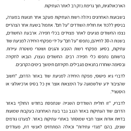
הארכאולוגיות, תוך גרימת נזק רב לאתר העתיקות.
בשבועות האחרונים ניהלה רשות העתיקות מעקב אחר תנועות במערה,
בניסיון ללכוד את חולית השודדים "על חם". אתמול בשעת אחר הצהריים
נצפו החשודים מגיעים לאתר מצוידים בכלי חפירה. ארבעת החשודים,
בשנות ה-30 לחייהם, נתפסו "על חם" על ידי מפקחי היחידה למניעת שוד
עתיקות, בסיוע מפקחי רשות הטבע והגנים ושוטרי משטרת עיירות.
ברשותם נתפסו כלי חפירה רבים. החשודים נעצרו, הובאו לחקירה
ובסיומה שוחררו בתנאים מגבילים. חקירתם תימשך בימים הקרובים.
לדברי גיא פיטוסי, מפקח היחידה למניעת שוד באזור הדרום, "חשוב
שהציבור ידע שלשמועה על הימצאות אוצר אין כל בסיס ארכיאולוגי או
היסטורי".
לדבריו, "זו חוליית השודדים השנייה שנתפסת בחודש החולף באזור
הדרום. שוד העתיקות באזור הנגב גבר בעת האחרונה בעקבות שמועות
בדויות אודות אוצר חבוי שמוסתר באתרי עתיקות באזור. לצערנו גורמים
שונים, בהם "מגדי עתידות" וכאלה המתחזים לאנשי דת, מעודדים