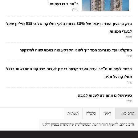
ב"אביב בגבעתיים"
נדל"ן
בזק ברבעון השני: זינוק של 38% ברווח הנקי וחלוקה של כ-515 מיליון שקל
לבעלי המניות
השוק
מחקלאי ועד מגורים: המדריך לסוגי הקרקע ומה באמת שווה להשקעה
נדל"ן
הפסד לעיריית ת"א: ועדת הערר קבעה כי אין לעצור פרויקט התחדשות בגלל
מחלוקת על חניה
נדל"ן
כשירושלים מתחילה לעלות לגובה
נדל"ן
אתם כאן:
ראשי
כלכלה
תשתיות
ח"כ ברלב: לחשוף חוות הדעת הממשלתית שהוסתרה בעניין וולקני