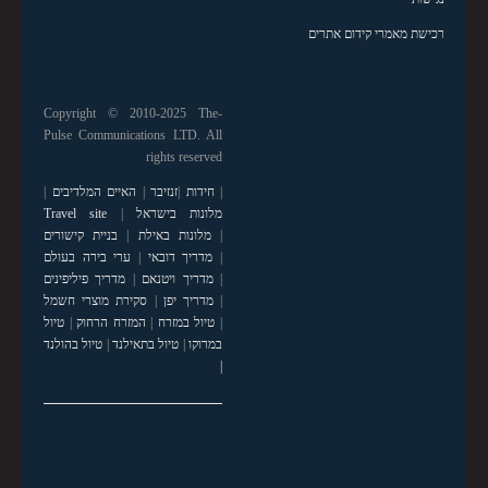
רכישת מאמרי קידום אתרים
Copyright © 2010-2025 The-
Pulse Communications LTD. All
rights reserved
|
חידות
|
זנזיבר
|
האיים המלדיבים
|
מלונות בישראל
|
Travel site
|
מלונות באילת
|
בניית קישורים
|
מדריך דובאי
|
ערי בירה בעולם
|
מדריך ויטנאם
|
מדריך פיליפינים
|
מדריך יפן
|
סקירת מוצרי חשמל
|
טיול במזרח
|
המזרח הרחוק
|
טיול
במרוקו
|
טיול בתאילנד
|
טיול בהולנד
|