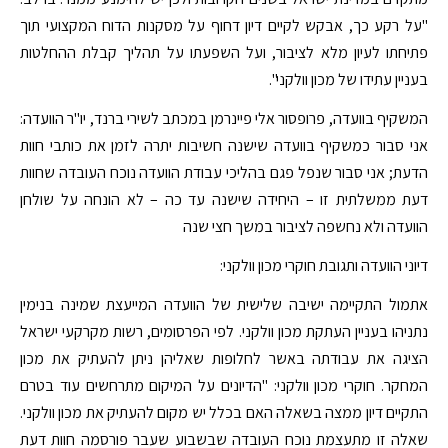
"על רקע כך, אבקש לקיים דיון דחוף על מסקנות הדוח המקצועי תוך
פתיחתו לעיון מלא לציבור, ועל השפעתו על תהליך קבלת ההחלטות
בעניין עתידו של מכון וולקני".
המשקיף בוועדה, פרופסור אלי פיינרמן במכתב לשירי ברנד, יו"ר הוועדה:
אני סבור כמשקיף בוועדה שישנה חשיבות יתרה לזמן את כותבי חוות
הדעת; אני סבור שנפל פגם בהליכי עבודת הוועדה נוכח העובדה שחוות
דעת ממשלתית זו – היחידה שישנה עד כה – לא הונחה על שולחן
הוועדה ולא נחשפה לציבור במשך חצי שנה
דיוני הוועדה ותגובת חוקרי מכון וולקני:
אתמול התקיימה ישיבה שלישית של הוועדה המייעצת שמינה בנימין
נתניהו בעניין העתקת מכון וולקני. לפי הפרסומים, רשות מקרקעי ישראל
הציגה את עבודתה באשר לחלופות שאליהן ניתן להעתיק את מכון
המחקר. חוקרי מכון וולקני: "הדיונים על המיקום מתרחשים עוד בטרם
התקיים דיון ממצה בשאלה האם בכלל יש מקום להעתיק את מכון וולקני.
שאלה זו מתעצמת נוכח העובדה שבשבוע שעבר פורסמה חוות דעת