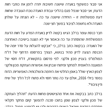
אני סבור כמשקיף בוועדה שישנה חשיבות יתרה לזמן את כותבי חוות
הדעת; אני סבור שנפל פגם בהליכי עבודת הוועדה נוכח העובדה שחוות
דעת ממשלתית זו – היחידה שישנה עד כה – לא הונחה על שולחן
הוועדה ולא נחשפה לציבור במשך חצי שנה
חבר כנסת עומר ברלב הגיש בקשה לדיון בוועדת המדע על חוות הדעת
הממשלתית שהוסתרה עד כה וכאמור אף לא הוצגה בישיבה האחרונה
של הוועדה: בבקשה כתב ברלב, כי "אבקש להעלות על סדר יומה של
הכנסת הצעה לדיון מהיר בנושא, הצורך בפרסומו הדחוף של דו"ח
המולמו"פ בעניין מכון וולקני. לפי פרסום בתקשורת, דו"ח חסוי של
המועצה הלאומית למחקר ופיתוח שבחן את אפשרות העתקת מכון וולקני
לצפון הארץ שולל באופן החלטי את היוזמה והשלכותיה האפשריות. הדוח
נמסר ביולי 2016, אולם עד כה נותר חסוי ולא פתוח לכל הליך של שיח
ודין ציבורי".
ברלב כתב בבקשה את אחד מהציטוטים מחוות הדעת: "תהליך העתקה
של מכון וולקני לצפון טומן בתוכו סכנה להמשך קיום מחקר חקלאי
מתקדם במדינת ישראל בשנים הקרובות ולכן יש להימנע ממנו". ברלב: