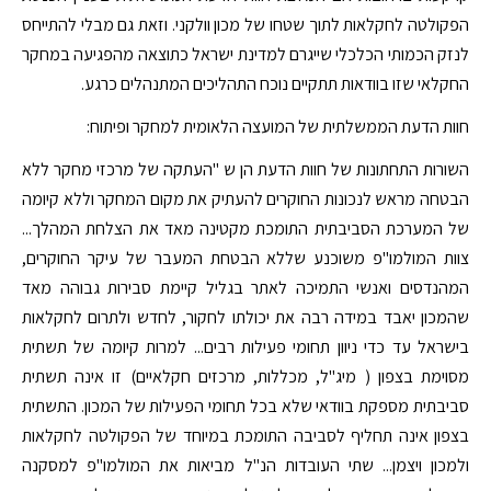
הפקולטה לחקלאות לתוך שטחו של מכון וולקני. וזאת גם מבלי להתייחס
לנזק הכמותי הכלכלי שייגרם למדינת ישראל כתוצאה מהפגיעה במחקר
החקלאי שזו בוודאות תתקיים נוכח התהליכים המתנהלים כרגע.
חוות הדעת הממשלתית של המועצה הלאומית למחקר ופיתוח:
השורות התחתונות של חוות הדעת הן ש "העתקה של מרכזי מחקר ללא
הבטחה מראש לנכונות החוקרים להעתיק את מקום המחקר וללא קיומה
של המערכת הסביבתית התומכת מקטינה מאד את הצלחת המהלך...
צוות המולמו"פ משוכנע שללא הבטחת המעבר של עיקר החוקרים,
המהנדסים ואנשי התמיכה לאתר בגליל קיימת סבירות גבוהה מאד
שהמכון יאבד במידה רבה את יכולתו לחקור, לחדש ולתרום לחקלאות
בישראל עד כדי ניוון תחומי פעילות רבים... למרות קיומה של תשתית
מסוימת בצפון ( מיג"ל, מכללות, מרכזים חקלאיים) זו אינה תשתית
סביבתית מספקת בוודאי שלא בכל תחומי הפעילות של המכון. התשתית
בצפון אינה תחליף לסביבה התומכת במיוחד של הפקולטה לחקלאות
ולמכון ויצמן... שתי העובדות הנ"ל מביאות את המולמו"פ למסקנה