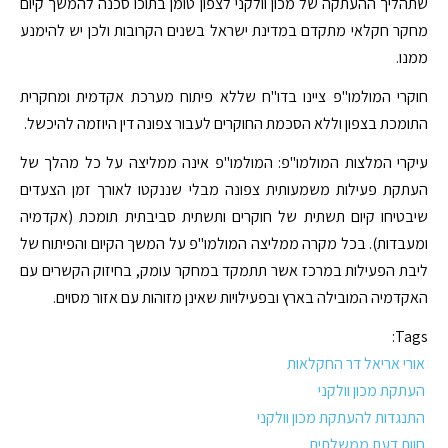
שתהליך ההעתקה של מכון וולקני לצפון טומן בתוכו סכנה להמשך קיום
מחקר חקלאי מתקדם במדינת ישראל בשנים הקרובות ולכן יש להימנע
ממנו.
חוקרי המולמו"פ ציינו בדו"ח שללא פיתוח מערכת אקדמית ומחקרית
התומכת בצפון וללא הסכמת החוקרים לעבור צפונה דין היוזמה להיכשל.
עיקרי המלצות המולמו"פ: המולמו"פ אינה ממליצה על כל מהלך של
העתקת פעילות משמעותית צפונה מבלי שננקטו לאורך זמן הצעדים
שיבטיחו קיום תשתית של חוקרים ותשתית סביבתית תומכת (אקדמיה
ומעבדות). בכל מקרה ממליצה המולמו"פ על המשך הקיום והפיתוח של
ליבת הפעילות במרכז אשר תתמקד במחקר עומק, בחיזוק הקשרים עם
האקדמיה המובילה בארץ ובפעילויות שאינן מזוהות עם אזור מסוים.
Tags:
אורי אריאל דר החקלאות
העתקת מכון וולקני
התנגדות להעתקת מכון וולקני
חוות דעת ממשלתית