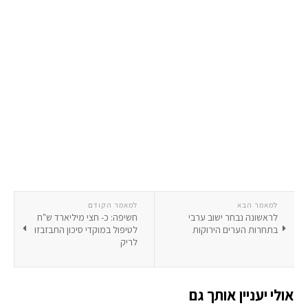
למאמר הבא
למאמר הקודם
לראשונה נבחר ישוב ערבי
חשיפה: כ- חצי מיליארד ש"ח
בתחרות הערים הירוקות
לטיפול במוקדי סיכון התבזבזו
לריק
אולי יעניין אותך גם