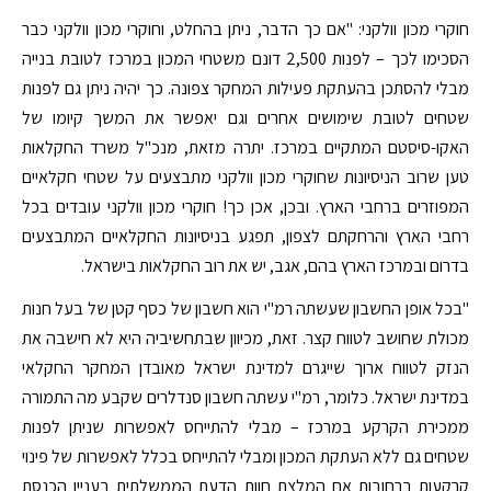
חוקרי מכון וולקני: "אם כך הדבר, ניתן בהחלט, וחוקרי מכון וולקני כבר
הסכימו לכך – לפנות 2,500 דונם משטחי המכון במרכז לטובת בנייה
מבלי להסתכן בהעתקת פעילות המחקר צפונה. כך יהיה ניתן גם לפנות
שטחים לטובת שימושים אחרים וגם יאפשר את המשך קיומו של
האקו-סיסטם המתקיים במרכז. יתרה מזאת, מנכ"ל משרד החקלאות
טען שרוב הניסיונות שחוקרי מכון וולקני מתבצעים על שטחי חקלאיים
המפוזרים ברחבי הארץ. ובכן, אכן כך! חוקרי מכון וולקני עובדים בכל
רחבי הארץ והרחקתם לצפון, תפגע בניסיונות החקלאיים המתבצעים
בדרום ובמרכז הארץ בהם, אגב, יש את רוב החקלאות בישראל.
"בכל אופן החשבון שעשתה רמ"י הוא חשבון של כסף קטן של בעל חנות
מכולת שחושב לטווח קצר. זאת, מכיוון שבתחשיביה היא לא חישבה את
הנזק לטווח ארוך שייגרם למדינת ישראל מאובדן המחקר החקלאי
במדינת ישראל. כלומר, רמ"י עשתה חשבון סנדלרים שקבע מה התמורה
ממכירת הקרקע במרכז – מבלי להתייחס לאפשרות שניתן לפנות
שטחים גם ללא העתקת המכון ומבלי להתייחס בכלל לאפשרות של פינוי
קרקעות ברחובות אם המלצת חוות הדעת הממשלתית בעניין הכנסת