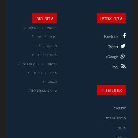
עקבו אחרינו
ערוצי תוכן
חדשות
כלכלה
Facebook
בידור
יופי
טכנולוגיה
Twitter
איכות הסביבה
Google+
בריאות
צדק חברתי
RSS
אוכל
תיירות
משפט
אודות ועזרה
טיולי משפחות לחו"ל
צרו קשר
מדיניות פרטיות
אודות
נגישות