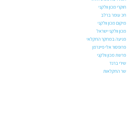
חוקרי מכון וולקני
חכ עומר ברלב
מיקום מכון וולקני
מכון וולקני ישראל
פגיעה במחקר החקלאי
פרופסור אלי פיינרמן
פרשת מכון וולקני
שירי ברנד
שר החקלאות