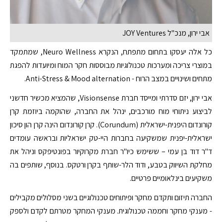
אבי ירון, מנכ"ל JOY Ventures
כל אלה יעסקו בתחום מתפתח, הנקרא Neuro Wellness, שמתמקד
במוצרי צריכה ומערכות טכנולוגיות מבוססות חקר המוח ומיועדות להפגת
מתחים ושינויים במצב הרוח - Anti-Stress & Mood alternation.
אבי ירון, יזם סדרתי ומייסד חברת Visionsense, שהמציא מכשיר חדשני
לביצוע ניתוחי מוח מורכבים, ינהל את החברה, שהוקמה ביוזמת קרן
קורונדום היפנית-ישראלית (Corundum). קרן קורונדום הינה קרן הון סיכון
ישראלית-יפנית שמשקיעה בחברות היי-טק ישראליות ובראשה עומדים
ד"ר דוד בן עמי – ששימש כיו"ר חברת מקרוקיור בפונטיפקס וניהל את
מחלקת השיווק בטבע, ודוד הלר-שותף בקרן ורטקס. בנוסף, שותפים בה
משקיעים בינלאומיים פרטיים.
החברה תיזום ותקדם מחקר ופיתוחים טכנולוגיים בשני מסלולים מקבילים
- מענקי מחקר וחממה טכנולוגית. מענקי המחקר מטרתם לקדם ולספק