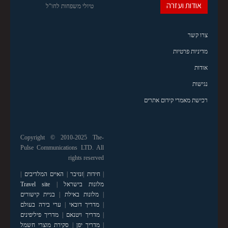
אודות ועזרה
טיולי משפחות לחו"ל
צרו קשר
מדיניות פרטיות
אודות
נגישות
רכישת מאמרי קידום אתרים
Copyright © 2010-2025 The-
Pulse Communications LTD. All
rights reserved
|
חידות
|
זנזיבר
|
האיים המלדיבים
|
מלונות בישראל
|
Travel site
|
מלונות באילת
|
בניית קישורים
|
מדריך דובאי
|
ערי בירה בעולם
|
מדריך ויטנאם
|
מדריך פיליפינים
|
מדריך יפן
|
סקירת מוצרי חשמל