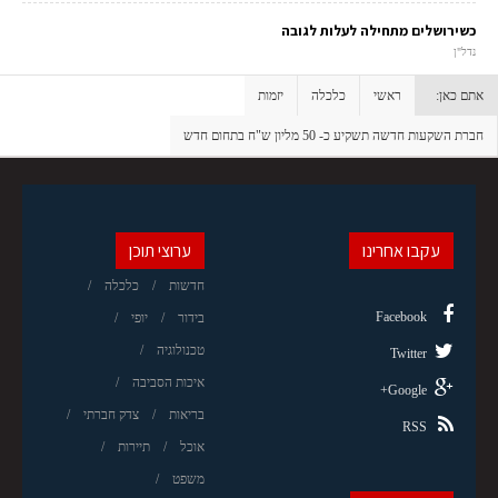
כשירושלים מתחילה לעלות לגובה
נדל"ן
אתם כאן:
ראשי
כלכלה
יזמות
חברת השקעות חדשה תשקיע כ- 50 מליון ש"ח בתחום חדש
עקבו אחרינו
ערוצי תוכן
חדשות
כלכלה
Facebook
בידור
יופי
טכנולוגיה
Twitter
איכות הסביבה
Google+
בריאות
צדק חברתי
RSS
אוכל
תיירות
משפט