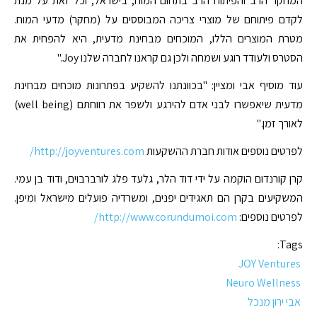
המחקר הרב והפיתוח הרב בתחום המוח, בישראל, וכל זאת על מנת
לקדם פיתוחם של מוצרי צריכה המבוססים על (מחקר) מדעי המוח.
מטרת המוצרים הללו, המוכחים מבחינת מדעית, היא להפחית את
הסטרס ולעודד רוגע ושמחה ולכן גם קראנו לחברה שלנו Joy."
עוד מוסיף אבי ומציין: "בכוונתנו להשקיע בפתרונות מוכחים מבחינת
מדעית שיאפשרו לבני אדם להירגע ולשפר את רווחתם (well being)
לאורך זמן."
לפרטים נוספים אודות חברת ההשקעות
http://joyventures.com/
קרן קורנדום הוקמה על ידי דוד הלר, גלעד פלג לורברבוים, ודוד בן עמי.
המשקיעים בקרן הם תאגידים יפנים, ומשרדיה פועלים מישראל ומיפן.
לפרטים נוספים:
http://www.corundumoi.com/
Tags:
JOY Ventures
Neuro Wellness
אבי ירון מנכל