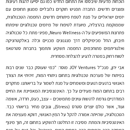
הוכחות מדעיות שיבססו את התחום החדש כמו גם יסייעו להגות רעיונות
ומוצרים חדשים. החברה תפגיש חוקרים גלובליים ממגוון תחומים עם
יזמים ישראליים על מנת לטפח פיתוחים חדשים. החממה הטכנולוגית,
שממוקמת בהרצליה, מיועדת לטיפוח של מיזמים טכנולוגיים שיפתחו
פתרונות המשפיעים על ה-Neuro Wellness, מפיגי מתח. כל טכנולוגיה
תיבחן, החל מכימיקלים דרך מנגנונים מכניים וכלה באלקטרוניקה
ואלגוריתמים מתוחכמים. החממה תשקיע ותתמוך בחברות סטרטאפ
לטווח רחוק במטרה להגיע להצלחה מסחרית.
אבי ירון, מנכ"ל JOY Ventures מוסר: "כמי שעוסק כבר שנים רבות
בפיתוח של מערכות טכנולוגיות בתחום ניתוחי המוח, זיהיתי את הצורך
האנושי ברגעים רגועים ומשמחים על מנת לשמור על בריאותנו. מחקרים
רבים בתחום המוח מעידים על כך. האינטנסיביות המאפיינת את החיים
המודרניים גורמת לרגשות עוינים מתמשכים – עצב, כעס, חרדה, אשמה
ועוד, אשר כולם יוצרים סטרס (Stress), וגובים מחיר בריאותי כבד.
הטכנולוגיה, שהייתה אמורה להקל על המין האנושי, דווקא מעצימה את
האינטנסיביות והמתח. מסיבה זו החלטנו להשקיע בתחום זה, תוך מינוף