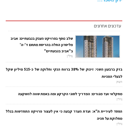
עדכונים אחרונים
שלב נוסף בפרויקט הענק בגבעתיים: אביב
מליסרון החלה בהריסת מתחם ד'-ה'
ב"אביב בגבעתיים"
נדל"ן
בזק ברבעון השני: זינוק של 38% ברווח הנקי וחלוקה של כ-515 מיליון שקל
לבעלי המניות
השוק
מחקלאי ועד מגורים: המדריך לסוגי הקרקע ומה באמת שווה להשקעה
נדל"ן
הפסד לעיריית ת"א: ועדת הערר קבעה כי אין לעצור פרויקט התחדשות בגלל
מחלוקת על חניה
נדל"ן