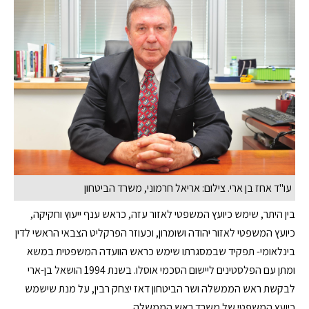
עו"ד אחז בן ארי. צילום: אריאל חרמוני, משרד הביטחון
בין היתר, שימש כיועץ המשפטי לאזור עזה, כראש ענף ייעוץ וחקיקה,
כיועץ המשפטי לאזור יהודה ושומרון, וכעוזר הפרקליט הצבאי הראשי לדין
בינלאומי- תפקיד שבמסגרתו שימש כראש הוועדה המשפטית במשא
ומתן עם הפלסטינים ליישום הסכמי אוסלו. בשנת 1994 הושאל בן-ארי
לבקשת ראש הממשלה ושר הביטחון דאז יצחק רבין, על מנת שישמש
כיועץ המשפטי של משרד ראש הממשלה.