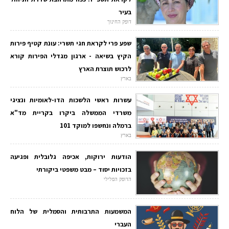
בעיר
דופק החינוך
שפע פרי לקראת חגי תשרי: עונת קטיף פירות
הקיץ בשיאה - ארגון מגדלי הפירות קורא
לרכוש תוצרת הארץ
בארץ
עשרות ראשי הלשכות הדו-לאומיות ונציגי
משרדי הממשלה ביקרו בקריית מד"א
ברמלה ונחשפו למוקד 101
בארץ
הודעות ירוקות, אכיפה גלובלית ופגיעה
בזכויות יסוד – מבט משפטי ביקורתי
הדופק הפלילי
המשמעות התרבותית והסמלית של הלוח
העברי