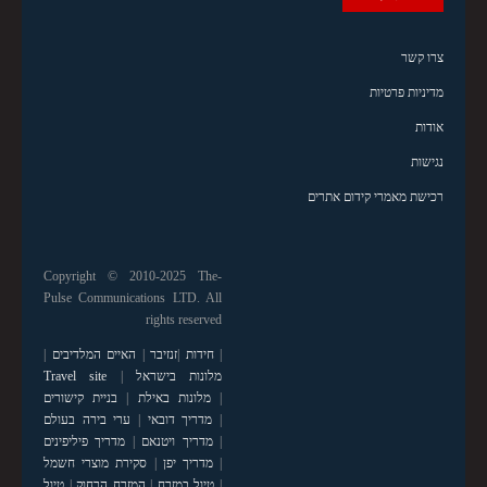
צרו קשר
מדיניות פרטיות
אודות
נגישות
רכישת מאמרי קידום אתרים
Copyright © 2010-2025 The-
Pulse Communications LTD. All
rights reserved
|
חידות
|
זנזיבר
|
האיים המלדיבים
|
מלונות בישראל
|
Travel site
|
מלונות באילת
|
בניית קישורים
|
מדריך דובאי
|
ערי בירה בעולם
|
מדריך ויטנאם
|
מדריך פיליפינים
|
מדריך יפן
|
סקירת מוצרי חשמל
|
טיול במזרח
|
המזרח הרחוק
|
טיול