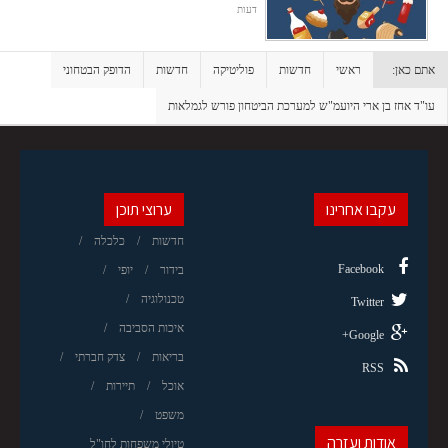
דעות
אתם כאן:
ראשי
חדשות
פוליטיקה
חדשות
הדופק הבטחוני
עו"ד אחז בן ארי היועמ"ש למערכת הביטחון פורש לגמלאות
עקבו אחרינו
ערוצי תוכן
חדשות
כלכלה
Facebook
בידור
יופי
טכנולוגיה
Twitter
איכות הסביבה
Google+
בריאות
צדק חברתי
RSS
אוכל
תיירות
משפט
אודות ועזרה
טיולי משפחות לחו"ל